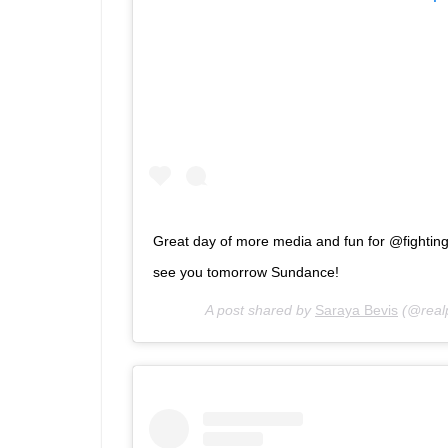
Great day of more media and fun for @fight
see you tomorrow Sundance!
A post shared by
Saraya Bevis
(@real