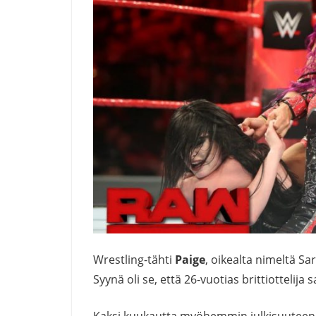
Wrestling-tähti
Paige
, oikealta nimeltä S
Syynä oli se, että 26-vuotias brittiottelij
Kaksi kuukautta myöhemmin julkisuuteen n