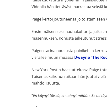
Videolla hän tiettävästi harrastaa seksiä
Paige kertoi joutuneensa jo toistamiseen
Ensimmäisen seksinauhakohun ja julkise
masennuksen. Kohusta aiheutunut stressi 
Paigen tarina noususta painikehiin kerro
vierailee muun muassa
Dwayne ”The Roc
New York Postin haastattelussa Paige tot
Toisen seksikohun aikaan hän joutui vie
mahdollisuutta.
”
En käynyt töissä, en tehnyt mitään. Se oli tä