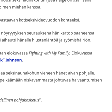
 kolmen miehen kanssa.
 vastaavan kotiseksivideovuodon kohteeksi.
n nöyryytyksen seurauksena hän kertoo saaneensa
aiheutti hänelle hiustenlähtöä ja syömishäiriön.
taan elokuvassa
Fighting with My Family
.
Elokuvassa
k” Johnson
.
eaa seksinauhakohun vieneen hänet aivan pohjalle.
lä pelkäämään niskavammasta johtuvaa halvaantumisen
ydellinen pohjakosketus
”.