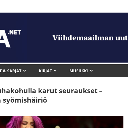
T & SARJAT
KIRJAT
MUSIIKKI
uhakohulla karut seuraukset –
a syömishäiriö