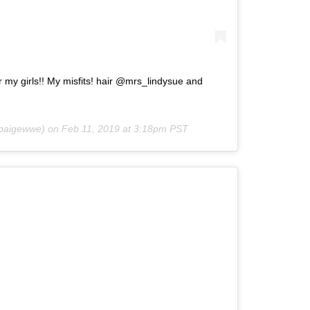
my girls!! My misfits! hair @mrs_lindysue and
paigewwe) on
Feb 11, 2019 at 3:18pm PST