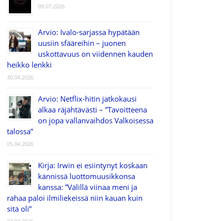
09.07.2026
Arvio: Ivalo-sarjassa hypätään
uusiin sfääreihin – juonen
uskottavuus on viidennen kauden
heikko lenkki
30.04.2026
Arvio: Netflix-hitin jatkokausi
alkaa räjähtävästi – ”Tavoitteena
on jopa vallanvaihdos Valkoisessa
talossa”
05.04.2026
Kirja: Irwin ei esiintynyt koskaan
kännissä luottomuusikkonsa
kanssa: ”Välillä viinaa meni ja
rahaa paloi ilmiliekeissä niin kauan kuin
sitä oli”