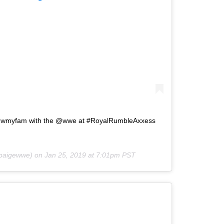
ingwmyfam with the @wwe at #RoyalRumbleAxxess
paigewwe) on
Jan 25, 2019 at 7:01pm PST