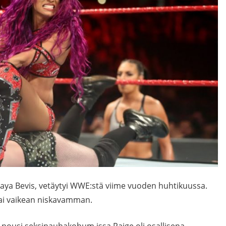
araya Bevis, vetäytyi WWE:stä viime vuoden huhtikuussa.
a sai vaikean niskavamman.
ousi seksinauhakohum jssa Paige oli osallisena.