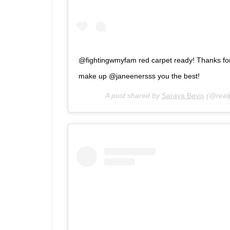
@fightingwmyfam red carpet ready! Thanks for 
make up @janeenersss you the best!
A post shared by
Saraya Bevis
(@real