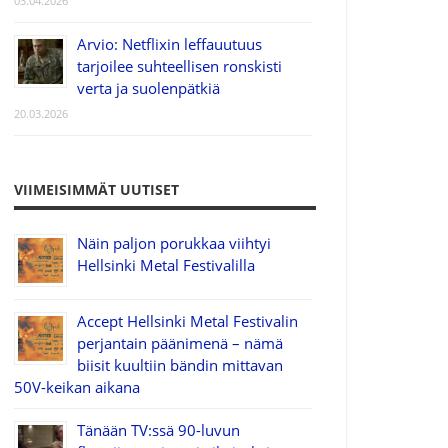
03.04.2026
Arvio: Netflixin leffauutuus
tarjoilee suhteellisen ronskisti
verta ja suolenpätkiä
20.03.2026
VIIMEISIMMÄT UUTISET
Näin paljon porukkaa viihtyi
Hellsinki Metal Festivalilla
Accept Hellsinki Metal Festivalin
perjantain päänimenä – nämä
biisit kuultiin bändin mittavan
50V-keikan aikana
Tänään TV:ssä 90-luvun