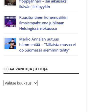
floppijännäri – sai aikaiseksi
ikävän jälkipyykin
Kuusituntinen konemusiikin
ilmaistapahtuma juhlitaan
Helsingissä elokuussa
Marko Annalan uutuus
hämmentää – ”Tällaista musaa ei
oo Suomessa aiemmin tehty”
SELAA VANHOJA JUTTUJA
S
e
l
a
a