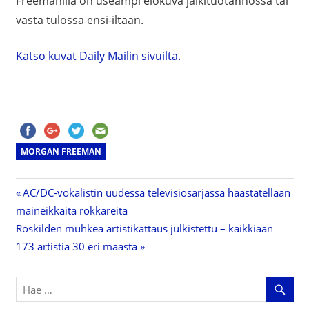
Freemanilla on useampi elokuva jälkituotannossa tai
vasta tulossa ensi-iltaan.
Katso kuvat Daily Mailin sivuilta.
MORGAN FREEMAN
Previous
AC/DC-vokalistin uudessa televisiosarjassa haastatellaan
Artikkelien
maineikkaita rokkareita
Post:
Next
Roskilden muhkea artistikattaus julkistettu – kaikkiaan
selaus
Post:
173 artistia 30 eri maasta