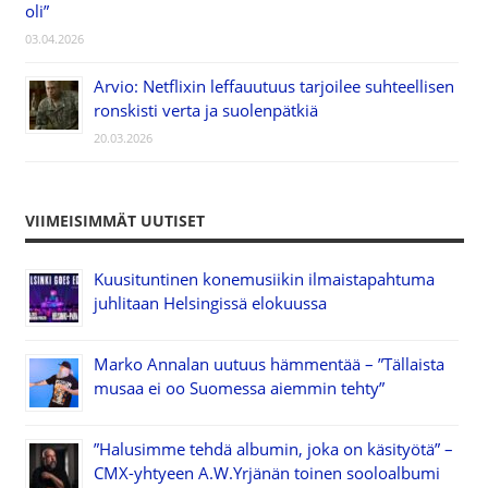
oli”
03.04.2026
Arvio: Netflixin leffauutuus tarjoilee suhteellisen
ronskisti verta ja suolenpätkiä
20.03.2026
VIIMEISIMMÄT UUTISET
Kuusituntinen konemusiikin ilmaistapahtuma
juhlitaan Helsingissä elokuussa
Marko Annalan uutuus hämmentää – ”Tällaista
musaa ei oo Suomessa aiemmin tehty”
”Halusimme tehdä albumin, joka on käsityötä” –
CMX-yhtyeen A.W.Yrjänän toinen sooloalbumi