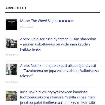
ARVOSTELUT
Muse: The Wow! Signal ★★★★☆
09.07.2026
Arvio: Ivalo-sarjassa hypätään uusiin sfääreihin
– juonen uskottavuus on viidennen kauden
heikko lenkki
30.04.2026
Arvio: Netflix-hitin jatkokausi alkaa räjähtävästi
– ”Tavoitteena on jopa vallanvaihdos Valkoisessa
talossa”
05.04.2026
Kirja: Irwin ei esiintynyt koskaan kännissä
luottomuusikkonsa kanssa: ”Välillä viinaa meni
ja rahaa paloi ilmiliekeissä niin kauan kuin sitä