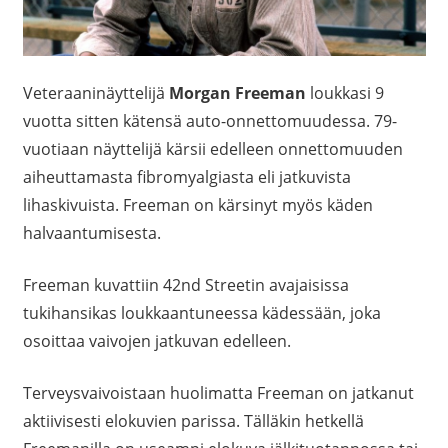
Veteraaninäyttelijä
Morgan Freeman
loukkasi 9
vuotta sitten kätensä auto-onnettomuudessa. 79-
vuotiaan näyttelijä kärsii edelleen onnettomuuden
aiheuttamasta f
ibromyalgiasta eli jatkuvista
lihaskivuista. Freeman on kärsinyt myös käden
halvaantumisesta.
Freeman kuvattiin 42nd Streetin avajaisissa
tukihansikas loukkaantuneessa kädessään, joka
osoittaa vaivojen jatkuvan edelleen.
Terveysvaivoistaan huolimatta Freeman on jatkanut
aktiivisesti elokuvien parissa. Tälläkin hetkellä