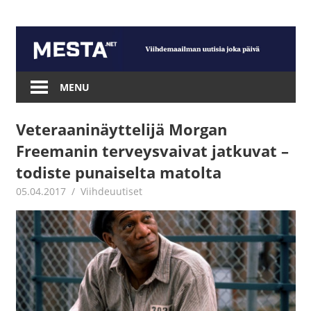
Skip
to
content
Mesta.net
MENU
Veteraaninäyttelijä Morgan
Freemanin terveysvaivat jatkuvat –
todiste punaiselta matolta
05.04.2017
Juha Kaunisto
Viihdeuutiset