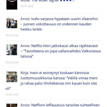
09.07.2026
Arvio: Ivalo-sarjassa hypätään uusiin sfääreihin
– juonen uskottavuus on viidennen kauden
heikko lenkki
30.04.2026
Arvio: Netflix-hitin jatkokausi alkaa räjähtävästi
– ”Tavoitteena on jopa vallanvaihdos Valkoisessa
talossa”
05.04.2026
Kirja: Irwin ei esiintynyt koskaan kännissä
luottomuusikkonsa kanssa: ”Välillä viinaa meni
ja rahaa paloi ilmiliekeissä niin kauan kuin sitä
oli”
03.04.2026
Arvio: Netflixin leffauutuus tarjoilee suhteellisen