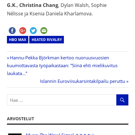
G.K.
,
Christina Chang
, Dylan Walsh, Sophie
Nélisse ja Ksenia Daniela Kharlamova.
HBO MAX
HEATED RIVALRY
Previous
Hannu-Pekka Björkman kertoo nuoruusvuosien
Artikkelien
kuumottavasta työpaikastaan: ”Siinä ehti mielikuvitus
Post:
laukata…”
selaus
Next
Islannin Euroviisukarsintakilpailu peruttu
Post:
ARVOSTELUT
Muse: The Wow! Signal ★★★★☆