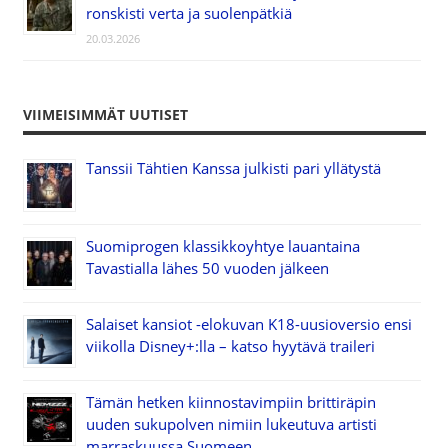
ronskisti verta ja suolenpätkiä
20.03.2026
VIIMEISIMMÄT UUTISET
Tanssii Tähtien Kanssa julkisti pari yllätystä
Suomiprogen klassikkoyhtye lauantaina
Tavastialla lähes 50 vuoden jälkeen
Salaiset kansiot -elokuvan K18-uusioversio ensi
viikolla Disney+:lla – katso hyytävä traileri
Tämän hetken kiinnostavimpiin brittiräpin
uuden sukupolven nimiin lukeutuva artisti
marraskuussa Suomeen