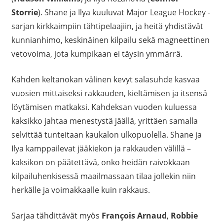
Storrie
). Shane ja Ilya kuuluvat Major League Hockey -
sarjan kirkkaimpiin tähtipelaajiin, ja heitä yhdistävät
kunnianhimo, keskinäinen kilpailu sekä magneettinen
vetovoima, jota kumpikaan ei täysin ymmärrä.
Kahden keltanokan välinen kevyt salasuhde kasvaa
vuosien mittaiseksi rakkauden, kieltämisen ja itsensä
löytämisen matkaksi. Kahdeksan vuoden kuluessa
kaksikko jahtaa menestystä jäällä, yrittäen samalla
selvittää tunteitaan kaukalon ulkopuolella. Shane ja
Ilya kamppailevat jääkiekon ja rakkauden välillä –
kaksikon on päätettävä, onko heidän raivokkaan
kilpailuhenkisessä maailmassaan tilaa jollekin niin
herkälle ja voimakkaalle kuin rakkaus.
Sarjaa tähdittävät myös
François Arnaud
,
Robbie