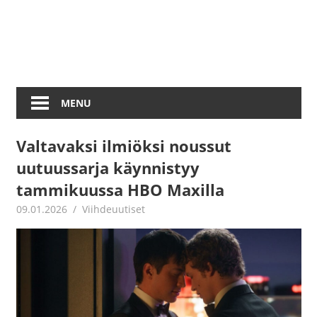
MENU
Valtavaksi ilmiöksi noussut
uutuussarja käynnistyy
tammikuussa HBO Maxilla
09.01.2026
Juha Kaunisto
Viihdeuutiset