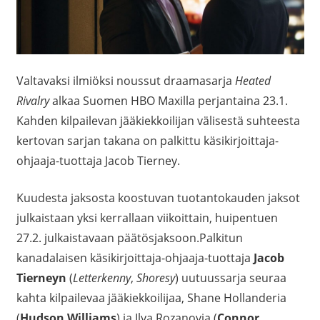
Valtavaksi ilmiöksi noussut draamasarja
Heated
Rivalry
alkaa Suomen HBO Maxilla perjantaina 23.1.
Kahden kilpailevan jääkiekkoilijan välisestä suhteesta
kertovan sarjan takana on palkittu käsikirjoittaja-
ohjaaja-tuottaja Jacob Tierney.
Kuudesta jaksosta koostuvan tuotantokauden jaksot
julkaistaan yksi kerrallaan viikoittain, huipentuen
27.2. julkaistavaan päätösjaksoon.Palkitun
kanadalaisen käsikirjoittaja-ohjaaja-tuottaja
Jacob
Tierneyn
(
Letterkenny
,
Shoresy
) uutuussarja seuraa
kahta kilpailevaa jääkiekkoilijaa, Shane Hollanderia
(
Hudson Williams
) ja Ilya Rozanovia (
Connor