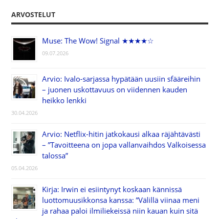
ARVOSTELUT
Muse: The Wow! Signal ★★★★☆
09.07.2026
Arvio: Ivalo-sarjassa hypätään uusiin sfääreihin
– juonen uskottavuus on viidennen kauden
heikko lenkki
30.04.2026
Arvio: Netflix-hitin jatkokausi alkaa räjähtävästi
– ”Tavoitteena on jopa vallanvaihdos Valkoisessa
talossa”
05.04.2026
Kirja: Irwin ei esiintynyt koskaan kännissä
luottomuusikkonsa kanssa: ”Välillä viinaa meni
ja rahaa paloi ilmiliekeissä niin kauan kuin sitä