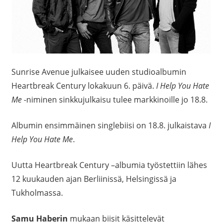
Sunrise Avenue julkaisee uuden studioalbumin
Heartbreak Century lokakuun 6. päivä.
I Help You Hate
Me
-niminen sinkkujulkaisu tulee markkinoille jo 18.8.
Albumin ensimmäinen singlebiisi on 18.8. julkaistava
I
Help You Hate Me
.
Uutta Heartbreak Century –albumia työstettiin lähes
12 kuukauden ajan Berliinissä, Helsingissä ja
Tukholmassa.
Samu Haberin
mukaan biisit käsittelevät