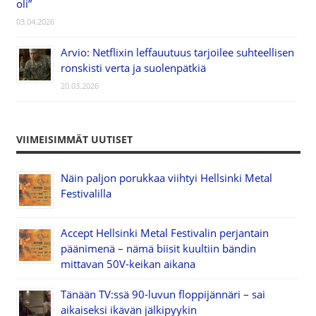
oli”
03.04.2026
Arvio: Netflixin leffauutuus tarjoilee suhteellisen
ronskisti verta ja suolenpätkiä
20.03.2026
VIIMEISIMMÄT UUTISET
Näin paljon porukkaa viihtyi Hellsinki Metal
Festivalilla
Accept Hellsinki Metal Festivalin perjantain
päänimenä – nämä biisit kuultiin bändin
mittavan 50V-keikan aikana
Tänään TV:ssä 90-luvun floppijännäri – sai
aikaiseksi ikävän jälkipyykin