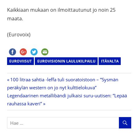
Kaikkiaan mukaan on ilmoittautunut jo noin 25
maata.
(Eurovoix)
EUROVIISUT
EUROVISIONIN LAULUKILPAILU
ITÄVALTA
Previous
100 litraa sahtia -leffa tuli suoratoistoon – ”Sysmän
Artikkelien
peräkylän western on jo nyt kulttielokuva”
Post:
Next
Legendaarinen metallibändi julkaisi suru-uutisen: ”Lepää
selaus
Post:
rauhassa kaveri”