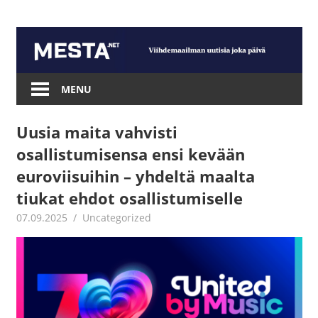
Skip
to
content
Mesta.net
MENU
Uusia maita vahvisti
osallistumisensa ensi kevään
euroviisuihin – yhdeltä maalta
tiukat ehdot osallistumiselle
07.09.2025
Juha Kaunisto
Uncategorized