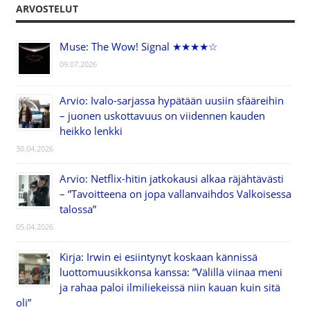
ARVOSTELUT
Muse: The Wow! Signal ★★★★☆
09.07.2026
Arvio: Ivalo-sarjassa hypätään uusiin sfääreihin
– juonen uskottavuus on viidennen kauden
heikko lenkki
30.04.2026
Arvio: Netflix-hitin jatkokausi alkaa räjähtävästi
– ”Tavoitteena on jopa vallanvaihdos Valkoisessa
talossa”
05.04.2026
Kirja: Irwin ei esiintynyt koskaan kännissä
luottomuusikkonsa kanssa: ”Välillä viinaa meni
ja rahaa paloi ilmiliekeissä niin kauan kuin sitä
oli”