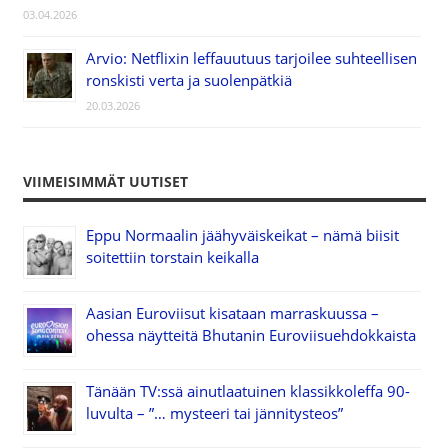
03.04.2026
Arvio: Netflixin leffauutuus tarjoilee suhteellisen
ronskisti verta ja suolenpätkiä
20.03.2026
VIIMEISIMMÄT UUTISET
Eppu Normaalin jäähyväiskeikat – nämä biisit
soitettiin torstain keikalla
Aasian Euroviisut kisataan marraskuussa –
ohessa näytteitä Bhutanin Euroviisuehdokkaista
Tänään TV:ssä ainutlaatuinen klassikkoleffa 90-
luvulta – ”… mysteeri tai jännitysteos”