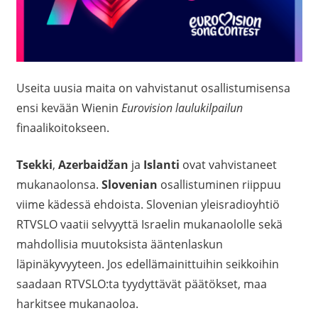
Useita uusia maita on vahvistanut osallistumisensa
ensi kevään Wienin
Eurovision laulukilpailun
finaalikoitokseen.
Tsekki
,
Azerbaidžan
ja
Islanti
ovat vahvistaneet
mukanaolonsa.
Slovenian
osallistuminen riippuu
viime kädessä ehdoista. Slovenian yleisradioyhtiö
RTVSLO vaatii selvyyttä Israelin mukanaololle sekä
mahdollisia muutoksista ääntenlaskun
läpinäkyvyyteen. Jos edellämainittuihin seikkoihin
saadaan RTVSLO:ta tyydyttävät päätökset, maa
harkitsee mukanaoloa.