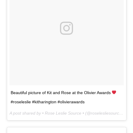
Beautiful picture of Kit and Rose at the Olivier Awards
#roseleslie #kitharington #olivierawards
A post shared by • Rose Leslie Source • (@roselesliesource) on
A