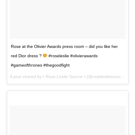
Rose at the Olivier Awards press room – did you like her
red Dior dress ?
#roseleslie #olivierawards
#gameofthrones #thegoodfight
A post shared by • Rose Leslie Source • (@roselesliesource) on
A