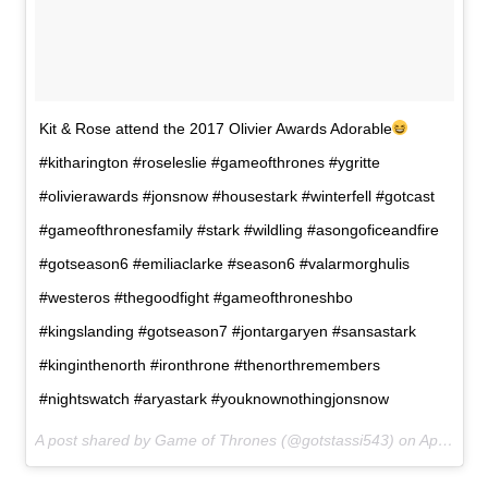
Kit & Rose attend the 2017 Olivier Awards Adorable
#kitharington #roseleslie #gameofthrones #ygritte
#olivierawards #jonsnow #housestark #winterfell #gotcast
#gameofthronesfamily #stark #wildling #asongoficeandfire
#gotseason6 #emiliaclarke #season6 #valarmorghulis
#westeros #thegoodfight #gameofthroneshbo
#kingslanding #gotseason7 #jontargaryen #sansastark
#kinginthenorth #ironthrone #thenorthremembers
#nightswatch #aryastark #youknownothingjonsnow
A post shared by Game of Thrones (@gotstassi543) on
Apr 9, 2017 at 12:06pm PDT