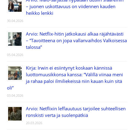
– juonen uskottavuus on viidennen kauden
heikko lenkki
30.04.2026
Arvio: Netflix-hitin jatkokausi alkaa räjähtävästi
– ”Tavoitteena on jopa vallanvaihdos Valkoisessa
talossa”
05.04.2026
Kirja: Irwin ei esiintynyt koskaan kännissä
luottomuusikkonsa kanssa: ”Välillä viinaa meni
ja rahaa paloi ilmiliekeissä niin kauan kuin sitä
oli”
03.04.2026
Arvio: Netflixin leffauutuus tarjoilee suhteellisen
ronskisti verta ja suolenpätkiä
20.03.2026