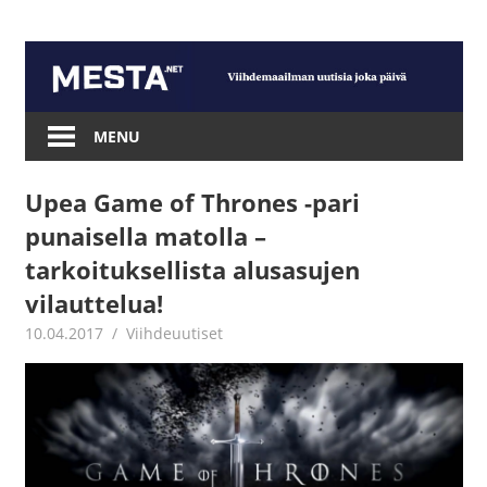
Skip
to
content
Mesta.net
MENU
Upea Game of Thrones -pari
punaisella matolla –
tarkoituksellista alusasujen
vilauttelua!
10.04.2017
Juha Kaunisto
Viihdeuutiset