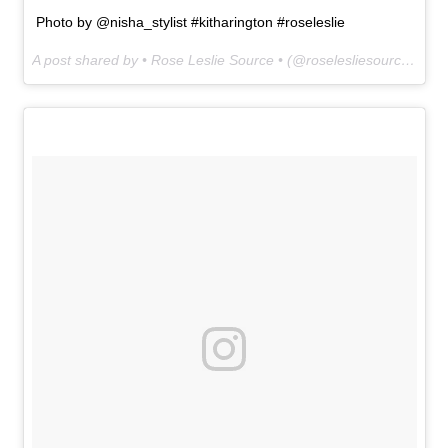
Photo by @nisha_stylist #kitharington #roseleslie
A post shared by • Rose Leslie Source • (@roselesliesource) on
A