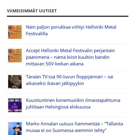
VIIMEISIMMÄT UUTISET
Näin paljon porukkaa viihtyi Hellsinki Metal
Festivalilla
Accept Hellsinki Metal Festivalin perjantain
päänimenä – nämä biisit kuultiin bändin
mittavan 50V-keikan aikana
Tänään TV:ssä 90-luvun floppijännäri – sai
aikaiseksi ikävän jälkipyykin
Kuusituntinen konemusiikin ilmaistapahtuma
juhlitaan Helsingissä elokuussa
Marko Annalan uutuus hämmentää – ”Tällaista
musaa ei oo Suomessa aiemmin tehty”