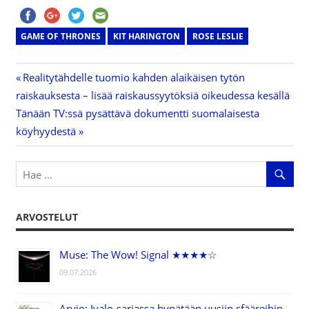
GAME OF THRONES
KIT HARINGTON
ROSE LESLIE
Previous
Realitytähdelle tuomio kahden alaikäisen tytön
Artikkelien
raiskauksesta – lisää raiskaussyytöksiä oikeudessa kesällä
Post:
Next
Tänään TV:ssä pysättävä dokumentti suomalaisesta
selaus
Post:
köyhyydestä
ARVOSTELUT
Muse: The Wow! Signal ★★★★☆
09.07.2026
Arvio: Ivalo-sarjassa hypätään uusiin sfääreihin