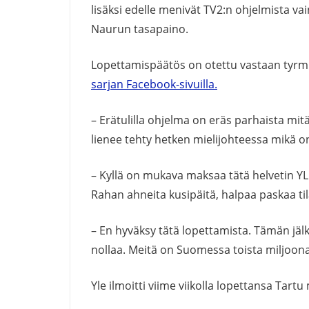
lisäksi edelle menivät TV2:n ohjelmista va
Naurun tasapaino.
Lopettamispäätös on otettu vastaan tyrm
sarjan Facebook-sivuilla.
– Erätulilla ohjelma on eräs parhaista mit
lienee tehty hetken mielijohteessa mikä on 
– Kyllä on mukava maksaa tätä helvetin YL
Rahan ahneita kusipäitä, halpaa paskaa tila
– En hyväksy tätä lopettamista. Tämän jälke
nollaa. Meitä on Suomessa toista miljoona
Yle ilmoitti viime viikolla lopettansa Tartu