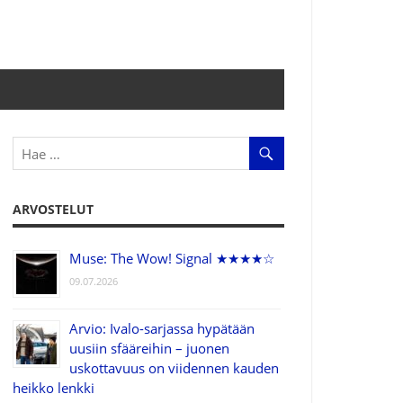
ARVOSTELUT
Muse: The Wow! Signal ★★★★☆
09.07.2026
Arvio: Ivalo-sarjassa hypätään
uusiin sfääreihin – juonen
uskottavuus on viidennen kauden
heikko lenkki