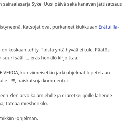
in sairaalasarja Syke, Uusi päivä sekä kanavan jättisatsaus
istyneenä. Katsojat ovat purkaneet kiukkuaan
Erätulilla-
ä on koskaan tehty. Toista yhtä hyvää ei tule. Päätös
suuri sääli…, eräs henkilö kirjoittaa.
E VEROA, kun viimeisetkin järki ohjelmat lopetetaan..
lle..!!!!!, naiskatsoja kommentoi.
en Ylen arvo kalamiehille ja eräretkeilijöille lähenee
a, toteaa mieshenkilö.
 mikkiin -ohjelman.