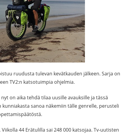
oistuu ruudusta tulevan kevätkauden jälkeen. Sarja on
leen TV2:n katsotuimpia ohjelmia.
 nyt on aika tehdä tilaa uusille avauksille ja tässä
 kunniakasta sanoa näkemiin tälle genrelle, perusteli
opettamispäätöstä.
Viikolla 44 Erätulilla sai 248 000 katsojaa. Tv-uutisten