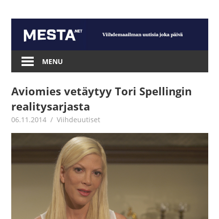
Skip
to
content
Mesta.net
MENU
Aviomies vetäytyy Tori Spellingin
realitysarjasta
06.11.2014
mestanet
Viihdeuutiset