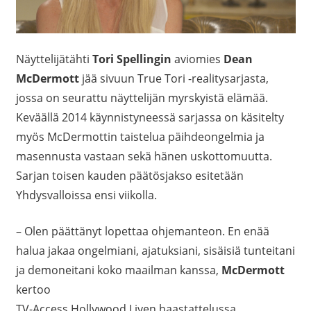
Näyttelijätähti
Tori Spellingin
aviomies
Dean
McDermott
jää sivuun True Tori -realitysarjasta,
jossa on seurattu näyttelijän myrskyistä elämää.
Keväällä 2014 käynnistyneessä sarjassa on käsitelty
myös McDermottin taistelua päihdeongelmia ja
masennusta vastaan sekä hänen uskottomuutta.
Sarjan toisen kauden päätösjakso esitetään
Yhdysvalloissa ensi viikolla.
– Olen päättänyt lopettaa ohjemanteon. En enää
halua jakaa ongelmiani, ajatuksiani, sisäisiä tunteitani
ja demoneitani koko maailman kanssa,
McDermott
kertoo
TV-Access Hollywood Liven haastattelussa.