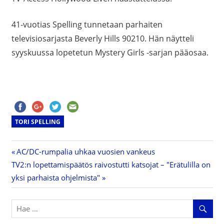
41-vuotias Spelling tunnetaan parhaiten
televisiosarjasta Beverly Hills 90210. Hän näytteli
syyskuussa lopetetun
Mystery Girls -sarjan pääosaa.
TORI SPELLING
Previous
AC/DC-rumpalia uhkaa vuosien vankeus
Artikkelien
Next
TV2:n lopettamispäätös raivostutti katsojat – "Erätulilla on
Post:
Post:
yksi parhaista ohjelmista"
selaus