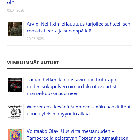
oli”
03.04.2026
Arvio: Netflixin leffauutuus tarjoilee suhteellisen
ronskisti verta ja suolenpätkiä
20.03.2026
VIIMEISIMMÄT UUTISET
Tämän hetken kiinnostavimpiin brittiräpin
uuden sukupolven nimiin lukeutuva artisti
marraskuussa Suomeen
Weezer ensi kesänä Suomeen – näin hankit liput
ennen yleisen myynnin alkua
Voittaako Olavi Uusivirta mestaruuden –
Tampereella pelattavan Poptennis-turnaukseen