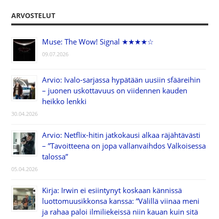
ARVOSTELUT
Muse: The Wow! Signal ★★★★☆
09.07.2026
Arvio: Ivalo-sarjassa hypätään uusiin sfääreihin
– juonen uskottavuus on viidennen kauden
heikko lenkki
30.04.2026
Arvio: Netflix-hitin jatkokausi alkaa räjähtävästi
– ”Tavoitteena on jopa vallanvaihdos Valkoisessa
talossa”
05.04.2026
Kirja: Irwin ei esiintynyt koskaan kännissä
luottomuusikkonsa kanssa: ”Välillä viinaa meni
ja rahaa paloi ilmiliekeissä niin kauan kuin sitä