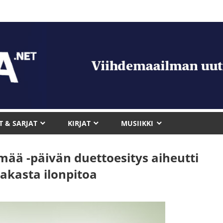
T & SARJAT
KIRJAT
MUSIIKKI
mää -päivän duettoesitys aiheutti
hakasta ilonpitoa