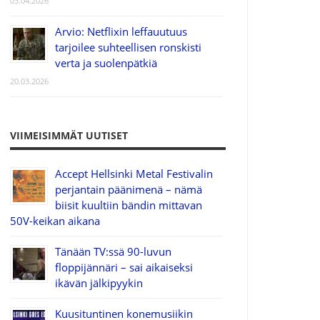
03.04.2026
Arvio: Netflixin leffauutuus
tarjoilee suhteellisen ronskisti
verta ja suolenpätkiä
20.03.2026
VIIMEISIMMÄT UUTISET
Accept Hellsinki Metal Festivalin
perjantain päänimenä – nämä
biisit kuultiin bändin mittavan
50V-keikan aikana
Tänään TV:ssä 90-luvun
floppijännäri – sai aikaiseksi
ikävän jälkipyykin
Kuusituntinen konemusiikin