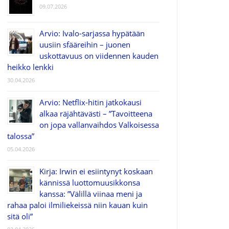
09.07.2026
Arvio: Ivalo-sarjassa hypätään
uusiin sfääreihin – juonen
uskottavuus on viidennen kauden
heikko lenkki
30.04.2026
Arvio: Netflix-hitin jatkokausi
alkaa räjähtävästi – ”Tavoitteena
on jopa vallanvaihdos Valkoisessa
talossa”
05.04.2026
Kirja: Irwin ei esiintynyt koskaan
kännissä luottomuusikkonsa
kanssa: ”Välillä viinaa meni ja
rahaa paloi ilmiliekeissä niin kauan kuin
sitä oli”