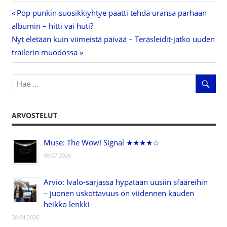
Previous
Pop punkin suosikkiyhtye päätti tehdä uransa parhaan
Artikkelien
albumin – hitti vai huti?
Post:
Next
Nyt eletään kuin viimeistä päivää – Teräsleidit-jatko uuden
selaus
Post:
trailerin muodossa
ARVOSTELUT
Muse: The Wow! Signal ★★★★☆
09.07.2026
Arvio: Ivalo-sarjassa hypätään uusiin sfääreihin
– juonen uskottavuus on viidennen kauden
heikko lenkki
30.04.2026