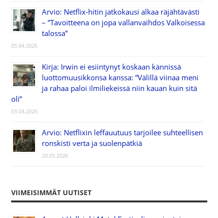
Arvio: Netflix-hitin jatkokausi alkaa räjähtävästi
– ”Tavoitteena on jopa vallanvaihdos Valkoisessa
talossa”
05.04.2026
Kirja: Irwin ei esiintynyt koskaan kännissä
luottomuusikkonsa kanssa: ”Välillä viinaa meni
ja rahaa paloi ilmiliekeissä niin kauan kuin sitä
oli”
03.04.2026
Arvio: Netflixin leffauutuus tarjoilee suhteellisen
ronskisti verta ja suolenpätkiä
20.03.2026
VIIMEISIMMÄT UUTISET