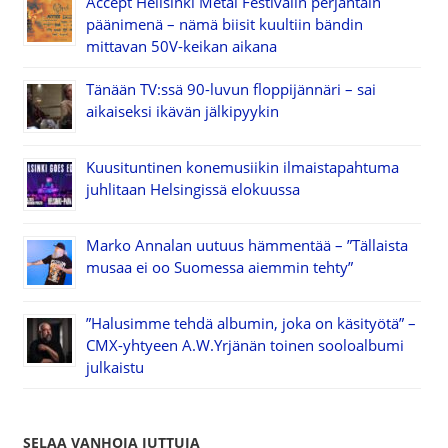
Accept Hellsinki Metal Festivalin perjantain
päänimenä – nämä biisit kuultiin bändin
mittavan 50V-keikan aikana
Tänään TV:ssä 90-luvun floppijännäri – sai
aikaiseksi ikävän jälkipyykin
Kuusituntinen konemusiikin ilmaistapahtuma
juhlitaan Helsingissä elokuussa
Marko Annalan uutuus hämmentää – ”Tällaista
musaa ei oo Suomessa aiemmin tehty”
”Halusimme tehdä albumin, joka on käsityötä” –
CMX-yhtyeen A.W.Yrjänän toinen sooloalbumi
julkaistu
SELAA VANHOJA JUTTUJA