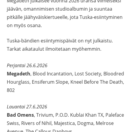
Megadeth julkaisee vuonna 2026 uransa viimeiseksi
jäävän, omannimisen studioalbumin ja suuntaa
pitkälle jäähyväiskiertueelle, jota Tuska-esiintyminen
on myös osana.
Tuska-bändien esiintymispäivät on nyt julkaistu.
Tarkat aikataulut ilmoitetaan myöhemmin.
Perjantai 26.6.2026
Megadeth
, Blood Incantation, Lost Society, Bloodred
Hourglass, Ensiferum Slope, Kneel Before The Death,
802
Lauantai 27.6.2026
Bad Omens
, Trivium, P.O.D. Kublai Khan TX, Paleface
Swiss, Rivers of Nihil, Majestica, Dogma, Melrose
Avenue, The Callous Daoboys