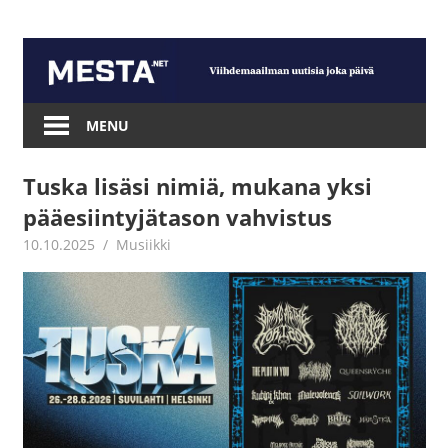
Skip
to
content
Mesta.net
MENU
Tuska lisäsi nimiä, mukana yksi
pääesiintyjätason vahvistus
10.10.2025
Juha Kaunisto
Musiikki