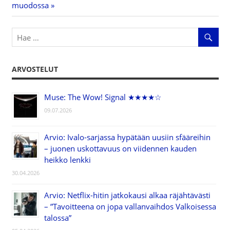
Post:
muodossa
ARVOSTELUT
Muse: The Wow! Signal ★★★★☆
09.07.2026
Arvio: Ivalo-sarjassa hypätään uusiin sfääreihin
– juonen uskottavuus on viidennen kauden
heikko lenkki
30.04.2026
Arvio: Netflix-hitin jatkokausi alkaa räjähtävästi
– ”Tavoitteena on jopa vallanvaihdos Valkoisessa
talossa”