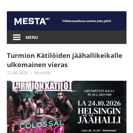
Skip
to
content
Mesta.net
MENU
Turmion Kätilöiden jäähallikeikalle
ulkomainen vieras
12.06.2026
Juha Kaunisto
Musiikki