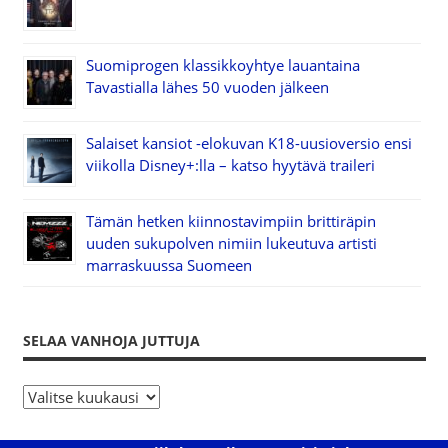
Suomiprogen klassikkoyhtye lauantaina
Tavastialla lähes 50 vuoden jälkeen
Salaiset kansiot -elokuvan K18-uusioversio ensi
viikolla Disney+:lla – katso hyytävä traileri
Tämän hetken kiinnostavimpiin brittiräpin
uuden sukupolven nimiin lukeutuva artisti
marraskuussa Suomeen
SELAA VANHOJA JUTTUJA
S
e