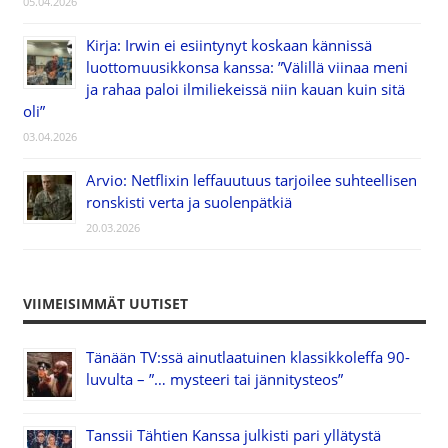
05.04.2026
Kirja: Irwin ei esiintynyt koskaan kännissä
luottomuusikkonsa kanssa: ”Välillä viinaa meni
ja rahaa paloi ilmiliekeissä niin kauan kuin sitä
oli”
03.04.2026
Arvio: Netflixin leffauutuus tarjoilee suhteellisen
ronskisti verta ja suolenpätkiä
20.03.2026
VIIMEISIMMÄT UUTISET
Tänään TV:ssä ainutlaatuinen klassikkoleffa 90-
luvulta – ”… mysteeri tai jännitysteos”
Tanssii Tähtien Kanssa julkisti pari yllätystä