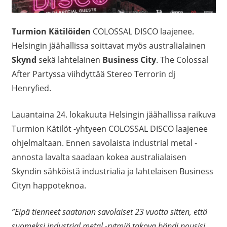
Turmion Kätilöiden
COLOSSAL DISCO laajenee.
Helsingin jäähallissa soittavat myös australialainen
Skynd
sekä lahtelainen
Business City
. The Colossal
After Partyssa viihdyttää Stereo Terrorin dj
Henryfied.
Lauantaina 24. lokakuuta Helsingin jäähallissa raikuva
Turmion Kätilöt -yhtyeen COLOSSAL DISCO laajenee
ohjelmaltaan. Ennen savolaista industrial metal -
annosta lavalta saadaan kokea australialaisen
Skyndin sähköistä industrialia ja lahtelaisen Business
Cityn happoteknoa.
”Eipä tienneet saatanan savolaiset 23 vuotta sitten, että
suomeksi industrial metal -rytmiä takova bändi nousisi