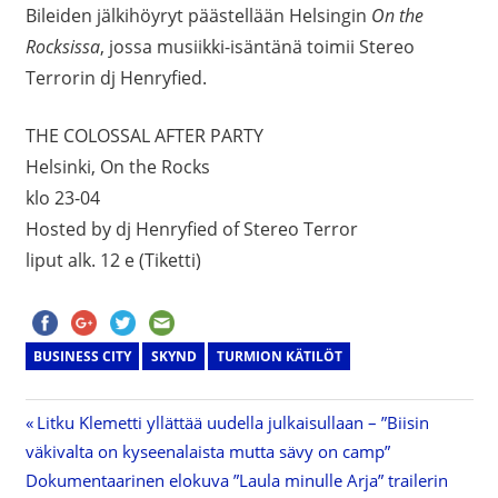
Bileiden jälkihöyryt päästellään Helsingin
On the
Rocksissa
, jossa musiikki-isäntänä toimii Stereo
Terrorin dj Henryfied.
THE COLOSSAL AFTER PARTY
Helsinki, On the Rocks
klo 23-04
Hosted by dj Henryfied of Stereo Terror
liput alk. 12 e (Tiketti)
BUSINESS CITY
SKYND
TURMION KÄTILÖT
Previous
Litku Klemetti yllättää uudella julkaisullaan – ”Biisin
Artikkelien
väkivalta on kyseenalaista mutta sävy on camp”
Post:
Next
Dokumentaarinen elokuva ”Laula minulle Arja” trailerin
selaus