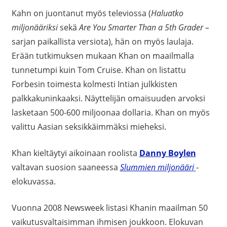
Kahn on juontanut myös televiossa (
Haluatko
miljonääriksi
sekä
Are You Smarter Than a 5th Grader –
sarjan paikallista versiota), hän on myös laulaja.
Erään tutkimuksen mukaan Khan on maailmalla
tunnetumpi kuin Tom Cruise. Khan on listattu
Forbesin toimesta kolmesti Intian julkkisten
palkkakuninkaaksi. Näyttelijän omaisuuden arvoksi
lasketaan 500-600 miljoonaa dollaria. Khan on myös
valittu Aasian seksikkäimmäksi mieheksi.
Khan kieltäytyi aikoinaan roolista
Danny Boylen
valtavan suosion saaneessa
Slummien miljonääri
-
elokuvassa.
Vuonna 2008 Newsweek listasi Khanin maailman 50
vaikutusvaltaisimman ihmisen joukkoon. Elokuvan