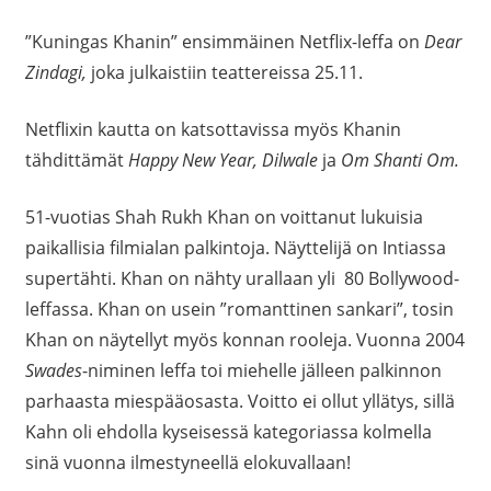
”Kuningas Khanin” ensimmäinen Netflix-leffa on
Dear
Zindagi,
joka julkaistiin teattereissa 25.11.
Netflixin kautta on katsottavissa myös Khanin
tähdittämät
Happy New Year, Dilwale
ja
Om Shanti Om.
51-vuotias Shah Rukh Khan on voittanut lukuisia
paikallisia filmialan palkintoja. Näyttelijä on Intiassa
supertähti. Khan on nähty urallaan yli 80 Bollywood-
leffassa. Khan on usein ”romanttinen sankari”, tosin
Khan on näytellyt myös konnan rooleja. Vuonna 2004
Swades
-niminen leffa toi miehelle jälleen palkinnon
parhaasta miespääosasta. Voitto ei ollut yllätys, sillä
Kahn oli ehdolla kyseisessä kategoriassa kolmella
sinä vuonna ilmestyneellä elokuvallaan!