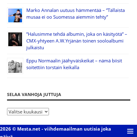
Marko Annalan uutuus hämmentää – ”Tällaista
musaa ei oo Suomessa aiemmin tehty”
”Halusimme tehdä albumin, joka on käsityötä” –
CMX-yhtyeen A.W.Yrjänän toinen sooloalbumi
julkaistu
Eppu Normaalin jäähyväiskeikat – nämä biisit
soitettiin torstain keikalla
SELAA VANHOJA JUTTUJA
S
e
l
2026 © Mesta.net - viihdemaailman uutisia joka
a
päivä