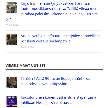
Kirja: Irwin ei esiintynyt koskaan kännissä
luottomuusikkonsa kanssa: ”Välillä viinaa meni
ja rahaa paloi ilmiliekeissä niin kauan kuin sitä
oli”
03.04.2026
Arvio: Netflixin leffauutuus tarjoilee suhteellisen
ronskisti verta ja suolenpätkiä
20.03.2026
VIIMEISIMMÄT UUTISET
Tänään TV:ssä 90-luvun floppijännäri – sai
aikaiseksi ikävän jälkipyykin
Kuusituntinen konemusiikin ilmaistapahtuma
juhlitaan Helsingissä elokuussa