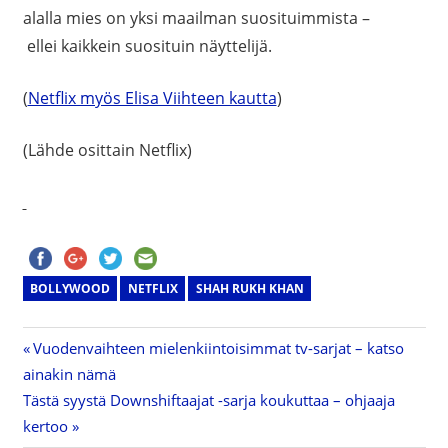
alalla mies on yksi maailman suosituimmista –
ellei kaikkein suosituin näyttelijä.
(
Netflix myös Elisa Viihteen kautta
)
(Lähde osittain Netflix)
BOLLYWOOD
NETFLIX
SHAH RUKH KHAN
Previous
Vuodenvaihteen mielenkiintoisimmat tv-sarjat – katso
Artikkelien
ainakin nämä
Post:
Next
Tästä syystä Downshiftaajat -sarja koukuttaa – ohjaaja
selaus
Post:
kertoo