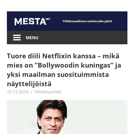
Skip
to
content
Mesta.net
MENU
Tuore diili Netflixin kanssa – mikä
mies on ”Bollywoodin kuningas” ja
yksi maailman suosituimmista
näyttelijöistä
15.12.2016
Juha Kaunisto
Viihdeuutiset