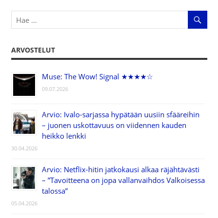
ARVOSTELUT
Muse: The Wow! Signal ★★★★☆
09.07.2026
Arvio: Ivalo-sarjassa hypätään uusiin sfääreihin
– juonen uskottavuus on viidennen kauden
heikko lenkki
30.04.2026
Arvio: Netflix-hitin jatkokausi alkaa räjähtävästi
– ”Tavoitteena on jopa vallanvaihdos Valkoisessa
talossa”
05.04.2026