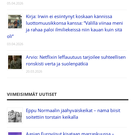
05.04.2026
Kirja: Irwin ei esiintynyt koskaan kännissä
luottomuusikkonsa kanssa: ”Välillä viinaa meni
ja rahaa paloi ilmiliekeissä niin kauan kuin sitä
oli”
03.04.2026
Arvio: Netflixin leffauutuus tarjoilee suhteellisen
ronskisti verta ja suolenpätkiä
20.03.2026
VIIMEISIMMÄT UUTISET
Eppu Normaalin jäähyväiskeikat – nämä biisit
soitettiin torstain keikalla
Aasian Euroviisut kisataan marraskuussa –