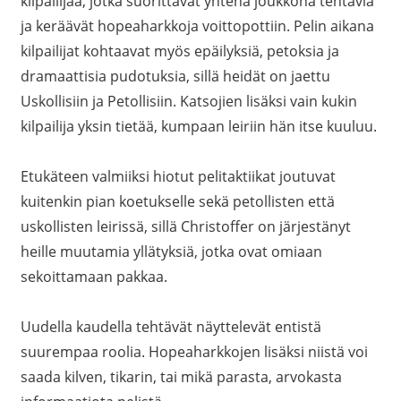
kilpailijaa, jotka suorittavat yhtenä joukkona tehtäviä
ja keräävät hopeaharkkoja voittopottiin. Pelin aikana
kilpailijat kohtaavat myös epäilyksiä, petoksia ja
dramaattisia pudotuksia, sillä heidät on jaettu
Uskollisiin ja Petollisiin. Katsojien lisäksi vain kukin
kilpailija yksin tietää, kumpaan leiriin hän itse kuuluu.
Etukäteen valmiiksi hiotut pelitaktiikat joutuvat
kuitenkin pian koetukselle sekä petollisten että
uskollisten leirissä, sillä Christoffer on järjestänyt
heille muutamia yllätyksiä, jotka ovat omiaan
sekoittamaan pakkaa.
Uudella kaudella tehtävät näyttelevät entistä
suurempaa roolia. Hopeaharkkojen lisäksi niistä voi
saada kilven, tikarin, tai mikä parasta, arvokasta