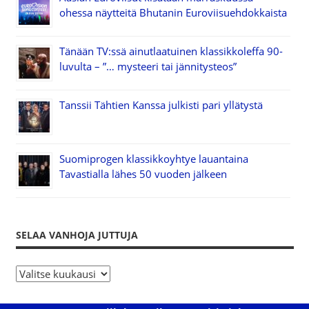
ohessa näytteitä Bhutanin Euroviisuehdokkaista
Tänään TV:ssä ainutlaatuinen klassikkoleffa 90-
luvulta – ”… mysteeri tai jännitysteos”
Tanssii Tähtien Kanssa julkisti pari yllätystä
Suomiprogen klassikkoyhtye lauantaina
Tavastialla lähes 50 vuoden jälkeen
SELAA VANHOJA JUTTUJA
S
e