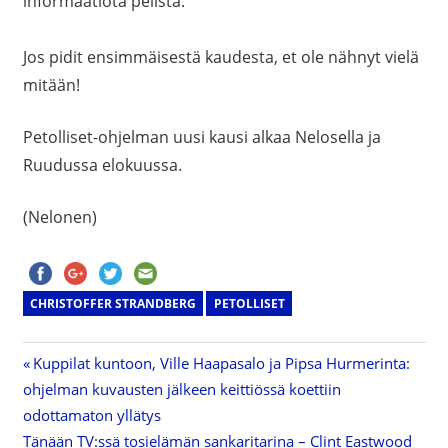
informaatiota pelistä.
Jos pidit ensimmäisestä kaudesta, et ole nähnyt vielä
mitään!
Petolliset-ohjelman uusi kausi alkaa Nelosella ja
Ruudussa elokuussa.
(Nelonen)
CHRISTOFFER STRANDBERG
PETOLLISET
Previous
Kuppilat kuntoon, Ville Haapasalo ja Pipsa Hurmerinta:
Artikkelien
ohjelman kuvausten jälkeen keittiössä koettiin
Post:
odottamaton yllätys
selaus
Next
Tänään TV:ssä tosielämän sankaritarina – Clint Eastwood