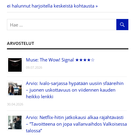
Post:
ei halunnut harjoitella keskeistä kohtausta
ARVOSTELUT
Muse: The Wow! Signal ★★★★☆
09.07.2026
Arvio: Ivalo-sarjassa hypätään uusiin sfääreihin
– juonen uskottavuus on viidennen kauden
heikko lenkki
30.04.2026
Arvio: Netflix-hitin jatkokausi alkaa räjähtävästi
– ”Tavoitteena on jopa vallanvaihdos Valkoisessa
talossa”