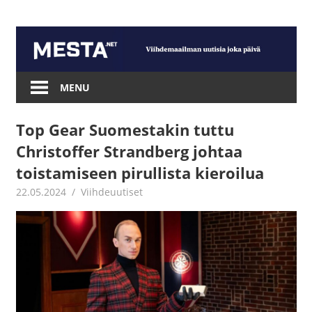
Skip
to
content
Mesta.net
MENU
Top Gear Suomestakin tuttu
Christoffer Strandberg johtaa
toistamiseen pirullista kieroilua
22.05.2024
Juha Kaunisto
Viihdeuutiset