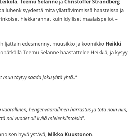
Leikola
,
Teemu Selänne
ja
Christoffer Strandberg
ilpailuhenkisyydestä mitä yllättävimmissä haasteissa ja
urinkoiset hiekkarannat kuin idylliset maalaispellot –
 hiljattain edesmennyt muusikko ja koomikko
Heikki
kkopätkällä Teemu Selänne haastattelee Heikkiä, ja kysyy
et mun täytyy saada joku yhtä yhtä..
”
 vaarallinen, hengenvaarallinen harrastus ja tota noin niin,
ttä noi vuodet oli kyllä mielenkiintoisia
”.
nnoisen hyvä ystävä,
Mikko Kuustonen
.