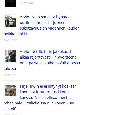
09.07.2026
Arvio: Ivalo-sarjassa hypätään
uusiin sfääreihin – juonen
uskottavuus on viidennen kauden
heikko lenkki
30.04.2026
Arvio: Netflix-hitin jatkokausi
alkaa räjähtävästi – ”Tavoitteena
on jopa vallanvaihdos Valkoisessa
talossa”
05.04.2026
Kirja: Irwin ei esiintynyt koskaan
kännissä luottomuusikkonsa
kanssa: ”Välillä viinaa meni ja
rahaa paloi ilmiliekeissä niin kauan kuin
sitä oli”