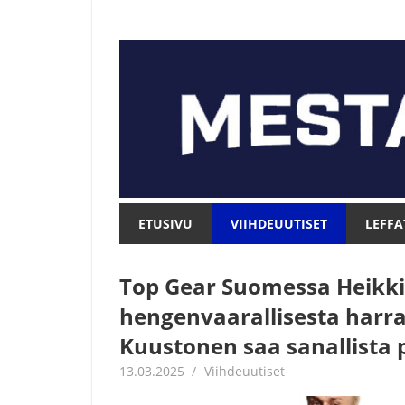
Skip
to
content
Mesta.net
Mesta.net
ETUSIVU
VIIHDEUUTISET
LEFFA
Top Gear Suomessa Heikki
hengenvaarallisesta harr
Kuustonen saa sanallista p
13.03.2025
Juha Kaunisto
Viihdeuutiset