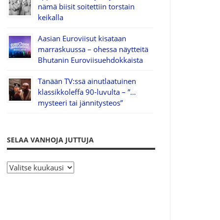
nämä biisit soitettiin torstain
keikalla
Aasian Euroviisut kisataan
marraskuussa – ohessa näytteitä
Bhutanin Euroviisuehdokkaista
Tänään TV:ssä ainutlaatuinen
klassikkoleffa 90-luvulta – ”…
mysteeri tai jännitysteos”
SELAA VANHOJA JUTTUJA
S
e
l
a
a