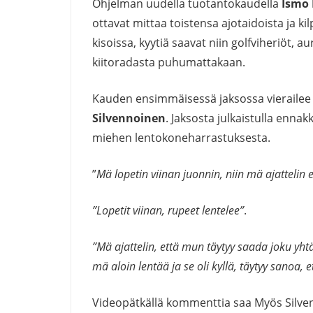
Ohjelman uudella tuotantokaudella
Ismo 
ottavat mittaa toistensa ajotaidoista ja k
kisoissa, kyytiä saavat niin golfviheriöt, a
kiitoradasta puhumattakaan.
Kauden ensimmäisessä jaksossa vierailee
Silvennoinen
. Jaksosta julkaistulla enna
miehen lentokoneharrastuksesta.
”
Mä lopetin viinan juonnin, niin mä ajattelin 
”Lopetit viinan, rupeet lentelee”
.
”Mä ajattelin, että mun täytyy saada joku yhtä
mä aloin lentää ja se oli kyllä, täytyy sanoa, e
Videopätkällä kommenttia saa Myös Silve