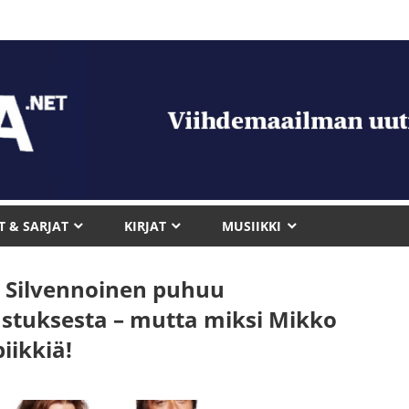
T & SARJAT
KIRJAT
MUSIIKKI
 Silvennoinen puhuu
astuksesta – mutta miksi Mikko
iikkiä!