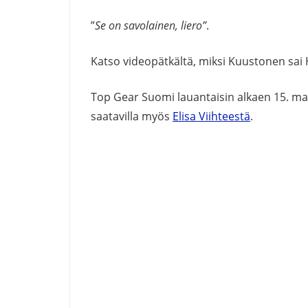
”
Se on savolainen, liero”
.
Katso videopätkältä, miksi Kuustonen sai H
Top Gear Suomi lauantaisin alkaen 15. maa
saatavilla myös
Elisa Viihteestä
.