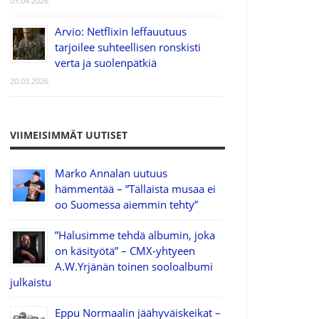
03.04.2026
Arvio: Netflixin leffauutuus
tarjoilee suhteellisen ronskisti
verta ja suolenpätkiä
20.03.2026
VIIMEISIMMÄT UUTISET
Marko Annalan uutuus
hämmentää – ”Tällaista musaa ei
oo Suomessa aiemmin tehty”
”Halusimme tehdä albumin, joka
on käsityötä” – CMX-yhtyeen
A.W.Yrjänän toinen sooloalbumi
julkaistu
Eppu Normaalin jäähyväiskeikat –