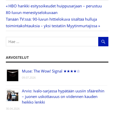
Previous
HBO hankki esitysoikeudet huippusarjaan – perustuu
Artikkelien
80-luvun menestyselokuvaan
Post:
Next
Tänään TV:ssä: 90-luvun hittielokuva sisältää hulluja
selaus
Post:
toimintakohtauksia – yksi testatiin Myytinmurtajissa
ARVOSTELUT
Muse: The Wow! Signal ★★★★☆
09.07.2026
Arvio: Ivalo-sarjassa hypätään uusiin sfääreihin
– juonen uskottavuus on viidennen kauden
heikko lenkki
30.04.2026