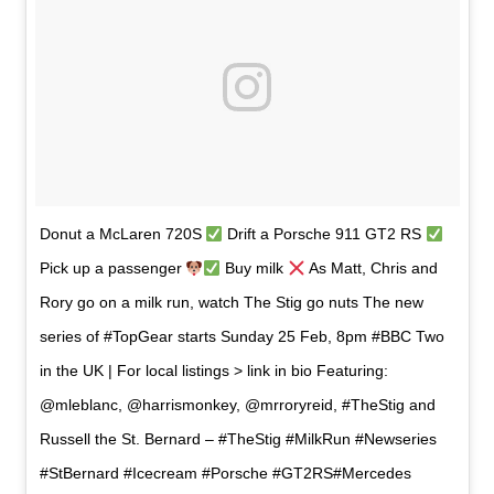
Donut a McLaren 720S
Drift a Porsche 911 GT2 RS
Pick up a passenger
Buy milk
As Matt, Chris and
Rory go on a milk run, watch The Stig go nuts The new
series of #TopGear starts Sunday 25 Feb, 8pm #BBC Two
in the UK | For local listings > link in bio Featuring:
@mleblanc, @harrismonkey, @mrroryreid, #TheStig and
Russell the St. Bernard – #TheStig #MilkRun #Newseries
#StBernard #Icecream #Porsche #GT2RS#Mercedes