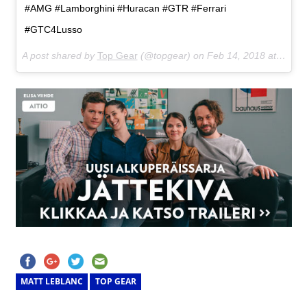
#AMG #Lamborghini #Huracan #GTR #Ferrari
#GTC4Lusso
A post shared by
Top Gear
(@topgear) on
Feb 14, 2018 at 8:19am PST
MATT LEBLANC
TOP GEAR