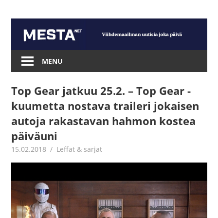
Skip
to
content
Mesta.net
MENU
Top Gear jatkuu 25.2. – Top Gear -
kuumetta nostava traileri jokaisen
autoja rakastavan hahmon kostea
päiväuni
15.02.2018
Juha Kaunisto
Leffat & sarjat