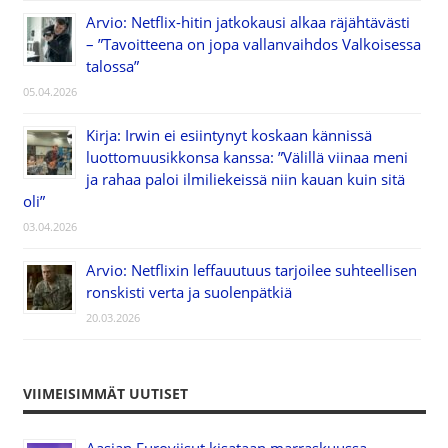
Arvio: Netflix-hitin jatkokausi alkaa räjähtävästi
– ”Tavoitteena on jopa vallanvaihdos Valkoisessa
talossa”
05.04.2026
Kirja: Irwin ei esiintynyt koskaan kännissä
luottomuusikkonsa kanssa: ”Välillä viinaa meni
ja rahaa paloi ilmiliekeissä niin kauan kuin sitä
oli”
03.04.2026
Arvio: Netflixin leffauutuus tarjoilee suhteellisen
ronskisti verta ja suolenpätkiä
20.03.2026
VIIMEISIMMÄT UUTISET
Aasian Euroviisut kisataan marraskuussa –