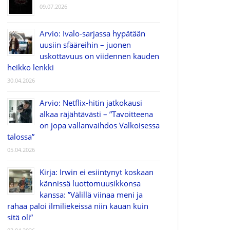
09.07.2026
Arvio: Ivalo-sarjassa hypätään
uusiin sfääreihin – juonen
uskottavuus on viidennen kauden
heikko lenkki
30.04.2026
Arvio: Netflix-hitin jatkokausi
alkaa räjähtävästi – ”Tavoitteena
on jopa vallanvaihdos Valkoisessa
talossa”
05.04.2026
Kirja: Irwin ei esiintynyt koskaan
kännissä luottomuusikkonsa
kanssa: ”Välillä viinaa meni ja
rahaa paloi ilmiliekeissä niin kauan kuin
sitä oli”