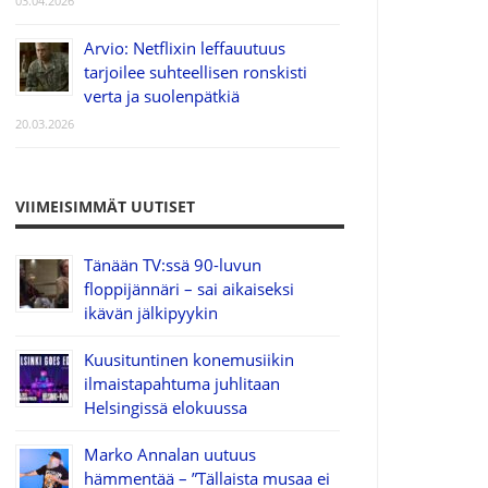
03.04.2026
Arvio: Netflixin leffauutuus
tarjoilee suhteellisen ronskisti
verta ja suolenpätkiä
20.03.2026
VIIMEISIMMÄT UUTISET
Tänään TV:ssä 90-luvun
floppijännäri – sai aikaiseksi
ikävän jälkipyykin
Kuusituntinen konemusiikin
ilmaistapahtuma juhlitaan
Helsingissä elokuussa
Marko Annalan uutuus
hämmentää – ”Tällaista musaa ei