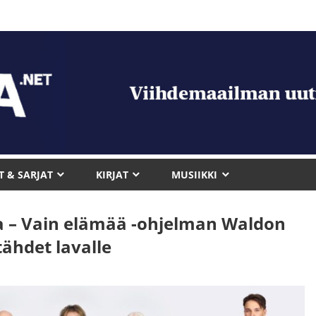
T & SARJAT
KIRJAT
MUSIIKKI
sa – Vain elämää -ohjelman Waldon
ähdet lavalle