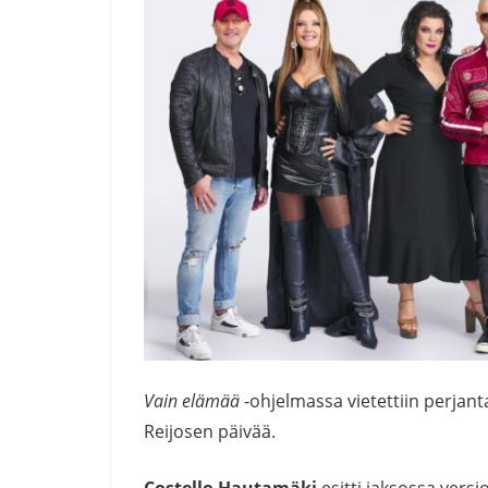
Vain elämää
-ohjelmassa vietettiin perjan
Reijosen päivää.
Costello Hautamäki
esitti jaksossa vers