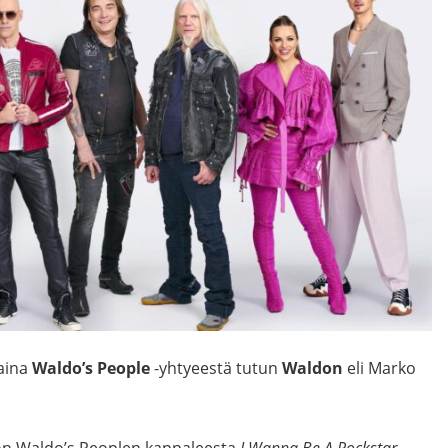
taina
Waldo’s People
-yhtyeestä tutun
Waldon
eli Marko
ion Waldo’s Peoplen kappaleesta
I Wanna Be A Rockstar.