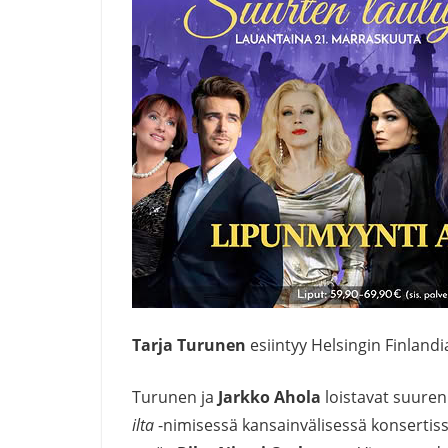
Tarja Turunen
esiintyy Helsingin Finland
Turunen ja
Jarkko Ahola
loistavat suuren
ilta
-nimisessä kansainvälisessä konsertiss