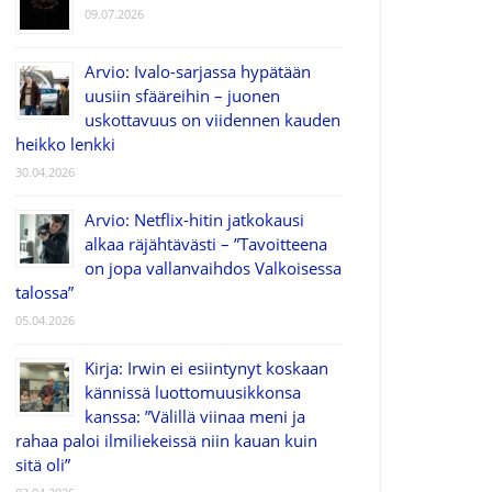
09.07.2026
Arvio: Ivalo-sarjassa hypätään
uusiin sfääreihin – juonen
uskottavuus on viidennen kauden
heikko lenkki
30.04.2026
Arvio: Netflix-hitin jatkokausi
alkaa räjähtävästi – ”Tavoitteena
on jopa vallanvaihdos Valkoisessa
talossa”
05.04.2026
Kirja: Irwin ei esiintynyt koskaan
kännissä luottomuusikkonsa
kanssa: ”Välillä viinaa meni ja
rahaa paloi ilmiliekeissä niin kauan kuin
sitä oli”