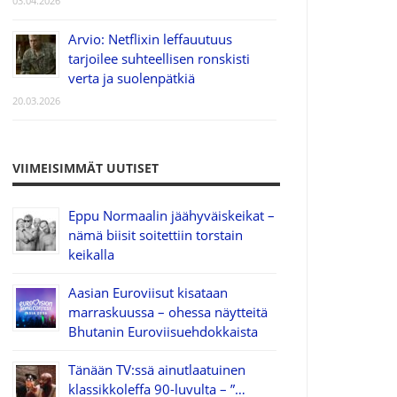
03.04.2026
Arvio: Netflixin leffauutuus
tarjoilee suhteellisen ronskisti
verta ja suolenpätkiä
20.03.2026
VIIMEISIMMÄT UUTISET
Eppu Normaalin jäähyväiskeikat –
nämä biisit soitettiin torstain
keikalla
Aasian Euroviisut kisataan
marraskuussa – ohessa näytteitä
Bhutanin Euroviisuehdokkaista
Tänään TV:ssä ainutlaatuinen
klassikkoleffa 90-luvulta – ”…