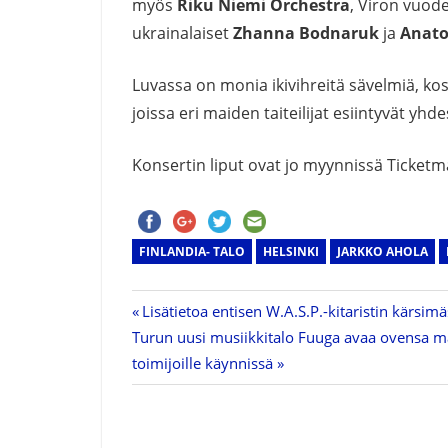
myös
Riku Niemi Orchestra
, Viron vuod
ukrainalaiset
Zhanna Bodnaruk
ja
Anato
Luvassa on monia ikivihreitä sävelmiä, kos
joissa eri maiden taiteilijat esiintyvät yhde
Konsertin liput ovat jo myynnissä Ticketm
FINLANDIA- TALO
HELSINKI
JARKKO AHOLA
Previous
Lisätietoa entisen W.A.S.P.-kitaristin kärsi
Artikkelien
Next
Turun uusi musiikkitalo Fuuga avaa ovensa m
Post:
Post:
toimijoille käynnissä
selaus