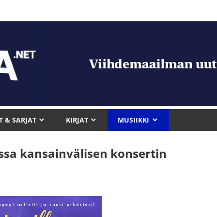
T & SARJAT
KIRJAT
MUSIIKKI
sa kansainvälisen konsertin