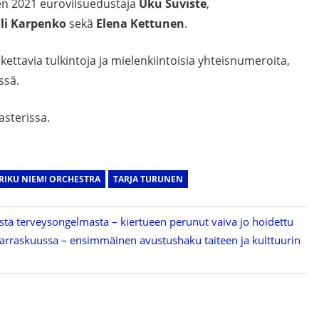
en 2021 euroviisuedustaja
Uku Suviste
,
li Karpenko
sekä
Elena Kettunen
.
kettavia tulkintoja ja mielenkiintoisia yhteisnumeroita,
ssä.
asterissa.
RIKU NIEMI ORCHESTRA
TARJA TURUNEN
mästä terveysongelmasta – kiertueen perunut vaiva jo hoidettu
arraskuussa – ensimmäinen avustushaku taiteen ja kulttuurin