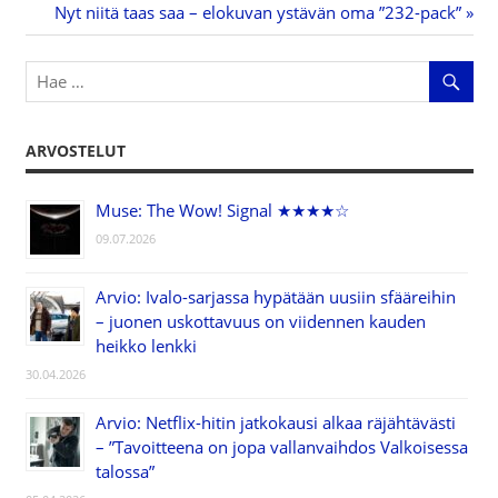
Artikkelien
Post:
Next
Nyt niitä taas saa – elokuvan ystävän oma ”232-pack”
Post:
selaus
ARVOSTELUT
Muse: The Wow! Signal ★★★★☆
09.07.2026
Arvio: Ivalo-sarjassa hypätään uusiin sfääreihin
– juonen uskottavuus on viidennen kauden
heikko lenkki
30.04.2026
Arvio: Netflix-hitin jatkokausi alkaa räjähtävästi
– ”Tavoitteena on jopa vallanvaihdos Valkoisessa
talossa”