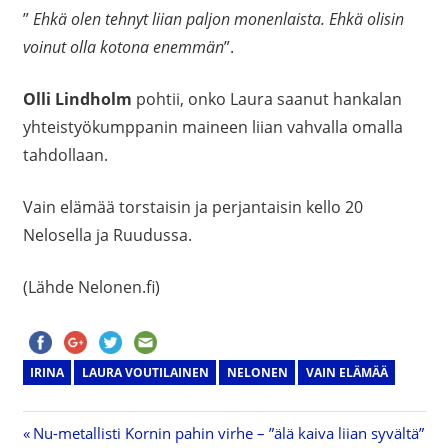
”
Ehkä olen tehnyt liian paljon monenlaista. Ehkä olisin
voinut olla kotona enemmän
”.
Olli Lindholm
pohtii, onko Laura saanut hankalan
yhteistyökumppanin maineen liian vahvalla omalla
tahdollaan.
Vain elämää torstaisin ja perjantaisin kello 20
Nelosella ja Ruudussa.
(Lähde Nelonen.fi)
IRINA
LAURA VOUTILAINEN
NELONEN
VAIN ELÄMÄÄ
Previous
Nu-metallisti Kornin pahin virhe – ”älä kaiva liian syvältä”