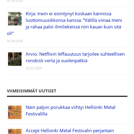
05.04.2026
Kirja: Irwin ei esiintynyt koskaan kännissä
luottomuusikkonsa kanssa: ”Välillä viinaa meni
ja rahaa paloi ilmiliekeissä niin kauan kuin sitä
oli”
03.04.2026
Arvio: Netflixin leffauutuus tarjoilee suhteellisen
ronskisti verta ja suolenpätkiä
20.03.2026
VIIMEISIMMÄT UUTISET
Näin paljon porukkaa viihtyi Hellsinki Metal
Festivalilla
Accept Hellsinki Metal Festivalin perjantain