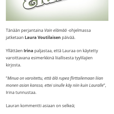
Tänään perjantaina
Vain elämää
-ohjelmassa
jatketaan
Laura Voutilaisen
päivää.
Yllättäen
Irina
paljastaa, että Lauraa on käytetty
varoittavana esimerkkinä liiallisesta tyylilajien
kirjosta.
”
Minua on varoitettu, että älä rupea flirttailemaan liian
monen asian kanssa, ettei sinulle käy niin kuin Lauralle
”,
Irina tunnustaa.
Lauran kommentti asiaan on selkeä;