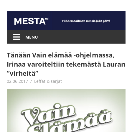
Skip
to
content
Mesta.net
MENU
Tänään Vain elämää -ohjelmassa,
Irinaa varoiteltiin tekemästä Lauran
”virheitä”
02.06.2017
Juha Kaunisto
Leffat & sarjat