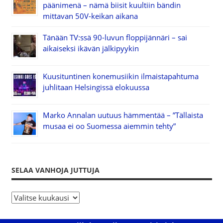
päänimenä – nämä biisit kuultiin bändin
mittavan 50V-keikan aikana
Tänään TV:ssä 90-luvun floppijännäri – sai
aikaiseksi ikävän jälkipyykin
Kuusituntinen konemusiikin ilmaistapahtuma
juhlitaan Helsingissä elokuussa
Marko Annalan uutuus hämmentää – ”Tällaista
musaa ei oo Suomessa aiemmin tehty”
SELAA VANHOJA JUTTUJA
S
e