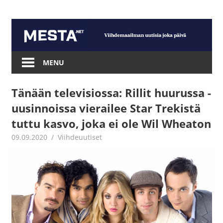
Skip
to
content
Mesta.net
MENU
Tänään televisiossa: Rillit huurussa -
uusinnoissa vierailee Star Trekistä
tuttu kasvo, joka ei ole Wil Wheaton
09.09.2020
Juha Kaunisto
Viihdeuutiset