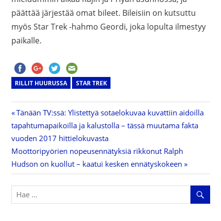
päättää järjestää omat bileet. Bileisiin on kutsuttu
myös Star Trek -hahmo Geordi, joka lopulta ilmestyy
paikalle.
RILLIT HUURUSSA
STAR TREK
Previous
Tänään TV:ssä: Ylistettyä sotaelokuvaa kuvattiin aidoilla
Artikkelien
tapahtumapaikoilla ja kalustolla – tässä muutama fakta
Post:
vuoden 2017 hittielokuvasta
selaus
Next
Moottoripyörien nopeusennätyksiä rikkonut Ralph
Post:
Hudson on kuollut – kaatui kesken ennätyskokeen