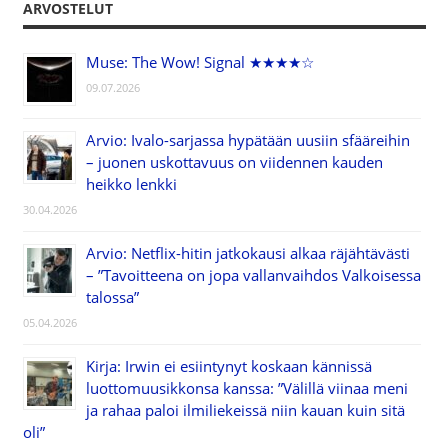
ARVOSTELUT
Muse: The Wow! Signal ★★★★☆
09.07.2026
Arvio: Ivalo-sarjassa hypätään uusiin sfääreihin
– juonen uskottavuus on viidennen kauden
heikko lenkki
30.04.2026
Arvio: Netflix-hitin jatkokausi alkaa räjähtävästi
– ”Tavoitteena on jopa vallanvaihdos Valkoisessa
talossa”
05.04.2026
Kirja: Irwin ei esiintynyt koskaan kännissä
luottomuusikkonsa kanssa: ”Välillä viinaa meni
ja rahaa paloi ilmiliekeissä niin kauan kuin sitä
oli”