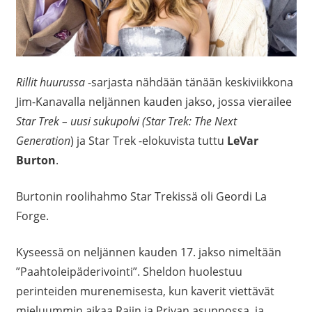
Rillit huurussa
-sarjasta nähdään tänään keskiviikkona
Jim-Kanavalla neljännen kauden jakso, jossa vierailee
Star Trek – uusi sukupolvi
(
Star Trek: The Next
Generation
) ja Star Trek -elokuvista tuttu
LeVar
Burton
.
Burtonin roolihahmo Star Trekissä oli Geordi La
Forge.
Kyseessä on neljännen kauden 17. jakso nimeltään
”Paahtoleipäderivointi”. Sheldon huolestuu
perinteiden murenemisesta, kun kaverit viettävät
mieluummin aikaa Rajin ja Priyan asunnossa, ja