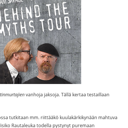
tinmurtajien
vanhoja jaksoja. Tällä kertaa testaillaan
ossa tutkitaan mm. riittääkö kuulakärkikynään mahtuva
isiko Rautaleuka todella pystynyt puremaan