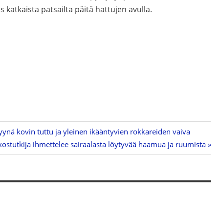
s katkaista patsailta päitä hattujen avulla.
ynä kovin tuttu ja yleinen ikääntyvien rokkareiden vaiva
ikostutkija ihmettelee sairaalasta löytyvää haamua ja ruumista