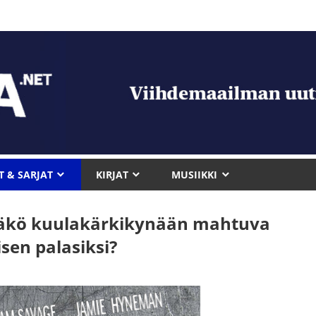
T & SARJAT
KIRJAT
MUSIIKKI
ttääkö kuulakärkikynään mahtuva
en palasiksi?