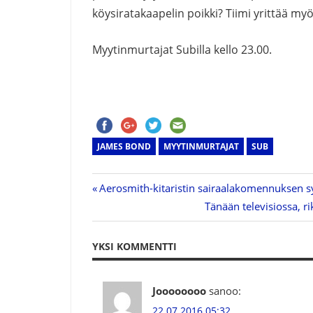
köysiratakaapelin poikki? Tiimi yrittää myö
Myytinmurtajat Subilla kello 23.00.
JAMES BOND
MYYTINMURTAJAT
SUB
Previous
Aerosmith-kitaristin sairaalakomennuksen sy
Artikkelien
Post:
Next
Tänään televisiossa, r
Post:
selaus
YKSI KOMMENTTI
Joooooooo
sanoo:
22.07.2016 05:32