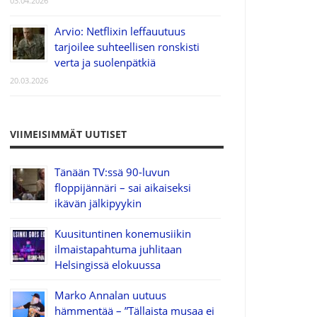
03.04.2026
Arvio: Netflixin leffauutuus
tarjoilee suhteellisen ronskisti
verta ja suolenpätkiä
20.03.2026
VIIMEISIMMÄT UUTISET
Tänään TV:ssä 90-luvun
floppijännäri – sai aikaiseksi
ikävän jälkipyykin
Kuusituntinen konemusiikin
ilmaistapahtuma juhlitaan
Helsingissä elokuussa
Marko Annalan uutuus
hämmentää – ”Tällaista musaa ei