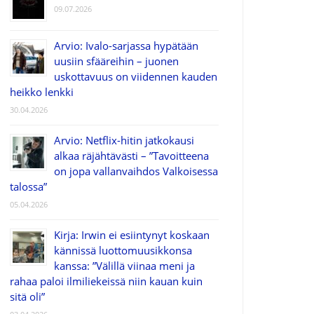
09.07.2026
Arvio: Ivalo-sarjassa hypätään
uusiin sfääreihin – juonen
uskottavuus on viidennen kauden
heikko lenkki
30.04.2026
Arvio: Netflix-hitin jatkokausi
alkaa räjähtävästi – ”Tavoitteena
on jopa vallanvaihdos Valkoisessa
talossa”
05.04.2026
Kirja: Irwin ei esiintynyt koskaan
kännissä luottomuusikkonsa
kanssa: ”Välillä viinaa meni ja
rahaa paloi ilmiliekeissä niin kauan kuin
sitä oli”