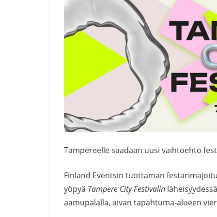
Tampereelle saadaan uusi vaihtoehto festiv
Finland Eventsin tuottaman festarimajoit
yöpyä
Tampere City Festivalin
läheisyydessä. 
aamupalalla, aivan tapahtuma-alueen vie