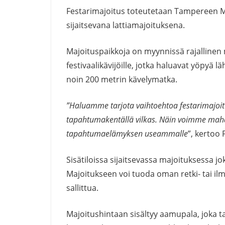
Festarimajoitus toteutetaan Tampereen Mes
sijaitsevana lattiamajoituksena.
Majoituspaikkoja on myynnissä rajallinen
festivaalikävijöille, jotka haluavat yöpyä 
noin 200 metrin kävelymatka.
”Haluamme tarjota vaihtoehtoa festarimajoit
tapahtumakentällä vilkas. Näin voimme mahdo
tapahtumaelämyksen useammalle
”, kertoo 
Sisätiloissa sijaitsevassa majoituksessa j
Majoitukseen voi tuoda oman retki- tai ilm
sallittua.
Majoitushintaan sisältyy aamupala, joka tar