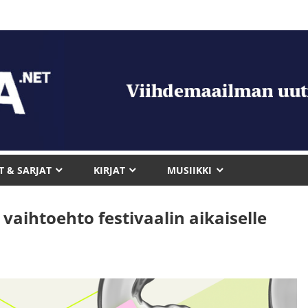
T & SARJAT
KIRJAT
MUSIIKKI
aihtoehto festivaalin aikaiselle