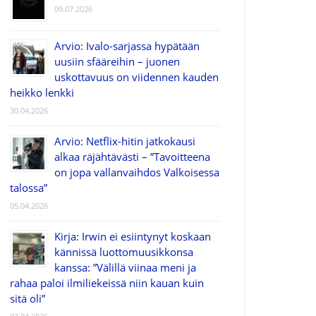
09.07.2026
Arvio: Ivalo-sarjassa hypätään
uusiin sfääreihin – juonen
uskottavuus on viidennen kauden
heikko lenkki
30.04.2026
Arvio: Netflix-hitin jatkokausi
alkaa räjähtävästi – ”Tavoitteena
on jopa vallanvaihdos Valkoisessa
talossa”
05.04.2026
Kirja: Irwin ei esiintynyt koskaan
kännissä luottomuusikkonsa
kanssa: ”Välillä viinaa meni ja
rahaa paloi ilmiliekeissä niin kauan kuin
sitä oli”