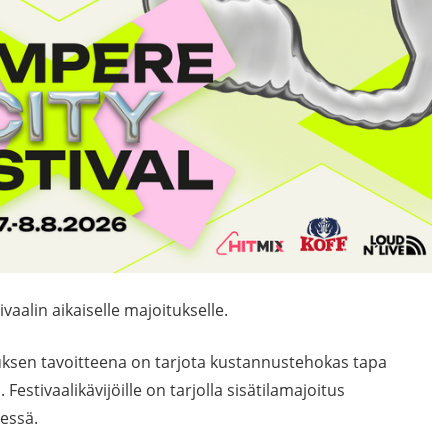
aalin aikaiselle majoitukselle.
uksen tavoitteena on tarjota kustannustehokas tapa
Festivaalikävijöille on tarjolla sisätilamajoitus
ressä.