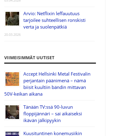
03.04.2026
Arvio: Netflixin leffauutuus
tarjoilee suhteellisen ronskisti
verta ja suolenpätkiä
20.03.2026
VIIMEISIMMÄT UUTISET
Accept Hellsinki Metal Festivalin
perjantain päänimenä – nämä
biisit kuultiin bändin mittavan
50V-keikan aikana
Tänään TV:ssä 90-luvun
floppijännäri – sai aikaiseksi
ikävän jälkipyykin
Kuusituntinen konemusiikin