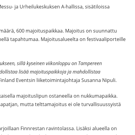
su- ja Urheilukeskuksen A-hallissa, sisätiloissa
 määrä, 600 majoituspaikkaa. Majoitus on suunnattu
lähellä tapahtumaa. Majoitusalueelta on festivaaliporteille
ukseen, sillä kyseinen viikonloppu on Tampereen
llistaa lisää majoituspaikkoja ja mahdollistaa
Finland Eventsin liiketoimintajohtaja Susanna Nipuli.
okaisella majoituslipun ostaneella on nukkumapaikka.
apatjan, mutta telttamajoitus ei ole turvallisuussyistä
joillaan Finnrestan ravintolassa. Lisäksi alueella on