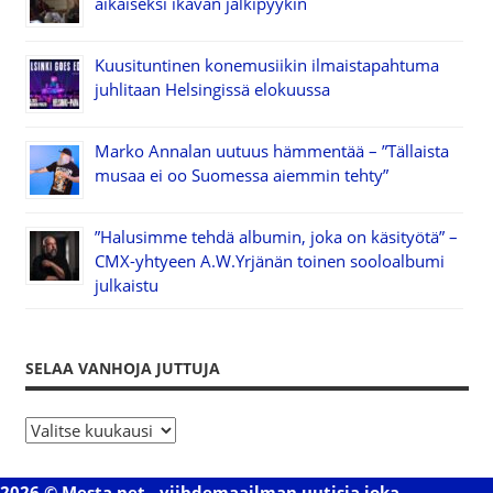
aikaiseksi ikävän jälkipyykin
Kuusituntinen konemusiikin ilmaistapahtuma
juhlitaan Helsingissä elokuussa
Marko Annalan uutuus hämmentää – ”Tällaista
musaa ei oo Suomessa aiemmin tehty”
”Halusimme tehdä albumin, joka on käsityötä” –
CMX-yhtyeen A.W.Yrjänän toinen sooloalbumi
julkaistu
SELAA VANHOJA JUTTUJA
S
e
l
2026 © Mesta.net - viihdemaailman uutisia joka