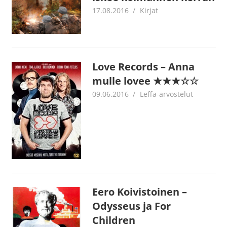
17.08.2016
Juha Kaunisto
Kirjat
Love Records – Anna
mulle lovee ★★★☆☆
09.06.2016
Jouni Hirn
Leffa-arvostelut
Eero Koivistoinen –
Odysseus ja For
Children