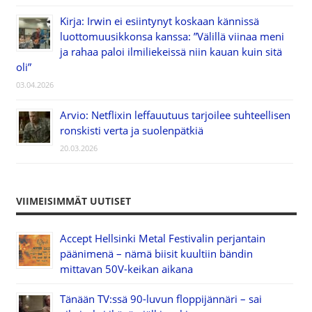
Kirja: Irwin ei esiintynyt koskaan kännissä
luottomuusikkonsa kanssa: ”Välillä viinaa meni
ja rahaa paloi ilmiliekeissä niin kauan kuin sitä
oli”
03.04.2026
Arvio: Netflixin leffauutuus tarjoilee suhteellisen
ronskisti verta ja suolenpätkiä
20.03.2026
VIIMEISIMMÄT UUTISET
Accept Hellsinki Metal Festivalin perjantain
päänimenä – nämä biisit kuultiin bändin
mittavan 50V-keikan aikana
Tänään TV:ssä 90-luvun floppijännäri – sai