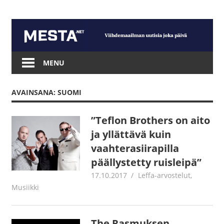
Skip
to
content
Mesta.net
MENU
AVAINSANA: SUOMI
”Teflon Brothers on aito
ja yllättävä kuin
vaahterasiirapilla
päällystetty ruisleipä”
17.10.2017
Juha Kaunisto
Leffa-arvostelut
,
Musiikki
The Rasmuksen