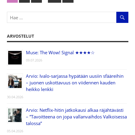
Artikkelien
Posts
selaus
ARVOSTELUT
Muse: The Wow! Signal ★★★★☆
09.07.2026
Arvio: Ivalo-sarjassa hypätään uusiin sfääreihin
– juonen uskottavuus on viidennen kauden
heikko lenkki
30.04.2026
Arvio: Netflix-hitin jatkokausi alkaa räjähtävästi
– ”Tavoitteena on jopa vallanvaihdos Valkoisessa
talossa”
05.04.2026