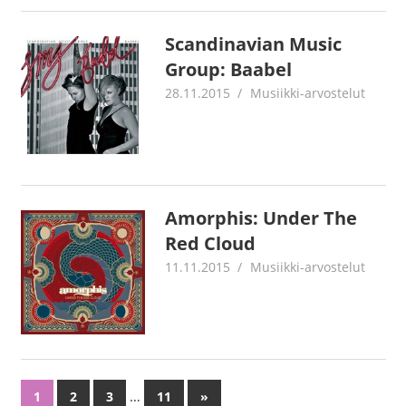
Scandinavian Music
Group: Baabel
28.11.2015
Jouni Hirn
Musiikki-arvostelut
Amorphis: Under The
Red Cloud
11.11.2015
Jouni Hirn
Musiikki-arvostelut
…
1
2
3
11
Next
»