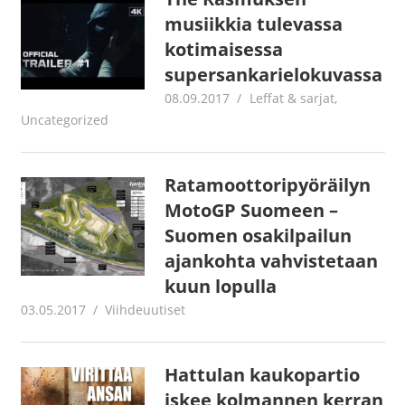
musiikkia tulevassa
kotimaisessa
supersankarielokuvassa
08.09.2017
Juha Kaunisto
Leffat & sarjat
,
Uncategorized
Ratamoottoripyöräilyn
MotoGP Suomeen –
Suomen osakilpailun
ajankohta vahvistetaan
kuun lopulla
03.05.2017
Juha Kaunisto
Viihdeuutiset
Hattulan kaukopartio
iskee kolmannen kerran