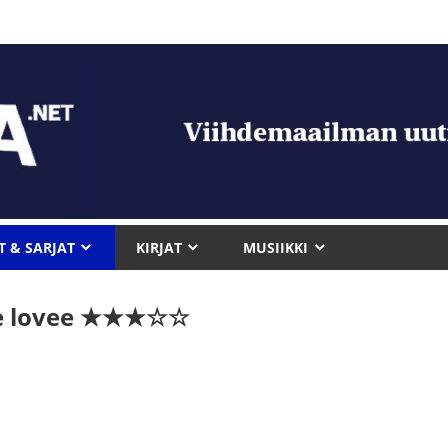
T & SARJAT
KIRJAT
MUSIIKKI
le lovee ★★★☆☆