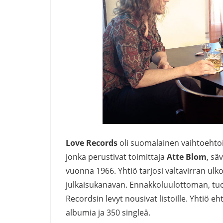
Love Records
oli suomalainen vaihtoehtois
jonka perustivat toimittaja
Atte Blom
, sä
vuonna 1966. Yhtiö tarjosi valtavirran ulkopu
julkaisukanavan. Ennakkoluulottoman, tuor
Recordsin levyt nousivat listoille. Yhtiö 
albumia ja 350 singleä.