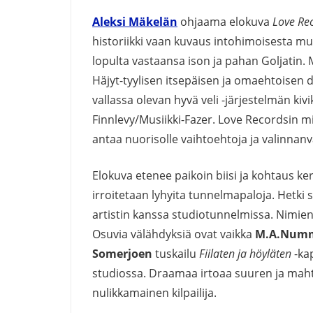
Aleksi Mäkelän
ohjaama elokuva
Love Re
historiikki vaan kuvaus intohimoisesta mu
lopulta vastaansa ison ja pahan Goljatin.
Häjyt-tyylisen itsepäisen ja omaehtoisen 
vallassa olevan hyvä veli -järjestelmän kiv
Finnlevy/Musiikki-Fazer. Love Recordsin 
antaa nuorisolle vaihtoehtoja ja valinnanv
Elokuva etenee paikoin biisi ja kohtaus ke
irroitetaan lyhyita tunnelmapaloja. Hetki 
artistin kanssa studiotunnelmissa. Nimi
Osuvia välähdyksiä ovat vaikka
M.A.Numm
Somerjoen
tuskailu
Fiilaten ja höyläten
-ka
studiossa. Draamaa irtoaa suuren ja maht
nulikkamainen kilpailija.