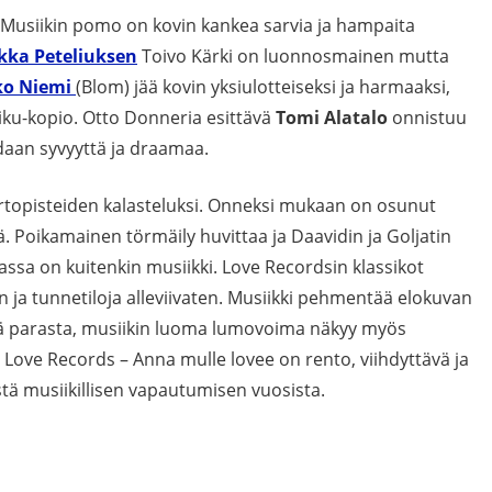
Musiikin pomo on kovin kankea sarvia ja hampaita
kka Peteliuksen
Toivo Kärki on luonnosmainen mutta
ko Niemi
(Blom) jää kovin yksiulotteiseksi ja harmaaksi,
Riku-kopio. Otto Donneria esittävä
Tomi Alatalo
onnistuu
aan syvyyttä ja draamaa.
 irtopisteiden kalasteluksi. Onneksi mukaan on osunut
ä. Poikamainen törmäily huvittaa ja Daavidin ja Goljatin
assa on kuitenkin musiikki. Love Recordsin klassikot
n ja tunnetiloja alleviivaten. Musiikki pehmentää elokuvan
kä parasta, musiikin luoma lumovoima näkyy myös
Love Records – Anna mulle lovee on rento, viihdyttävä ja
stä musiikillisen vapautumisen vuosista.