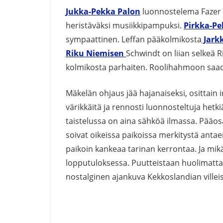
Jukka-Pekka Palon
luonnostelema Fazer 
heristäväksi musiikkipampuksi.
Pirkka-Pe
sympaattinen. Leffan pääkolmikosta
Jark
Riku Niemisen
Schwindt on liian selkeä 
kolmikosta parhaiten. Roolihahmoon saad
Mäkelän ohjaus jää hajanaiseksi, osittain
värikkäitä ja rennosti luonnosteltuja hetki
taistelussa on aina sähköä ilmassa. Pääos
soivat oikeissa paikoissa merkitystä antae
paikoin kankeaa tarinan kerrontaa. Ja mi
lopputuloksessa. Puutteistaan huolimatta 
nostalginen ajankuva Kekkoslandian villei