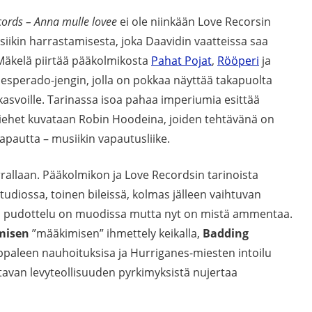
cords – Anna mulle lovee
ei ole niinkään Love Recorsin
siikin harrastamisesta, joka Daavidin vaatteissa saa
 Mäkelä piirtää pääkolmikosta
Pahat Pojat
,
Rööperi
ja
desperado-jengin, jolla on pokkaa näyttää takapuolta
ikasvoille. Tarinassa isoa pahaa imperiumia esittää
miehet kuvataan Robin Hoodeina, joiden tehtävänä on
apautta – musiikin vapautusliike.
rrallaan. Pääkolmikon ja Love Recordsin tarinoista
studiossa, toinen bileissä, kolmas jälleen vaihtuvan
en pudottelu on muodissa mutta nyt on mistä ammentaa.
isen
”määkimisen” ihmettely keikalla,
Badding
ppaleen nauhoituksisa ja Hurriganes-miesten intoilu
avan levyteollisuuden pyrkimyksistä nujertaa