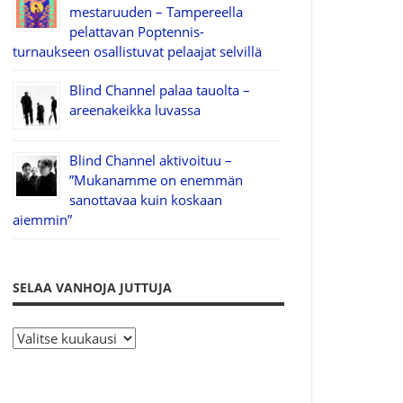
mestaruuden – Tampereella
pelattavan Poptennis-
turnaukseen osallistuvat pelaajat selvillä
Blind Channel palaa tauolta –
areenakeikka luvassa
Blind Channel aktivoituu –
”Mukanamme on enemmän
sanottavaa kuin koskaan
aiemmin”
SELAA VANHOJA JUTTUJA
S
e
l