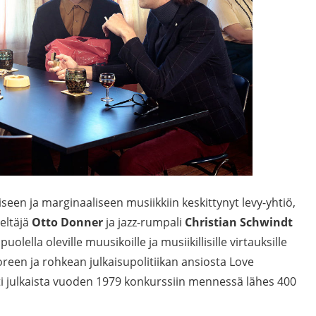
een ja marginaaliseen musiikkiin keskittynyt levy-yhtiö,
veltäjä
Otto Donner
ja jazz-rumpali
Christian Schwindt
olella oleville muusikoille ja musiikillisille virtauksille
een ja rohkean julkaisupolitiikan ansiosta Love
ehti julkaista vuoden 1979 konkurssiin mennessä lähes 400