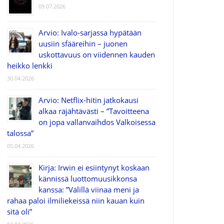
09.07.2026
Arvio: Ivalo-sarjassa hypätään
uusiin sfääreihin – juonen
uskottavuus on viidennen kauden
heikko lenkki
30.04.2026
Arvio: Netflix-hitin jatkokausi
alkaa räjähtävästi – ”Tavoitteena
on jopa vallanvaihdos Valkoisessa
talossa”
05.04.2026
Kirja: Irwin ei esiintynyt koskaan
kännissä luottomuusikkonsa
kanssa: ”Välillä viinaa meni ja
rahaa paloi ilmiliekeissä niin kauan kuin
sitä oli”