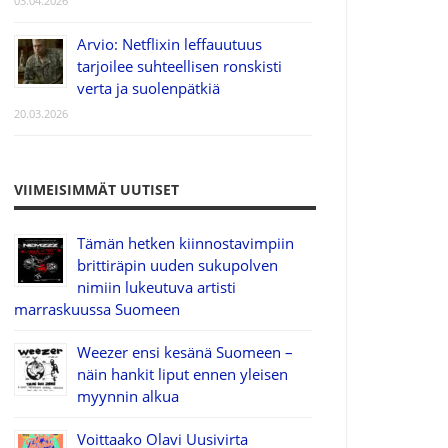
03.04.2026
Arvio: Netflixin leffauutuus
tarjoilee suhteellisen ronskisti
verta ja suolenpätkiä
20.03.2026
VIIMEISIMMÄT UUTISET
Tämän hetken kiinnostavimpiin
brittiräpin uuden sukupolven
nimiin lukeutuva artisti
marraskuussa Suomeen
Weezer ensi kesänä Suomeen –
näin hankit liput ennen yleisen
myynnin alkua
Voittaako Olavi Uusivirta