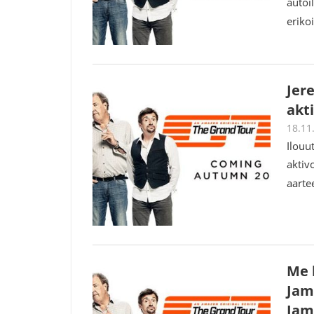
autoi
eriko
Jer
akti
18.11
Ilouu
aktiv
aarte
Me 
Jam
Jam