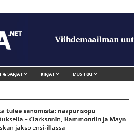
T & SARJAT
KIRJAT
MUSIIKKI
tä tulee sanomista: naapurisopu
tuksella – Clarksonin, Hammondin ja Mayn
skan jakso ensi-illassa