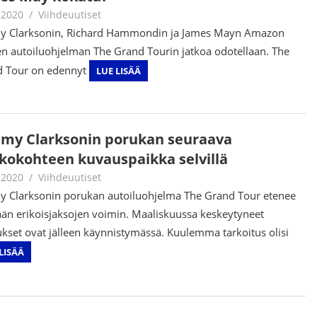
.2020
Juha Kaunisto
Viihdeuutiset
y Clarksonin, Richard Hammondin ja James Mayn Amazon
n autoiluohjelman The Grand Tourin jatkoa odotellaan. The
 Tour on edennyt
LUE LISÄÄ
emy Clarksonin porukan seuraava
kokohteen kuvauspaikka selvillä
.2020
Juha Kaunisto
Viihdeuutiset
y Clarksonin porukan autoiluohjelma The Grand Tour etenee
än erikoisjaksojen voimin. Maaliskuussa keskeytyneet
kset ovat jälleen käynnistymässä. Kuulemma tarkoitus olisi
LISÄÄ