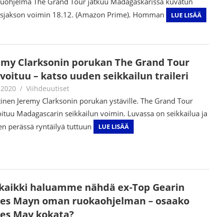
luohjelma The Grand Tour jatkuu Madagaskarissa kuvatun
isjakson voimin 18.12. (Amazon Prime). Homman
LUE LISÄÄ
emy Clarksonin porukan The Grand Tour
voituu – katso uuden seikkailun traileri
.2020
Juha Kaunisto
Viihdeuutiset
tinen Jeremy Clarksonin porukan ystäville. The Grand Tour
oituu Madagascarin seikkailun voimin. Luvassa on seikkailua ja
en perässä ryntäilyä tuttuun
LUE LISÄÄ
kaikki haluamme nähdä ex-Top Gearin
es Mayn oman ruokaohjelman – osaako
es May kokata?