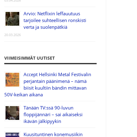
03.04.2026
Arvio: Netflixin leffauutuus
tarjoilee suhteellisen ronskisti
verta ja suolenpätkiä
20.03.2026
VIIMEISIMMÄT UUTISET
Accept Hellsinki Metal Festivalin
perjantain päänimenä – nämä
biisit kuultiin bändin mittavan
50V-keikan aikana
Tänään TV:ssä 90-luvun
floppijännäri – sai aikaiseksi
ikävän jälkipyykin
Kuusituntinen konemusiikin