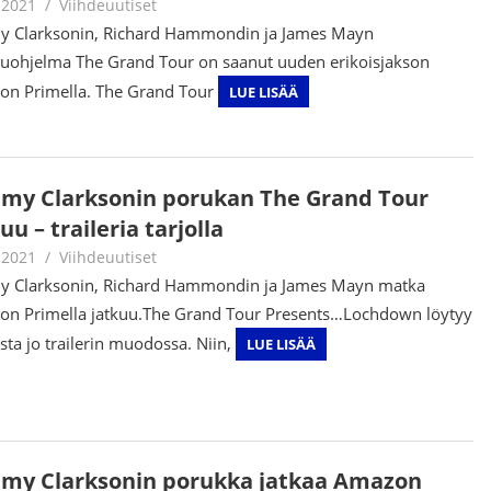
.2021
Juha Kaunisto
Viihdeuutiset
y Clarksonin, Richard Hammondin ja James Mayn
luohjelma The Grand Tour on saanut uuden erikoisjakson
n Primella. The Grand Tour
LUE LISÄÄ
emy Clarksonin porukan The Grand Tour
uu – traileria tarjolla
.2021
Juha Kaunisto
Viihdeuutiset
y Clarksonin, Richard Hammondin ja James Mayn matka
n Primella jatkuu.The Grand Tour Presents…Lochdown löytyy
sta jo trailerin muodossa. Niin,
LUE LISÄÄ
emy Clarksonin porukka jatkaa Amazon