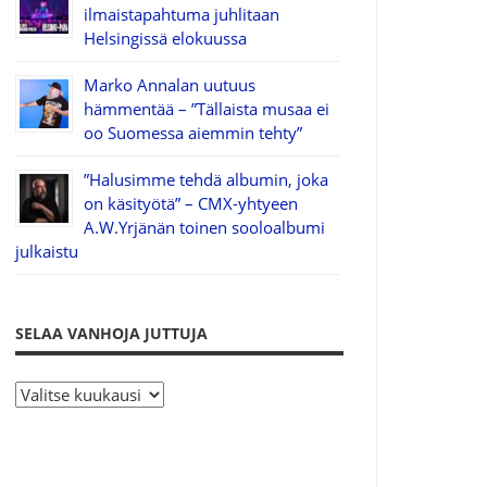
ilmaistapahtuma juhlitaan
Helsingissä elokuussa
Marko Annalan uutuus
hämmentää – ”Tällaista musaa ei
oo Suomessa aiemmin tehty”
”Halusimme tehdä albumin, joka
on käsityötä” – CMX-yhtyeen
A.W.Yrjänän toinen sooloalbumi
julkaistu
SELAA VANHOJA JUTTUJA
S
e
l
a