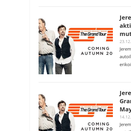
Jer
akt
mut
23.12
Jerem
autoi
eriko
Jer
Gran
May
14.12
Jerem