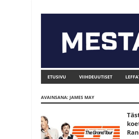
Skip
to
content
Mesta.net
Mesta.net
ETUSIVU
VIIHDEUUTISET
LEFFA
AVAINSANA: JAMES MAY
Täs
koe
Ran