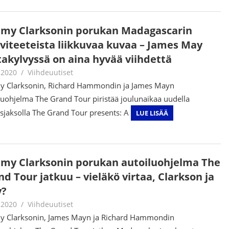
emy Clarksonin porukan Madagascarin
iviteeteista liikkuvaa kuvaa – James May
akylvyssä on aina hyvää viihdettä
.2020
Juha Kaunisto
Viihdeuutiset
y Clarksonin, Richard Hammondin ja James Mayn
luohjelma The Grand Tour piristää joulunaikaa uudella
isjaksolla The Grand Tour presents: A
LUE LISÄÄ
emy Clarksonin porukan autoiluohjelma The
d Tour jatkuu – vieläkö virtaa, Clarkson ja
?
.2020
Juha Kaunisto
Viihdeuutiset
y Clarksonin, James Mayn ja Richard Hammondin