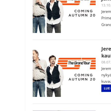
13.10
Jerem
Prime
Grand
Jer
kau
08.07
Jerem
nykyä
kuvau
LUE 