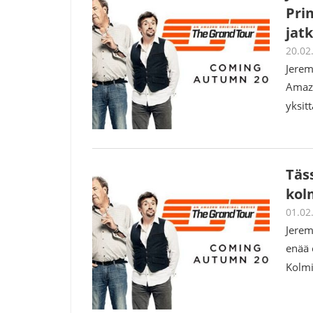
Pri
jat
20.02
Jerem
Amazo
yksit
Täs
kol
01.02
Jerem
enää 
Kolm