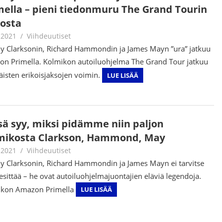
mella – pieni tiedonmuru The Grand Tourin
kosta
.2021
Juha Kaunisto
Viihdeuutiset
y Clarksonin, Richard Hammondin ja James Mayn ”ura” jatkuu
n Primella. Kolmikon autoiluohjelma The Grand Tour jatkuu
täisten erikoisjaksojen voimin.
LUE LISÄÄ
sä syy, miksi pidämme niin paljon
mikosta Clarkson, Hammond, May
.2021
Juha Kaunisto
Viihdeuutiset
y Clarksonin, Richard Hammondin ja James Mayn ei tarvitse
esittää – he ovat autoiluohjelmajuontajien eläviä legendoja.
ikon Amazon Primella
LUE LISÄÄ