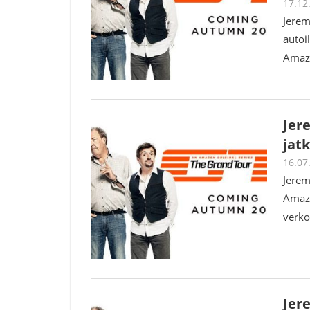
17.12
Jerem
autoi
Amazo
Jer
jatk
16.07
Jerem
Amazo
verko
Jer