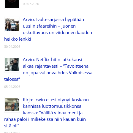
09.07.2026
Arvio: Ivalo-sarjassa hypätään
uusiin sfääreihin – juonen
uskottavuus on viidennen kauden
heikko lenkki
30.04.2026
Arvio: Netflix-hitin jatkokausi
alkaa räjähtävästi – ”Tavoitteena
on jopa vallanvaihdos Valkoisessa
talossa”
05.04.2026
Kirja: Irwin ei esiintynyt koskaan
kännissä luottomuusikkonsa
kanssa: ”Välillä viinaa meni ja
rahaa paloi ilmiliekeissä niin kauan kuin
sitä oli”