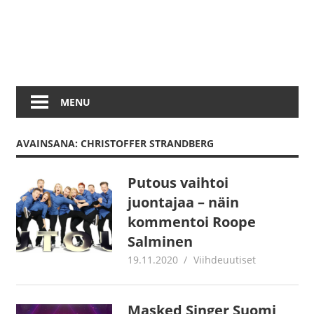
MENU
AVAINSANA: CHRISTOFFER STRANDBERG
Putous vaihtoi
juontajaa – näin
kommentoi Roope
Salminen
19.11.2020
Juha Kaunisto
Viihdeuutiset
Masked Singer Suomi