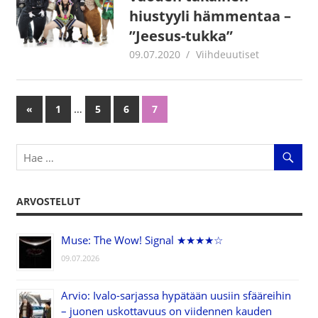
hiustyyli hämmentaa –
”Jeesus-tukka”
09.07.2020
Juha Kaunisto
Viihdeuutiset
…
«
Previous
1
5
6
7
Artikkelien
Posts
selaus
ARVOSTELUT
Muse: The Wow! Signal ★★★★☆
09.07.2026
Arvio: Ivalo-sarjassa hypätään uusiin sfääreihin
– juonen uskottavuus on viidennen kauden