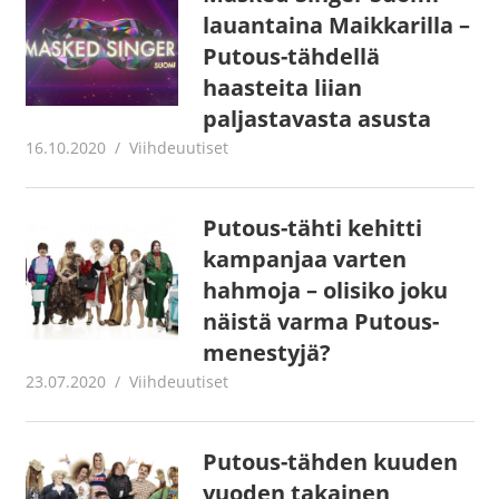
lauantaina Maikkarilla –
Putous-tähdellä
haasteita liian
paljastavasta asusta
16.10.2020
Juha Kaunisto
Viihdeuutiset
Putous-tähti kehitti
kampanjaa varten
hahmoja – olisiko joku
näistä varma Putous-
menestyjä?
23.07.2020
Juha Kaunisto
Viihdeuutiset
Putous-tähden kuuden
vuoden takainen