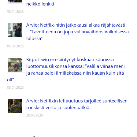
heikko lenkki
30.04.2026
Arvio: Netflix-hitin jatkokausi alkaa räjähtävästi
– ”Tavoitteena on jopa vallanvaihdos Valkoisessa
talossa”
05.04.2026
Kirja: Irwin ei esiintynyt koskaan kännissä
luottomuusikkonsa kanssa: ”Välillä viinaa meni
ja rahaa paloi ilmiliekeissä niin kauan kuin sitä
oli”
03.04.2026
Arvio: Netflixin leffauutuus tarjoilee suhteellisen
ronskisti verta ja suolenpätkiä
20.03.2026