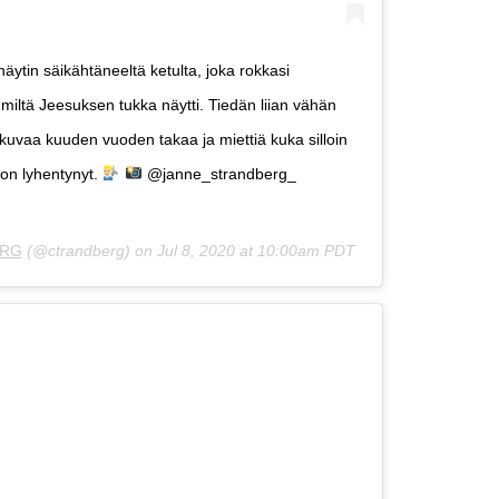
ytin säikähtäneeltä ketulta, joka rokkasi
 miltä Jeesuksen tukka näytti. Tiedän liian vähän
kuvaa kuuden vuoden takaa ja miettiä kuka silloin
 on lyhentynyt.
@janne_strandberg_
ERG
(@ctrandberg) on
Jul 8, 2020 at 10:00am PDT