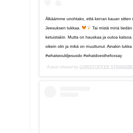
Älkäämme unohtako, että kerran kauan sitten nä
Jeesuksen tukkaa.
Tai mistä minä tiedän
ketuistakin. Mutta on hauskaa ja outoa katsoa 
oikein olin ja mikä on muuttunut. Ainakin tukka
#whatwouldjesusdo #whatdoesthefoxsay
A post shared by
CHRISTOFFER STRANDB