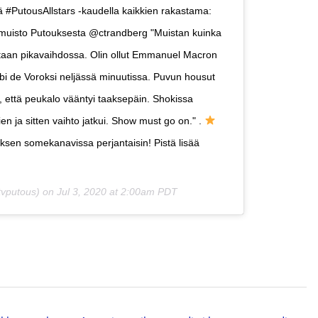
ä #PutousAllstars -kaudella kaikkien rakastama:
 muisto Putouksesta @ctrandberg "Muistan kuinka
oiltaan pikavaihdossa. Olin ollut Emmanuel Macron
rbi de Voroksi neljässä minuutissa. Puvun housut
a, että peukalo vääntyi taaksepäin. Shokissa
ien ja sitten vaihto jatkui. Show must go on." .
ouksen somekanavissa perjantaisin! Pistä lisää
vputous) on
Jul 3, 2020 at 2:00am PDT