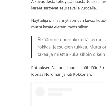
Alkuvuodesta tehdyssä haastattelussa luvas
kiireet siirtyivät seuraavalle vuodelle.
Näyttelijä on lisännyt someen kuvaa kuude
mutta kesää elettiin myös silloin.
Älkäämme unohtako, että kerran kau
rokkasi Jeesuksen tukkaa. Mutta 
takaa ja miettiä kuka silloin oikei
Putouksen Allstars -kaudella nähdään Stra
Joonas Nordman ja Kiti Kokkonen.