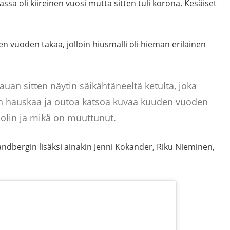
sa oli kiireinen vuosi mutta sitten tuli korona. Kesäiset
n vuoden takaa, jolloin hiusmalli oli hieman erilainen
an sitten näytin säikähtäneeltä ketulta, joka
on hauskaa ja outoa katsoa kuvaa kuuden vuoden
n olin ja mikä on muuttunut.
ndbergin lisäksi ainakin Jenni Kokander, Riku Nieminen,