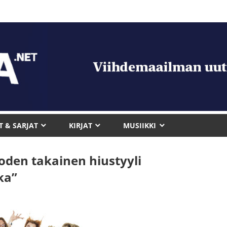
T & SARJAT
KIRJAT
MUSIIKKI
den takainen hiustyyli
ka”