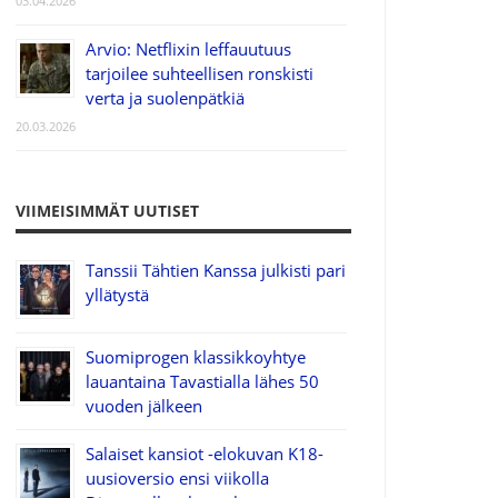
03.04.2026
Arvio: Netflixin leffauutuus
tarjoilee suhteellisen ronskisti
verta ja suolenpätkiä
20.03.2026
VIIMEISIMMÄT UUTISET
Tanssii Tähtien Kanssa julkisti pari
yllätystä
Suomiprogen klassikkoyhtye
lauantaina Tavastialla lähes 50
vuoden jälkeen
Salaiset kansiot -elokuvan K18-
uusioversio ensi viikolla