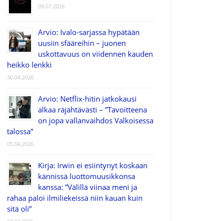
09.07.2026
Arvio: Ivalo-sarjassa hypätään
uusiin sfääreihin – juonen
uskottavuus on viidennen kauden
heikko lenkki
30.04.2026
Arvio: Netflix-hitin jatkokausi
alkaa räjähtävästi – ”Tavoitteena
on jopa vallanvaihdos Valkoisessa
talossa”
05.04.2026
Kirja: Irwin ei esiintynyt koskaan
kännissä luottomuusikkonsa
kanssa: ”Välillä viinaa meni ja
rahaa paloi ilmiliekeissä niin kauan kuin
sitä oli”