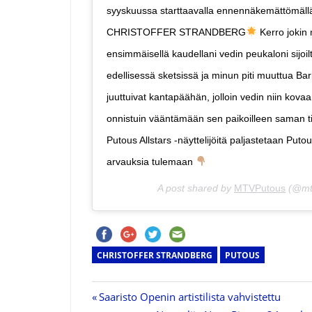
syyskuussa starttaavalla ennennäkemättömäll
CHRISTOFFER STRANDBERG
Kerro jokin
ensimmäisellä kaudellani vedin peukaloni sij
edellisessä sketsissä ja minun piti muuttua Ba
juuttuivat kantapäähän, jolloin vedin niin kova
onnistuin vääntämään sen paikoilleen saman t
Putous Allstars -näyttelijöitä paljastetaan Put
arvauksia tulemaan
A post shared by
MTVPutous
(@mt
CHRISTOFFER STRANDBERG
PUTOUS
Previous
Saaristo Openin artistilista vahvistettu