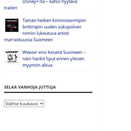
Disney+:lla – katso hyytävä
traileri
Tämän hetken kiinnostavimpiin
brittiräpin uuden sukupolven
nimiin lukeutuva artisti
marraskuussa Suomeen
Weezer ensi kesänä Suomeen –
näin hankit liput ennen yleisen
myynnin alkua
SELAA VANHOJA JUTTUJA
S
e
l
a