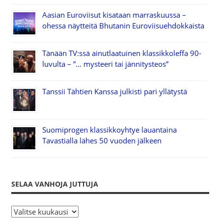
Aasian Euroviisut kisataan marraskuussa –
ohessa näytteitä Bhutanin Euroviisuehdokkaista
Tänään TV:ssä ainutlaatuinen klassikkoleffa 90-
luvulta – ”… mysteeri tai jännitysteos”
Tanssii Tähtien Kanssa julkisti pari yllätystä
Suomiprogen klassikkoyhtye lauantaina
Tavastialla lähes 50 vuoden jälkeen
SELAA VANHOJA JUTTUJA
S