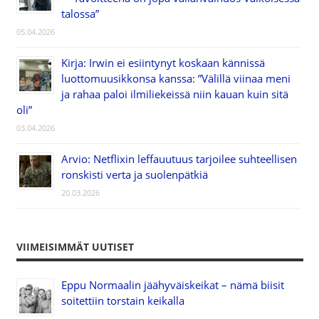
talossa”
05.04.2026
Kirja: Irwin ei esiintynyt koskaan kännissä
luottomuusikkonsa kanssa: ”Välillä viinaa meni
ja rahaa paloi ilmiliekeissä niin kauan kuin sitä
oli”
03.04.2026
Arvio: Netflixin leffauutuus tarjoilee suhteellisen
ronskisti verta ja suolenpätkiä
20.03.2026
VIIMEISIMMÄT UUTISET
Eppu Normaalin jäähyväiskeikat – nämä biisit
soitettiin torstain keikalla