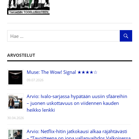
ARVOSTELUT
Muse: The Wow! Signal ★★★★☆
09.07.2026
Arvio: Ivalo-sarjassa hypätään uusiin sfääreihin
– juonen uskottavuus on viidennen kauden
heikko lenkki
30.04.2026
Arvio: Netflix-hitin jatkokausi alkaa räjähtävästi
– ”Tavoitteena on jopa vallanvaihdos Valkoisessa