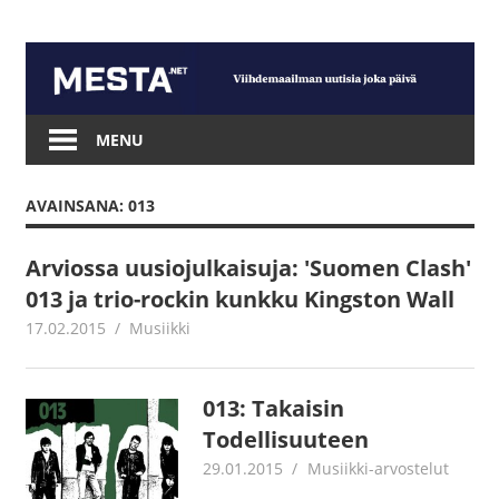
Skip
to
content
Mesta.net
MENU
AVAINSANA: 013
Arviossa uusiojulkaisuja: 'Suomen Clash'
013 ja trio-rockin kunkku Kingston Wall
17.02.2015
mestanet
Musiikki
013: Takaisin
Todellisuuteen
29.01.2015
Jouni Hirn
Musiikki-arvostelut