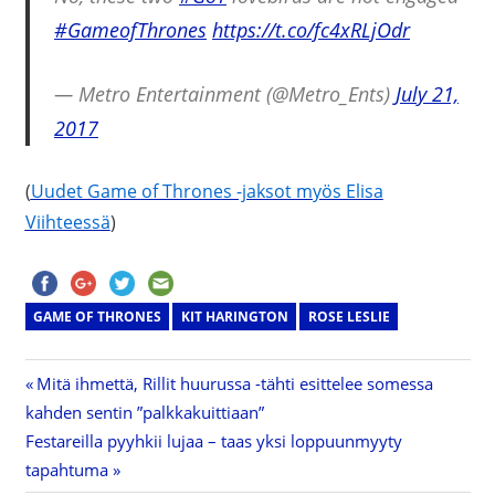
#GameofThrones
https://t.co/fc4xRLjOdr
— Metro Entertainment (@Metro_Ents)
July 21,
2017
(
Uudet Game of Thrones -jaksot myös Elisa
Viihteessä
)
GAME OF THRONES
KIT HARINGTON
ROSE LESLIE
Previous
Mitä ihmettä, Rillit huurussa -tähti esittelee somessa
Artikkelien
kahden sentin ”palkkakuittiaan”
Post:
Next
Festareilla pyyhkii lujaa – taas yksi loppuunmyyty
selaus
Post:
tapahtuma