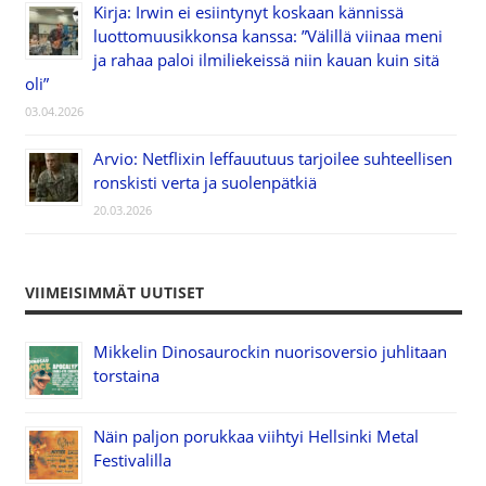
Kirja: Irwin ei esiintynyt koskaan kännissä
luottomuusikkonsa kanssa: ”Välillä viinaa meni
ja rahaa paloi ilmiliekeissä niin kauan kuin sitä
oli”
03.04.2026
Arvio: Netflixin leffauutuus tarjoilee suhteellisen
ronskisti verta ja suolenpätkiä
20.03.2026
VIIMEISIMMÄT UUTISET
Mikkelin Dinosaurockin nuorisoversio juhlitaan
torstaina
Näin paljon porukkaa viihtyi Hellsinki Metal
Festivalilla