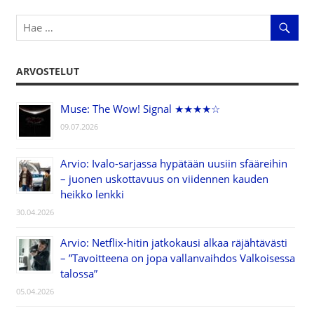
ARVOSTELUT
Muse: The Wow! Signal ★★★★☆
09.07.2026
Arvio: Ivalo-sarjassa hypätään uusiin sfääreihin
– juonen uskottavuus on viidennen kauden
heikko lenkki
30.04.2026
Arvio: Netflix-hitin jatkokausi alkaa räjähtävästi
– ”Tavoitteena on jopa vallanvaihdos Valkoisessa
talossa”
05.04.2026