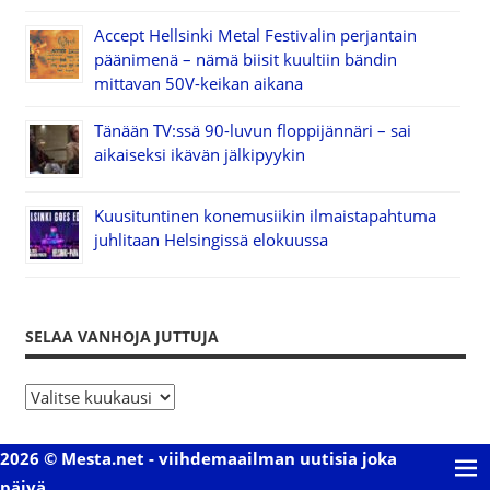
Accept Hellsinki Metal Festivalin perjantain
päänimenä – nämä biisit kuultiin bändin
mittavan 50V-keikan aikana
Tänään TV:ssä 90-luvun floppijännäri – sai
aikaiseksi ikävän jälkipyykin
Kuusituntinen konemusiikin ilmaistapahtuma
juhlitaan Helsingissä elokuussa
SELAA VANHOJA JUTTUJA
S
e
l
2026 © Mesta.net - viihdemaailman uutisia joka
a
päivä