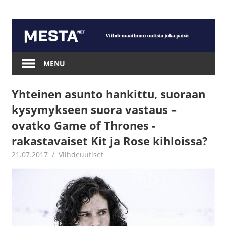
Skip
to
content
Mesta.net
MENU
Yhteinen asunto hankittu, suoraan
kysymykseen suora vastaus –
ovatko Game of Thrones -
rakastavaiset Kit ja Rose kihloissa?
21.07.2017
Juha Kaunisto
Viihdeuutiset