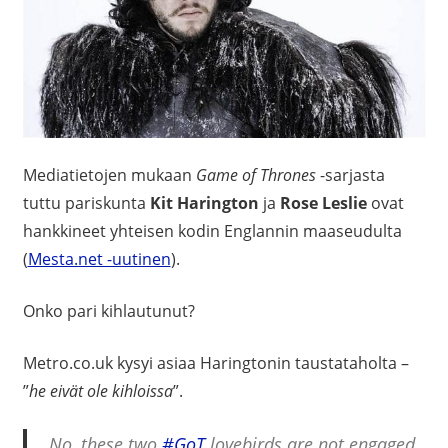
Mediatietojen mukaan
Game of Thrones
-sarjasta
tuttu pariskunta
Kit Harington
ja
Rose Leslie
ovat
hankkineet yhteisen kodin Englannin maaseudulta
(
Mesta.net -uutinen
).
Onko pari kihlautunut?
Metro.co.uk kysyi asiaa Haringtonin taustataholta –
”
he eivät ole kihloissa
”.
No, these two
#GoT
lovebirds are not engaged