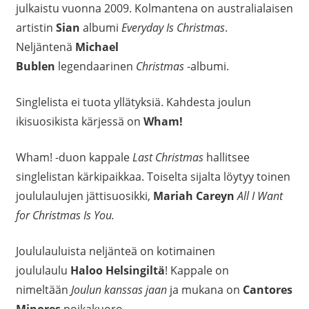
julkaistu vuonna 2009. Kolmantena on australialaisen
artistin
Sian
albumi
Everyday Is Christmas
.
Neljäntenä
Michael
Bublen
legendaarinen
Christmas
-albumi.
Singlelista ei tuota yllätyksiä. Kahdesta joulun
ikisuosikista kärjessä on
Wham!
Wham! -duon kappale
Last Christmas
hallitsee
singlelistan kärkipaikkaa. Toiselta sijalta löytyy toinen
joululaulujen jättisuosikki,
Mariah Careyn
All I Want
for Christmas Is You.
Joululauluista
neljänteä on kotimainen
joululaulu
Haloo Helsingiltä
! Kappale on
nimeltään
Joulun kanssas jaan
ja mukana on
Cantores