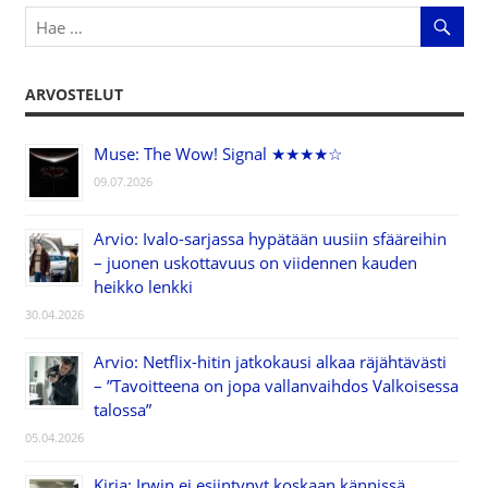
ARVOSTELUT
Muse: The Wow! Signal ★★★★☆
09.07.2026
Arvio: Ivalo-sarjassa hypätään uusiin sfääreihin
– juonen uskottavuus on viidennen kauden
heikko lenkki
30.04.2026
Arvio: Netflix-hitin jatkokausi alkaa räjähtävästi
– ”Tavoitteena on jopa vallanvaihdos Valkoisessa
talossa”
05.04.2026
Kirja: Irwin ei esiintynyt koskaan kännissä