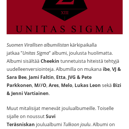
Suomen Virallisen albumilistan
kärkipaikalla
jatkaa ”
Unitas Sigma
” albumi, joulusta huolimatta.
Albumi sisältää
Cheekin
tunnetuista hiteistä tehtyjä
uudelleenversiointeja. Albumilla on mukana
ibe
,
VJ &
Sara Bee
,
Jami Faltin
,
Etta
,
JVG & Pete
Parkkonen
,
M//O
,
Ares
,
Melo
,
Lukas Leon
sekä
Bizi
& Jenni Vartiainen
.
Muut mitalisijat menevät joulualbumeille. Toiselle
sijalle on noussut
Suvi
Teräsniskan
joulualbumi
Tulkoon joulu
. Albumi on