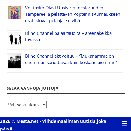
Voittaako Olavi Uusivirta mestaruuden –
Tampereella pelattavan Poptennis-turnaukseen
osallistuvat pelaajat selvillä
Blind Channel palaa tauolta – areenakeikka
luvassa
Blind Channel aktivoituu – ”Mukanamme on
enemmän sanottavaa kuin koskaan aiemmin”
SELAA VANHOJA JUTTUJA
S
e
l
2026 © Mesta.net - viihdemaailman uutisia joka
a
päivä