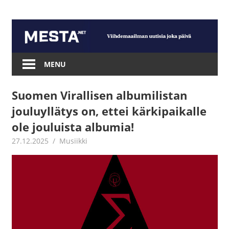
Skip
to
content
Mesta.net
MENU
Suomen Virallisen albumilistan
jouluyllätys on, ettei kärkipaikalle
ole jouluista albumia!
27.12.2025
Juha Kaunisto
Musiikki