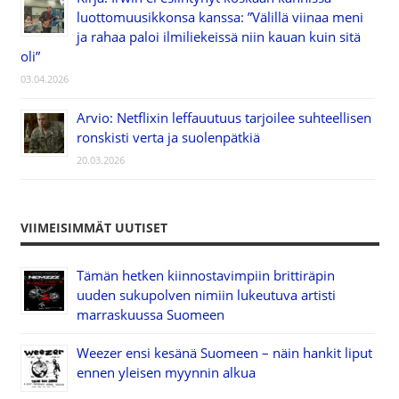
luottomuusikkonsa kanssa: ”Välillä viinaa meni
ja rahaa paloi ilmiliekeissä niin kauan kuin sitä
oli”
03.04.2026
Arvio: Netflixin leffauutuus tarjoilee suhteellisen
ronskisti verta ja suolenpätkiä
20.03.2026
VIIMEISIMMÄT UUTISET
Tämän hetken kiinnostavimpiin brittiräpin
uuden sukupolven nimiin lukeutuva artisti
marraskuussa Suomeen
Weezer ensi kesänä Suomeen – näin hankit liput
ennen yleisen myynnin alkua