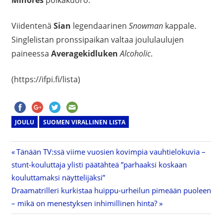
Minores
poikakuoro.
Viidentenä
Sian
legendaarinen
Snowman
kappale.
Singlelistan pronssipaikan valtaa joululaulujen
paineessa
Averagekidluken
Alcoholic
.
(https://ifpi.fi/lista)
JOULU
SUOMEN VIRALLINEN LISTA
Previous
Tänään TV:ssä viime vuosien kovimpia vauhtielokuvia –
Artikkelien
stunt-kouluttaja ylisti päätähteä ”parhaaksi koskaan
Post:
kouluttamaksi näyttelijäksi”
selaus
Next
Draamatrilleri kurkistaa huippu-urheilun pimeään puoleen
Post:
– mikä on menestyksen inhimillinen hinta?