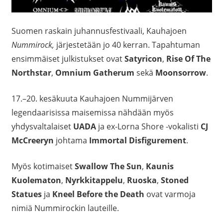
Suomen raskain juhannusfestivaali, Kauhajoen
Nummirock,
järjestetään jo 40 kerran. Tapahtuman
ensimmäiset julkistukset ovat
Satyricon
,
Rise Of The
Northstar
,
Omnium Gatherum
sekä
Moonsorrow
.
17.–20. kesäkuuta Kauhajoen Nummijärven
legendaarisissa maisemissa nähdään myös
yhdysvaltalaiset
UADA
ja ex-Lorna Shore -vokalisti
CJ
McCreeryn
johtama
Immortal Disfigurement
.
Myös kotimaiset
Swallow The Sun
,
Kaunis
Kuolematon
,
Nyrkkitappelu
,
Ruoska
,
Stoned
Statues
ja
Kneel Before the Death
ovat varmoja
nimiä Nummirockin lauteille.