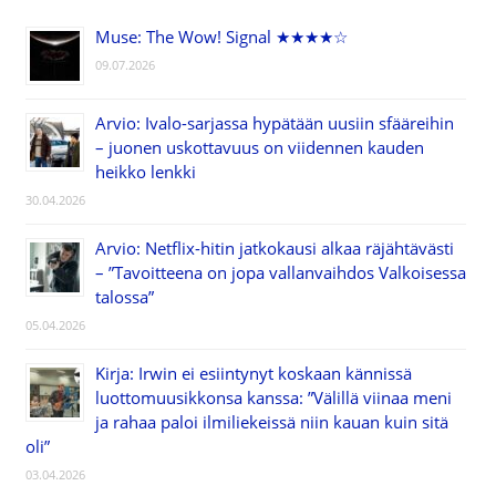
Muse: The Wow! Signal ★★★★☆
09.07.2026
Arvio: Ivalo-sarjassa hypätään uusiin sfääreihin
– juonen uskottavuus on viidennen kauden
heikko lenkki
30.04.2026
Arvio: Netflix-hitin jatkokausi alkaa räjähtävästi
– ”Tavoitteena on jopa vallanvaihdos Valkoisessa
talossa”
05.04.2026
Kirja: Irwin ei esiintynyt koskaan kännissä
luottomuusikkonsa kanssa: ”Välillä viinaa meni
ja rahaa paloi ilmiliekeissä niin kauan kuin sitä
oli”
03.04.2026