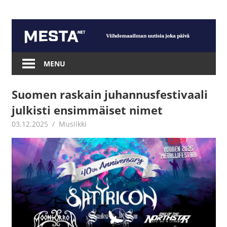
Skip
to
content
Mesta.net
MENU
Suomen raskain juhannusfestivaali
julkisti ensimmäiset nimet
03.12.2025
Juha Kaunisto
Musiikki