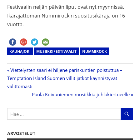
Festivaalin neljän päivän liput ovat nyt myynnissä.
Ikärajattoman Nummirockin suositusikäraja on 16
vuotta.
KAUHAJOKI
MUSIIKKIFESTIVAALIT
NUMMIROCK
Previous
Viettelysten saari ei hiljene pariskuntien poistuttua –
Artikkelien
Temptation Island Suomen villit jatkot käynnistyvät
Post:
välittömästi
selaus
Next
Paula Koivuniemen musiikkia juhlakiertueelle
Post:
ARVOSTELUT