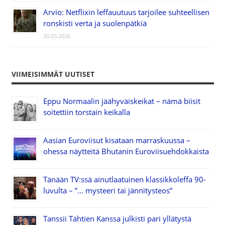
Arvio: Netflixin leffauutuus tarjoilee suhteellisen
ronskisti verta ja suolenpätkiä
20.03.2026
VIIMEISIMMÄT UUTISET
Eppu Normaalin jäähyväiskeikat – nämä biisit
soitettiin torstain keikalla
Aasian Euroviisut kisataan marraskuussa –
ohessa näytteitä Bhutanin Euroviisuehdokkaista
Tänään TV:ssä ainutlaatuinen klassikkoleffa 90-
luvulta – ”… mysteeri tai jännitysteos”
Tanssii Tähtien Kanssa julkisti pari yllätystä