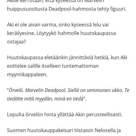
Akille kerrotaan, että kyseessä on Marvelin
huippusuositusta Deadpool-hahmosta tehty figuuri.
Aki ei ole aivan varma, onko kyseessä lelu vai
keräilyesine. Löytyykö hahmolle huutokaupassa
ostajaa?
Huutokaupassa eletäänkin jännittäviä hetkiä, kun Aki
esittelee salille itselleen tuntemattoman
myyntikappaleen.
”
Örvelö. Marvelin Deadpool. Siellä on semmonen ukko. Te
tiedätte mitä myydän, minä en tied
ä”.
Lopulta örvelön hinta yllättää Akin perusteellisesti.
Suomen huutokauppakeisari tiistaisin Nelosella ja