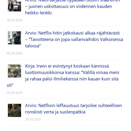
– juonen uskottavuus on viidennen kauden
heikko lenkki
30.04.2026
Arvio: Netflix-hitin jatkokausi alkaa räjähtävästi
– ”Tavoitteena on jopa vallanvaihdos Valkoisessa
talossa”
05.04.2026
Kirja: Irwin ei esiintynyt koskaan kännissä
luottomuusikkonsa kanssa: ”Välillä viinaa meni
ja rahaa paloi ilmiliekeissä niin kauan kuin sitä
oli”
03.04.2026
Arvio: Netflixin leffauutuus tarjoilee suhteellisen
ronskisti verta ja suolenpätkiä
20.03.2026