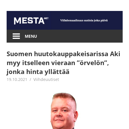
Skip
to
content
Mesta.net
MENU
Suomen huutokauppakeisarissa Aki
myy itselleen vieraan ”örvelön”,
jonka hinta yllättää
19.10.2021
Juha Kaunisto
Viihdeuutiset