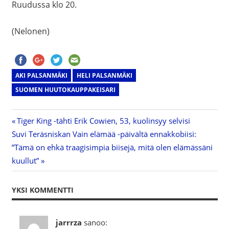
Ruudussa klo 20.
(Nelonen)
AKI PALSANMÄKI
HELI PALSANMÄKI
SUOMEN HUUTOKAUPPAKEISARI
Previous
Tiger King -tähti Erik Cowien, 53, kuolinsyy selvisi
Artikkelien
Next
Suvi Teräsniskan Vain elämää -päivältä ennakkobiisi:
Post:
Post:
”Tämä on ehkä traagisimpia biisejä, mitä olen elämässäni
selaus
kuullut”
YKSI KOMMENTTI
jarrrza
sanoo: