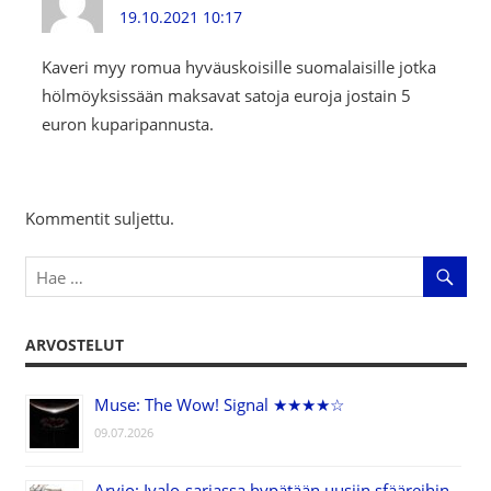
19.10.2021 10:17
Kaveri myy romua hyväuskoisille suomalaisille jotka
hölmöyksissään maksavat satoja euroja jostain 5
euron kuparipannusta.
Kommentit suljettu.
ARVOSTELUT
Muse: The Wow! Signal ★★★★☆
09.07.2026
Arvio: Ivalo-sarjassa hypätään uusiin sfääreihin