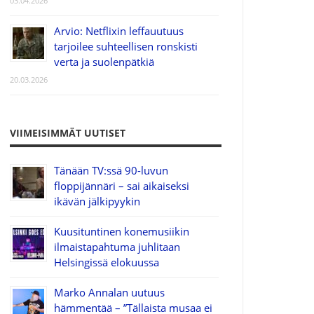
03.04.2026
Arvio: Netflixin leffauutuus
tarjoilee suhteellisen ronskisti
verta ja suolenpätkiä
20.03.2026
VIIMEISIMMÄT UUTISET
Tänään TV:ssä 90-luvun
floppijännäri – sai aikaiseksi
ikävän jälkipyykin
Kuusituntinen konemusiikin
ilmaistapahtuma juhlitaan
Helsingissä elokuussa
Marko Annalan uutuus
hämmentää – ”Tällaista musaa ei