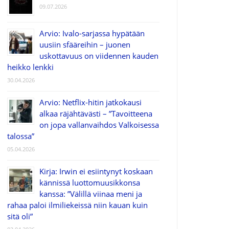
09.07.2026
Arvio: Ivalo-sarjassa hypätään
uusiin sfääreihin – juonen
uskottavuus on viidennen kauden
heikko lenkki
30.04.2026
Arvio: Netflix-hitin jatkokausi
alkaa räjähtävästi – ”Tavoitteena
on jopa vallanvaihdos Valkoisessa
talossa”
05.04.2026
Kirja: Irwin ei esiintynyt koskaan
kännissä luottomuusikkonsa
kanssa: ”Välillä viinaa meni ja
rahaa paloi ilmiliekeissä niin kauan kuin
sitä oli”