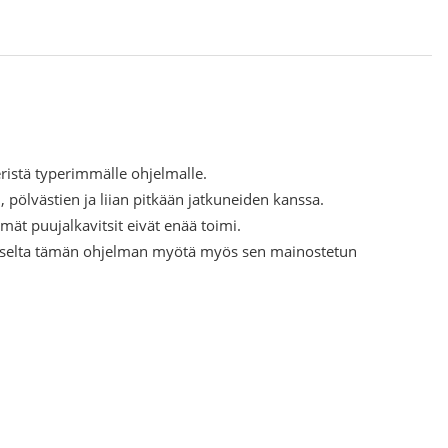
istä typerimmälle ohjelmalle.
 pölvästien ja liian pitkään jatkuneiden kanssa.
mät puujalkavitsit eivät enää toimi.
selta tämän ohjelman myötä myös sen mainostetun