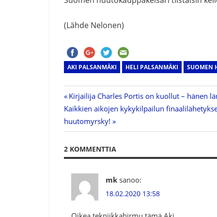
Suomen huutokauppakeisari tiistaisin kell
(Lähde Nelonen)
AKI PALSANMÄKI
HELI PALSANMÄKI
SUOMEN 
Previous
Kirjailija Charles Portis on kuollut – hänen 
Artikkelien
Next
Kaikkien aikojen kykykilpailun finaalilähetyks
Post:
Post:
huutomyrsky!
selaus
2 KOMMENTTIA
mk
sanoo:
18.02.2020 13:58
Oikea tekniikkahirmu tämä Aki