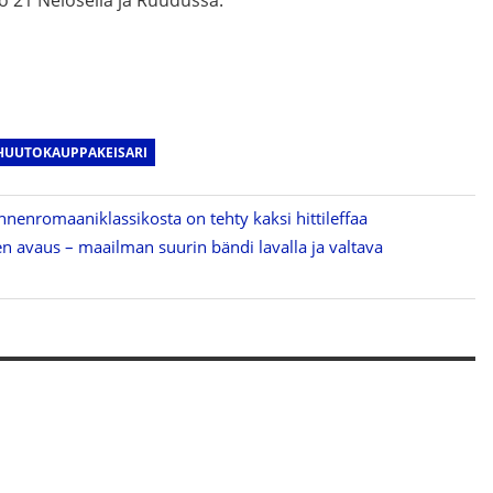
o 21 Nelosella ja Ruudussa.
HUUTOKAUPPAKEISARI
lännenromaaniklassikosta on tehty kaksi hittileffaa
en avaus – maailman suurin bändi lavalla ja valtava