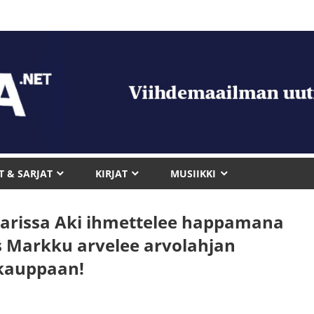
T & SARJAT
KIRJAT
MUSIIKKI
rissa Aki ihmettelee happamana
s Markku arvelee arvolahjan
kauppaan!