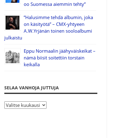
oo Suomessa aiemmin tehty”
”Halusimme tehdä albumin, joka
on käsityötä” – CMX-yhtyeen
A.W.Yrjänän toinen sooloalbumi
julkaistu
Eppu Normaalin jäähyväiskeikat –
nämä biisit soitettiin torstain
keikalla
SELAA VANHOJA JUTTUJA
S
e
l
a
a