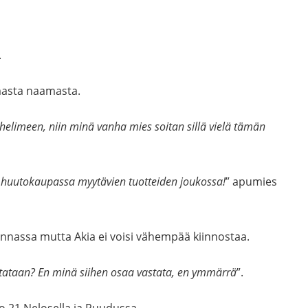
.
amasta naamasta.
uhelimeen, niin minä vanha mies soitan sillä vielä tämän
in huutokaupassa myytävien tuotteiden joukossa!
” apumies
linnassa mutta Akia ei voisi vähempää kiinnostaa.
stataan? En minä siihen osaa vastata, en ymmärrä
”.