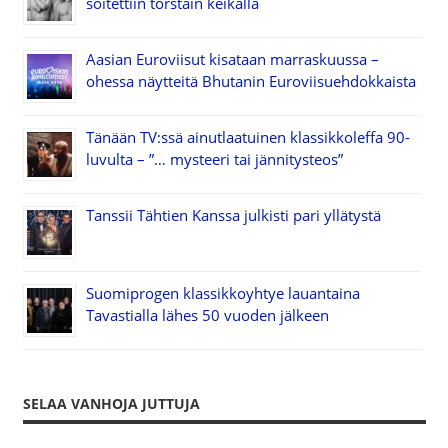
soitettiin torstain keikalla
Aasian Euroviisut kisataan marraskuussa –
ohessa näytteitä Bhutanin Euroviisuehdokkaista
Tänään TV:ssä ainutlaatuinen klassikkoleffa 90-
luvulta – ”… mysteeri tai jännitysteos”
Tanssii Tähtien Kanssa julkisti pari yllätystä
Suomiprogen klassikkoyhtye lauantaina
Tavastialla lähes 50 vuoden jälkeen
SELAA VANHOJA JUTTUJA