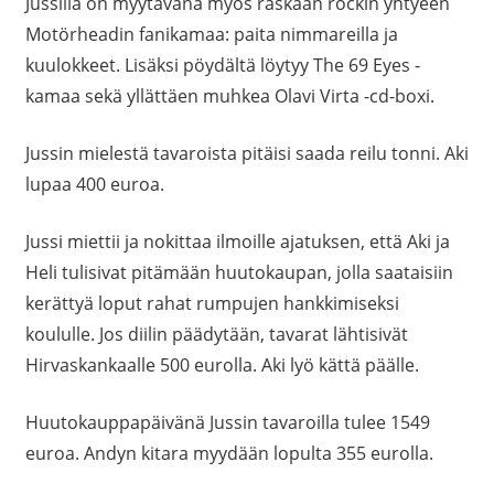
Jussilla on myytävänä myös raskaan rockin yhtyeen
Motörheadin fanikamaa: paita nimmareilla ja
kuulokkeet. Lisäksi pöydältä löytyy The 69 Eyes -
kamaa sekä yllättäen muhkea Olavi Virta -cd-boxi.
Jussin mielestä tavaroista pitäisi saada reilu tonni. Aki
lupaa 400 euroa.
Jussi miettii ja nokittaa ilmoille ajatuksen, että Aki ja
Heli tulisivat pitämään huutokaupan, jolla saataisiin
kerättyä loput rahat rumpujen hankkimiseksi
koululle. Jos diilin päädytään, tavarat lähtisivät
Hirvaskankaalle 500 eurolla. Aki lyö kättä päälle.
Huutokauppapäivänä Jussin tavaroilla tulee 1549
euroa. Andyn kitara myydään lopulta 355 eurolla.