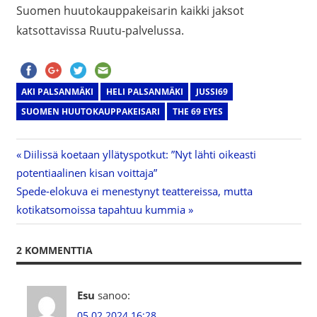
Suomen huutokauppakeisarin kaikki jaksot
katsottavissa Ruutu-palvelussa.
AKI PALSANMÄKI
HELI PALSANMÄKI
JUSSI69
SUOMEN HUUTOKAUPPAKEISARI
THE 69 EYES
Previous
Diilissä koetaan yllätyspotkut: ”Nyt lähti oikeasti
Artikkelien
potentiaalinen kisan voittaja”
Post:
Next
Spede-elokuva ei menestynyt teattereissa, mutta
selaus
Post:
kotikatsomoissa tapahtuu kummia
2 KOMMENTTIA
Esu
sanoo:
05.02.2024 16:28