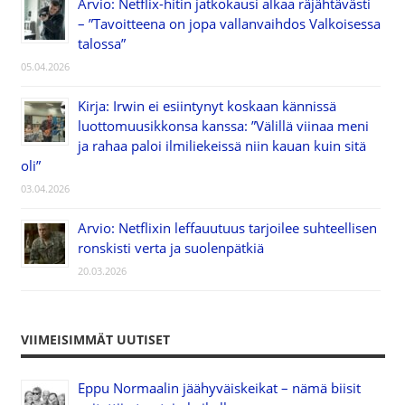
Arvio: Netflix-hitin jatkokausi alkaa räjähtävästi
– ”Tavoitteena on jopa vallanvaihdos Valkoisessa
talossa”
05.04.2026
Kirja: Irwin ei esiintynyt koskaan kännissä
luottomuusikkonsa kanssa: ”Välillä viinaa meni
ja rahaa paloi ilmiliekeissä niin kauan kuin sitä
oli”
03.04.2026
Arvio: Netflixin leffauutuus tarjoilee suhteellisen
ronskisti verta ja suolenpätkiä
20.03.2026
VIIMEISIMMÄT UUTISET
Eppu Normaalin jäähyväiskeikat – nämä biisit