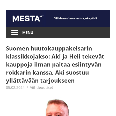
Skip
to
content
Mesta.net
MENU
Suomen huutokauppakeisarin
klassikkojakso: Aki ja Heli tekevät
kauppoja ilman paitaa esiintyvän
rokkarin kanssa, Aki suostuu
yllättävään tarjoukseen
05.02.2024
Juha Kaunisto
Viihdeuutiset