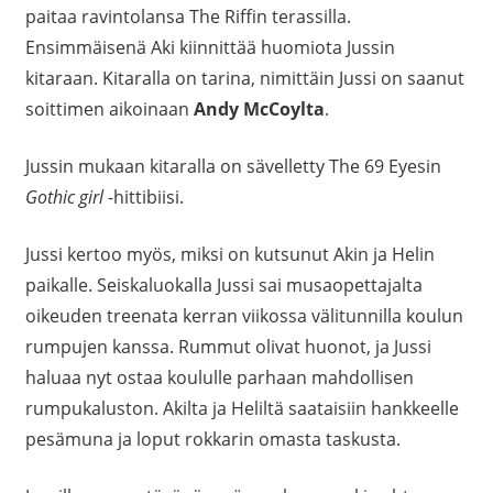
paitaa ravintolansa The Riffin terassilla.
Ensimmäisenä Aki kiinnittää huomiota Jussin
kitaraan. Kitaralla on tarina, nimittäin Jussi on saanut
soittimen aikoinaan
Andy McCoylta
.
Jussin mukaan kitaralla on sävelletty The 69 Eyesin
Gothic girl
-hittibiisi.
Jussi kertoo myös, miksi on kutsunut Akin ja Helin
paikalle. Seiskaluokalla Jussi sai musaopettajalta
oikeuden treenata kerran viikossa välitunnilla koulun
rumpujen kanssa. Rummut olivat huonot, ja Jussi
haluaa nyt ostaa koululle parhaan mahdollisen
rumpukaluston. Akilta ja Heliltä saataisiin hankkeelle
pesämuna ja loput rokkarin omasta taskusta.