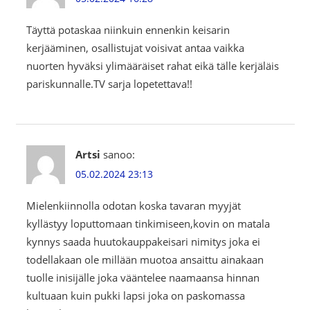
Täyttä potaskaa niinkuin ennenkin keisarin
kerjääminen, osallistujat voisivat antaa vaikka
nuorten hyväksi ylimääräiset rahat eikä tälle kerjäläis
pariskunnalle.TV sarja lopetettava!!
Artsi
sanoo:
05.02.2024 23:13
Mielenkiinnolla odotan koska tavaran myyjät
kyllästyy loputtomaan tinkimiseen,kovin on matala
kynnys saada huutokauppakeisari nimitys joka ei
todellakaan ole millään muotoa ansaittu ainakaan
tuolle inisijälle joka vääntelee naamaansa hinnan
kultuaan kuin pukki lapsi joka on paskomassa