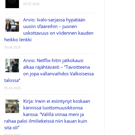
09.07.2026
Arvio: Ivalo-sarjassa hypätään
uusiin sfääreihin – juonen
uskottavuus on viidennen kauden
heikko lenkki
30.04.2026
Arvio: Netflix-hitin jatkokausi
alkaa räjähtävästi – ”Tavoitteena
on jopa vallanvaihdos Valkoisessa
talossa”
05.04.2026
Kirja: Irwin ei esiintynyt koskaan
kännissä luottomuusikkonsa
kanssa: ”Välillä viinaa meni ja
rahaa paloi ilmiliekeissä niin kauan kuin
sitä oli”