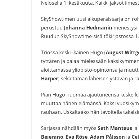
Nelosella 1. kesäkuuta. Kaikki jaksot ilmes
SkyShowtimen uusi alkuperäissarja on roh
perustuu
Johanna Hedmanin
menestysro
Ruudun SkyShowtime-sisältökirjastossa 1
Triossa keski-ikäinen Hugo (
August Wittg
tyttären ja palaa mielessään kaksikymmen
aloittamassa yliopisto-opintonsa ja muutta
Harper
) sekä tämän läheisen ystävän ja r
Pian Hugo huomaa ajautuneensa keskelle 
muuttaa hänen elämänsä. Kaksi vuosiky
rauhaan. Uskaltaako hän tavoitella takaisi
Sarjassa nähdään myös
Seth Manteus
ja
Bejerano
,
Eva Röse
,
Adam Pålsson
ja
Cel