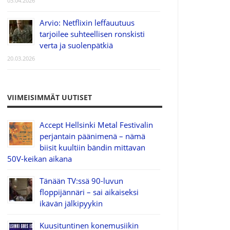
03.04.2026
Arvio: Netflixin leffauutuus
tarjoilee suhteellisen ronskisti
verta ja suolenpätkiä
20.03.2026
VIIMEISIMMÄT UUTISET
Accept Hellsinki Metal Festivalin
perjantain päänimenä – nämä
biisit kuultiin bändin mittavan
50V-keikan aikana
Tänään TV:ssä 90-luvun
floppijännäri – sai aikaiseksi
ikävän jälkipyykin
Kuusituntinen konemusiikin