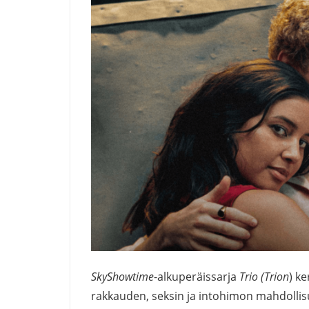
SkyShowtime
-alkuperäissarja
Trio (Trion
) k
rakkauden, seksin ja intohimon mahdollis