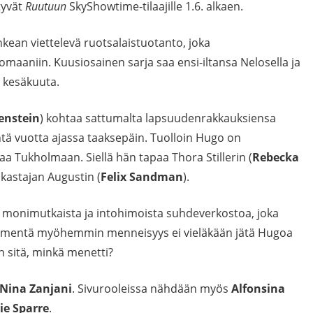
tyvät
Ruutuun
SkyShowtime-tilaajille 1.6. alkaen.
kean viettelevä ruotsalaistuotanto, joka
maaniin. Kuusiosainen sarja saa ensi-iltansa Nelosella ja
. kesäkuuta.
enstein
) kohtaa sattumalta lapsuudenrakkauksiensa
tä vuotta ajassa taaksepäin. Tuolloin Hugo on
a Tukholmaan. Siellä hän tapaa Thora Stillerin (
Rebecka
akastajan Augustin (
Felix Sandman
).
monimutkaista ja intohimoista suhdeverkostoa, joka
mmentä myöhemmin menneisyys ei vieläkään jätä Hugoa
n sitä, minkä menetti?
Nina Zanjani
. Sivurooleissa nähdään myös
Alfonsina
ie Sparre
.