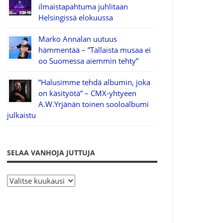
ilmaistapahtuma juhlitaan
Helsingissä elokuussa
Marko Annalan uutuus
hämmentää – ”Tällaista musaa ei
oo Suomessa aiemmin tehty”
”Halusimme tehdä albumin, joka
on käsityötä” – CMX-yhtyeen
A.W.Yrjänän toinen sooloalbumi
julkaistu
SELAA VANHOJA JUTTUJA
S
e
l
a