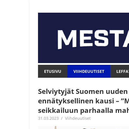
Skip
to
content
Mesta.net
Mesta.net
ETUSIVU
VIIHDEUUTISET
LEFFA
Selviytyjät Suomen uuden 
ennätyksellinen kausi – 
seikkailuun parhaalla mahd
31.03.2023
Juha Kaunisto
Viihdeuutiset