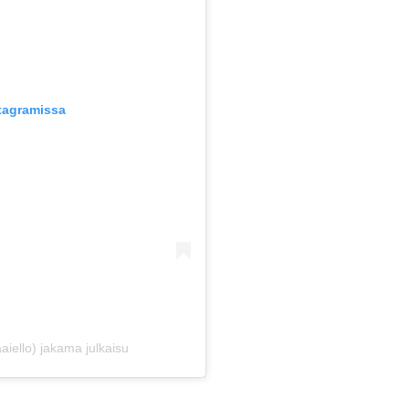
stagramissa
iello) jakama julkaisu