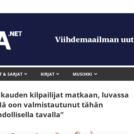
T & SARJAT
KIRJAT
MUSIIKKI
kauden kilpailijat matkaan, luvassa
”Mä oon valmistautunut tähän
ollisella tavalla”