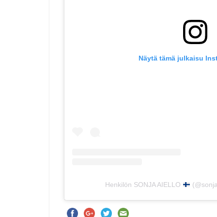
Näytä tämä julkaisu In
Henkilön SONJA AIELLO
(@sonjaa