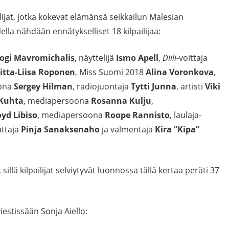
lijat, jotka kokevat elämänsä seikkailun Malesian
ella nähdään ennätykselliset 18 kilpailijaa:
ogi Mavromichalis
, näyttelijä
Ismo Apell
,
Diili
-voittaja
iitta-Liisa Roponen
, Miss Suomi 2018
Alina Voronkova
,
oona
Sergey Hilman
, radiojuontaja
Tytti Junna
, artisti
Viki
 Kuhta
, mediapersoona
Rosanna Kulju
,
yd Libiso
, mediapersoona
Roope Rannisto
, laulaja-
uttaja
Pinja Sanaksenaho
ja valmentaja
Kira “Kipa”
illä kilpailijat selviytyvät luonnossa tällä kertaa peräti 37
estissään Sonja Aiello: