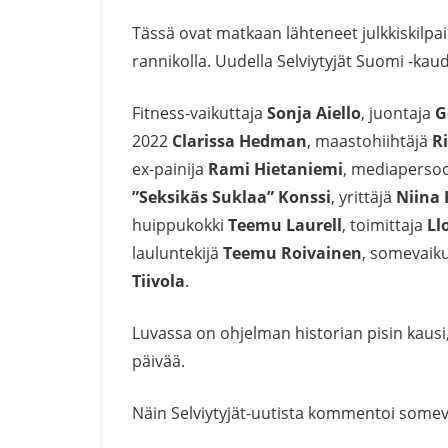
Tässä ovat matkaan lähteneet julkkiskilpai
rannikolla. Uudella Selviytyjät Suomi -kaud
Fitness-vaikuttaja
Sonja Aiello
, juontaja
G
2022
Clarissa Hedman
, maastohiihtäjä
R
ex-painija
Rami Hietaniemi
, mediapers
”Seksikäs Suklaa” Konssi
, yrittäjä
Niina
huippukokki
Teemu Laurell
, toimittaja
Llo
lauluntekijä
Teemu Roivainen
, somevaik
Tiivola
.
Luvassa on ohjelman historian pisin kausi, s
päivää.
Näin Selviytyjät-uutista kommentoi somevi