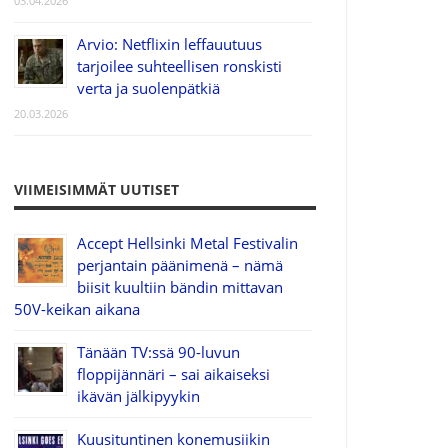
03.04.2026
Arvio: Netflixin leffauutuus
tarjoilee suhteellisen ronskisti
verta ja suolenpätkiä
20.03.2026
VIIMEISIMMÄT UUTISET
Accept Hellsinki Metal Festivalin
perjantain päänimenä – nämä
biisit kuultiin bändin mittavan
50V-keikan aikana
Tänään TV:ssä 90-luvun
floppijännäri – sai aikaiseksi
ikävän jälkipyykin
Kuusituntinen konemusiikin