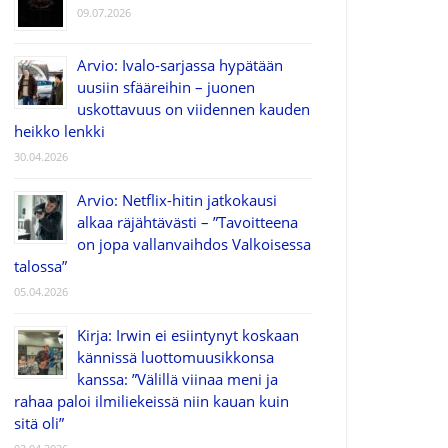
09.07.2026
Arvio: Ivalo-sarjassa hypätään
uusiin sfääreihin – juonen
uskottavuus on viidennen kauden
heikko lenkki
30.04.2026
Arvio: Netflix-hitin jatkokausi
alkaa räjähtävästi – ”Tavoitteena
on jopa vallanvaihdos Valkoisessa
talossa”
05.04.2026
Kirja: Irwin ei esiintynyt koskaan
kännissä luottomuusikkonsa
kanssa: ”Välillä viinaa meni ja
rahaa paloi ilmiliekeissä niin kauan kuin
sitä oli”