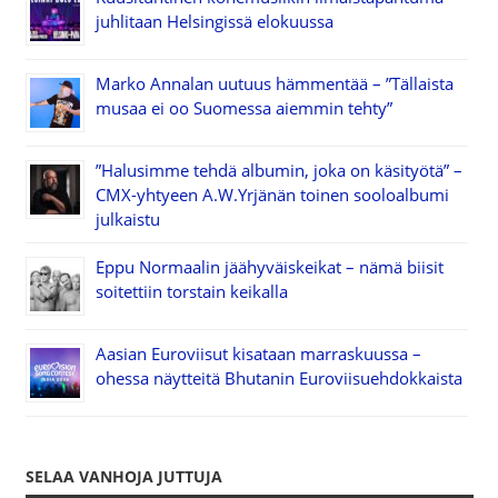
juhlitaan Helsingissä elokuussa
Marko Annalan uutuus hämmentää – ”Tällaista
musaa ei oo Suomessa aiemmin tehty”
”Halusimme tehdä albumin, joka on käsityötä” –
CMX-yhtyeen A.W.Yrjänän toinen sooloalbumi
julkaistu
Eppu Normaalin jäähyväiskeikat – nämä biisit
soitettiin torstain keikalla
Aasian Euroviisut kisataan marraskuussa –
ohessa näytteitä Bhutanin Euroviisuehdokkaista
SELAA VANHOJA JUTTUJA