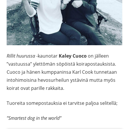
Rillit huurussa
-kaunotar
Kaley Cuoco
on jälleen
”vastuussa” ylettömän söpöistä koirapostauksista.
Cuoco ja hänen kumppaninsa Karl Cook tunnetaan
intohimoisina hevosurheilun ystävinä mutta myös
koirat ovat parille rakkaita.
Tuoreita somepostauksia ei tarvitse paljoa selitellä;
”Smartest dog in the world”