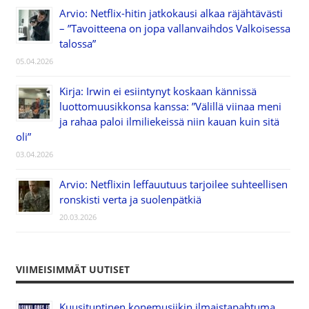
Arvio: Netflix-hitin jatkokausi alkaa räjähtävästi
– ”Tavoitteena on jopa vallanvaihdos Valkoisessa
talossa”
05.04.2026
Kirja: Irwin ei esiintynyt koskaan kännissä
luottomuusikkonsa kanssa: ”Välillä viinaa meni
ja rahaa paloi ilmiliekeissä niin kauan kuin sitä
oli”
03.04.2026
Arvio: Netflixin leffauutuus tarjoilee suhteellisen
ronskisti verta ja suolenpätkiä
20.03.2026
VIIMEISIMMÄT UUTISET
Kuusituntinen konemusiikin ilmaistapahtuma