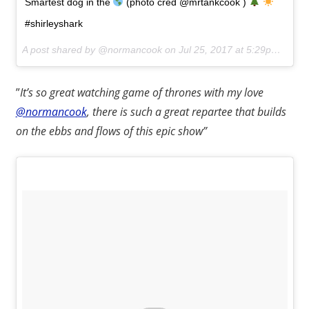
Smartest dog in the
(photo cred @mrtankcook )
#shirleyshark
A post shared by @normancook on
Jul 25, 2017 at 5:29pm PDT
”
It’s so great watching game of thrones with my love
@normancook
, there is such a great repartee that builds
on the ebbs and flows of this epic show”