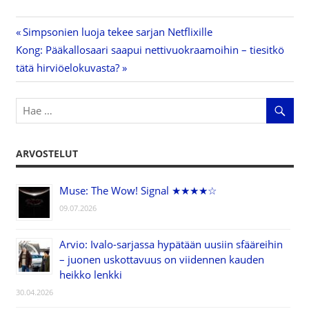
Previous
Simpsonien luoja tekee sarjan Netflixille
Artikkelien
Next
Kong: Pääkallosaari saapui nettivuokraamoihin – tiesitkö
Post:
Post:
tätä hirviöelokuvasta?
selaus
ARVOSTELUT
Muse: The Wow! Signal ★★★★☆
09.07.2026
Arvio: Ivalo-sarjassa hypätään uusiin sfääreihin
– juonen uskottavuus on viidennen kauden
heikko lenkki
30.04.2026