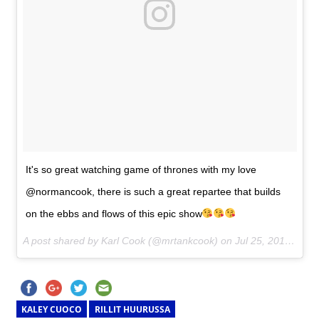
It's so great watching game of thrones with my love
@normancook, there is such a great repartee that builds
on the ebbs and flows of this epic show
A post shared by Karl Cook (@mrtankcook) on
Jul 25, 2017 at 9:06pm PDT
KALEY CUOCO
RILLIT HUURUSSA