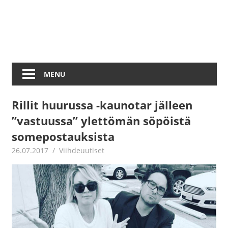
MENU
Rillit huurussa -kaunotar jälleen
”vastuussa” ylettömän söpöistä
somepostauksista
26.07.2017
Juha Kaunisto
Viihdeuutiset