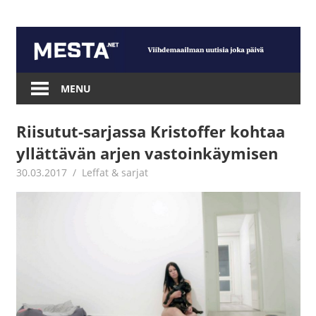
Skip
to
content
Mesta.net
MENU
Riisutut-sarjassa Kristoffer kohtaa
yllättävän arjen vastoinkäymisen
30.03.2017
Juha Kaunisto
Leffat & sarjat