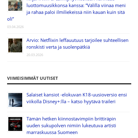
luottomuusikkonsa kanssa: ”Välillä viinaa meni
ja rahaa paloi ilmiliekeissä niin kauan kuin sitä
oli”
03.04.2026
Arvio: Netflixin leffauutuus tarjoilee suhteellisen
ronskisti verta ja suolenpätkiä
20.03.2026
VIIMEISIMMÄT UUTISET
Salaiset kansiot -elokuvan K18-uusioversio ensi
viikolla Disney+:lla – katso hyytävä traileri
Tämän hetken kiinnostavimpiin brittiräpin
uuden sukupolven nimiin lukeutuva artisti
marraskuussa Suomeen