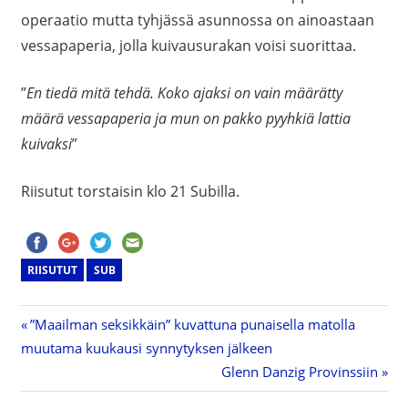
operaatio mutta tyhjässä asunnossa on ainoastaan
vessapaperia, jolla kuivausurakan voisi suorittaa.
”
En tiedä mitä tehdä. Koko ajaksi on vain määrätty
määrä vessapaperia ja mun on pakko pyyhkiä lattia
kuivaksi
”
Riisutut torstaisin klo 21 Subilla.
RIISUTUT
SUB
Previous
”Maailman seksikkäin” kuvattuna punaisella matolla
Artikkelien
muutama kuukausi synnytyksen jälkeen
Post:
Next
Glenn Danzig Provinssiin
selaus
Post: