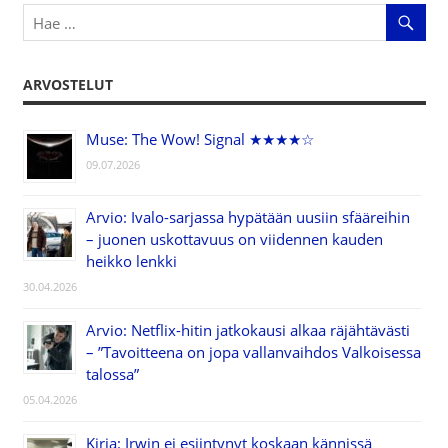
ARVOSTELUT
Muse: The Wow! Signal ★★★★☆
09.07.2026
Arvio: Ivalo-sarjassa hypätään uusiin sfääreihin
– juonen uskottavuus on viidennen kauden
heikko lenkki
30.04.2026
Arvio: Netflix-hitin jatkokausi alkaa räjähtävästi
– ”Tavoitteena on jopa vallanvaihdos Valkoisessa
talossa”
05.04.2026
Kirja: Irwin ei esiintynyt koskaan kännissä