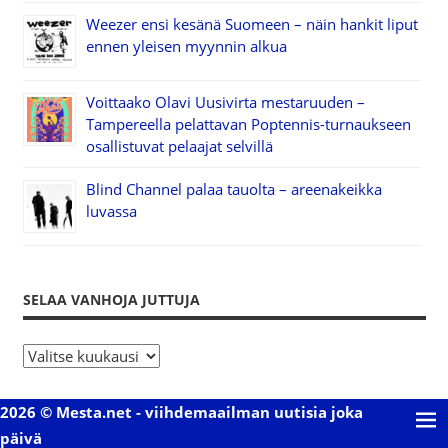
Weezer ensi kesänä Suomeen – näin hankit liput
ennen yleisen myynnin alkua
Voittaako Olavi Uusivirta mestaruuden –
Tampereella pelattavan Poptennis-turnaukseen
osallistuvat pelaajat selvillä
Blind Channel palaa tauolta – areenakeikka
luvassa
SELAA VANHOJA JUTTUJA
S
e
l
2026 © Mesta.net - viihdemaailman uutisia joka
a
päivä