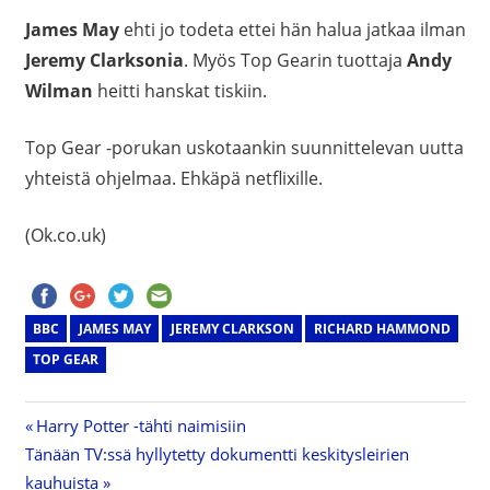
James May
ehti jo todeta ettei hän halua jatkaa ilman
Jeremy Clarksonia
. Myös Top Gearin tuottaja
Andy
Wilman
heitti hanskat tiskiin.
Top Gear -porukan uskotaankin suunnittelevan uutta
yhteistä ohjelmaa. Ehkäpä netflixille.
(Ok.co.uk)
BBC
JAMES MAY
JEREMY CLARKSON
RICHARD HAMMOND
TOP GEAR
Previous
Harry Potter -tähti naimisiin
Artikkelien
Next
Tänään TV:ssä hyllytetty dokumentti keskitysleirien
Post:
Post:
kauhuista