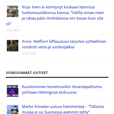
Kirja: Irwin ei esiintynyt koskaan kännissä
luottomuusikkonsa kanssa: ”Välillä viinaa meni
ja rahaa paloi ilmiliekeissä niin kauan kuin sitä
oli”
03.04.2026
Arvio: Netflixin leffauutuus tarjoilee suhteellisen
ronskisti verta ja suolenpätkiä
20.03.2026
VIIMEISIMMÄT UUTISET
Kuusituntinen konemusiikin ilmaistapahtuma
juhlitaan Helsingissä elokuussa
Marko Annalan uutuus hämmentää – ”Tällaista
musaa ei oo Suomessa aiemmin tehty”