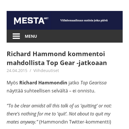
Skip
to
content
Mesta.net
MENU
Richard Hammond kommentoi
mahdollista Top Gear -jatkoaan
24.04.2015
mestanet
Viihdeuutiset
Myös
Richard Hammondin
jatko
Top Gearissa
näyttää suhteellisen selvältä – ei onnistu.
”To be clear amidst all this talk of us ’quitting’ or not:
there’s nothing for me to ’quit’. Not about to quit my
mates anyway.”
(Hammondin Twitter-kommentti)