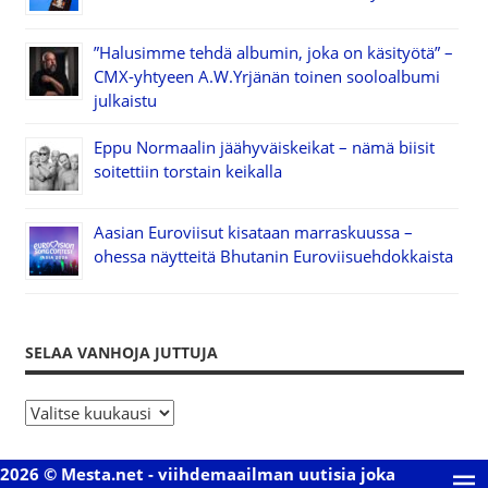
”Halusimme tehdä albumin, joka on käsityötä” –
CMX-yhtyeen A.W.Yrjänän toinen sooloalbumi
julkaistu
Eppu Normaalin jäähyväiskeikat – nämä biisit
soitettiin torstain keikalla
Aasian Euroviisut kisataan marraskuussa –
ohessa näytteitä Bhutanin Euroviisuehdokkaista
SELAA VANHOJA JUTTUJA
S
e
l
2026 © Mesta.net - viihdemaailman uutisia joka