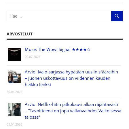
selaus
ARVOSTELUT
Muse: The Wow! Signal ★★★★☆
09.07.2026
Arvio: Ivalo-sarjassa hypätään uusiin sfääreihin
– juonen uskottavuus on viidennen kauden
heikko lenkki
30.04.2026
Arvio: Netflix-hitin jatkokausi alkaa räjähtävästi
– ”Tavoitteena on jopa vallanvaihdos Valkoisessa
talossa”
05.04.2026