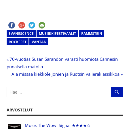
EVANESCENCE
MUSIIKKIFESTIVAALIT
RAMMSTEIN
ROCKFEST
VANTAA
Previous
70-vuotias Susan Sarandon varasti huomiota Cannesin
Artikkelien
punaisella matolla
Post:
Next
Älä missaa kiekkoleijonien ja Ruotsin välieräklassikkoa
selaus
Post:
ARVOSTELUT
Muse: The Wow! Signal ★★★★☆