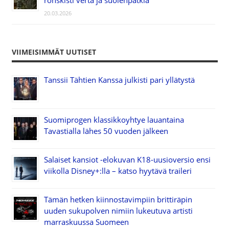
ronskisti verta ja suolenpätkiä
20.03.2026
VIIMEISIMMÄT UUTISET
Tanssii Tähtien Kanssa julkisti pari yllätystä
Suomiprogen klassikkoyhtye lauantaina
Tavastialla lähes 50 vuoden jälkeen
Salaiset kansiot -elokuvan K18-uusioversio ensi
viikolla Disney+:lla – katso hyytävä traileri
Tämän hetken kiinnostavimpiin brittiräpin
uuden sukupolven nimiin lukeutuva artisti
marraskuussa Suomeen