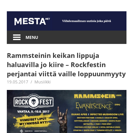
Skip
to
content
Mesta.net
MENU
Rammsteinin keikan lippuja
haluavilla jo kiire – Rockfestin
perjantai viittä vaille loppuunmyyty
19.05.2017
Juha Kaunisto
Musiikki