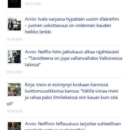
09.07.2026
Arvio: Ivalo-sarjassa hypätään uusiin sfääreihin
– juonen uskottavuus on viidennen kauden
heikko lenkki
30.04.2026
Arvio: Netflix-hitin jatkokausi alkaa räjähtävästi
– ”Tavoitteena on jopa vallanvaihdos Valkoisessa
talossa”
05.04.2026
Kirja: Irwin ei esiintynyt koskaan kännissä
luottomuusikkonsa kanssa: ”Välillä viinaa meni
ja rahaa paloi ilmiliekeissä niin kauan kuin sitä
oli”
03.04.2026
Arvio: Netflixin leffauutuus tarjoilee suhteellisen