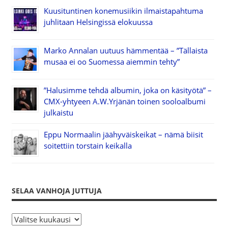
Kuusituntinen konemusiikin ilmaistapahtuma
juhlitaan Helsingissä elokuussa
Marko Annalan uutuus hämmentää – ”Tällaista
musaa ei oo Suomessa aiemmin tehty”
”Halusimme tehdä albumin, joka on käsityötä” –
CMX-yhtyeen A.W.Yrjänän toinen sooloalbumi
julkaistu
Eppu Normaalin jäähyväiskeikat – nämä biisit
soitettiin torstain keikalla
SELAA VANHOJA JUTTUJA
S