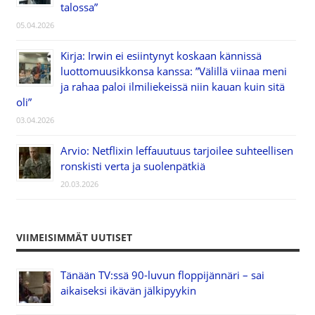
talossa”
05.04.2026
Kirja: Irwin ei esiintynyt koskaan kännissä
luottomuusikkonsa kanssa: ”Välillä viinaa meni
ja rahaa paloi ilmiliekeissä niin kauan kuin sitä
oli”
03.04.2026
Arvio: Netflixin leffauutuus tarjoilee suhteellisen
ronskisti verta ja suolenpätkiä
20.03.2026
VIIMEISIMMÄT UUTISET
Tänään TV:ssä 90-luvun floppijännäri – sai
aikaiseksi ikävän jälkipyykin