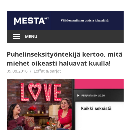
Skip
to
content
Mesta.net
MENU
Puhelinseksityöntekijä kertoo, mitä
miehet oikeasti haluavat kuulla!
09.08.2016
Juha Kaunisto
Leffat & sarjat