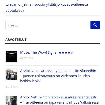
selaus
Post:
tulevan ohjelman suosio ylittää jo kuvausvaiheessa
odotukset
ARVOSTELUT
Muse: The Wow! Signal ★★★★☆
09.07.2026
Arvio: Ivalo-sarjassa hypätään uusiin sfääreihin
– juonen uskottavuus on viidennen kauden
heikko lenkki
30.04.2026
Arvio: Netflix-hitin jatkokausi alkaa räjähtävästi
– ”Tavoitteena on jopa vallanvaihdos Valkoisessa