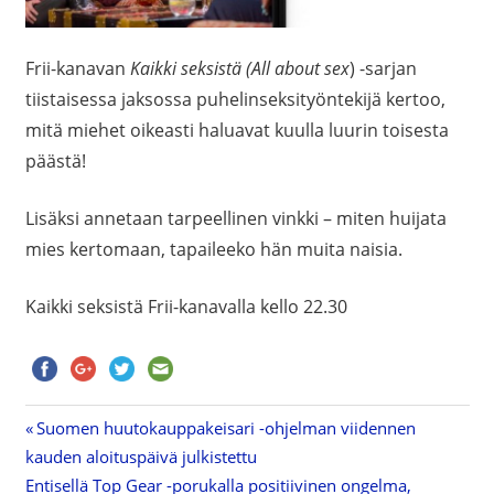
Frii-kanavan
Kaikki seksistä
(All about sex
) -sarjan
tiistaisessa jaksossa puhelinseksityöntekijä kertoo,
mitä miehet oikeasti haluavat kuulla luurin toisesta
päästä!
Lisäksi annetaan tarpeellinen vinkki – miten huijata
mies kertomaan, tapaileeko hän muita naisia.
Kaikki seksistä Frii-kanavalla kello 22.30
Previous
Suomen huutokauppakeisari -ohjelman viidennen
Artikkelien
kauden aloituspäivä julkistettu
Post:
Next
Entisellä Top Gear -porukalla positiivinen ongelma,