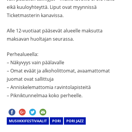
eikä kuuloyhteyttä. Liput ovat myynnissä
Ticketmasterin kanavissa.
Alle 12-vuotiaat pääsevät alueelle maksutta
maksavan huoltajan seurassa.
Perhealueella:
– Näkyvyys vain päälavalle
– Omat eväät ja alkoholittomat, avaamattomat
juomat ovat sallittuja
– Anniskelemattomia ravintolapisteitä
– Pikniktunnelmaa koko perheelle.
MUSIIKKIFESTIVAALIT
PORI
PORI JAZZ