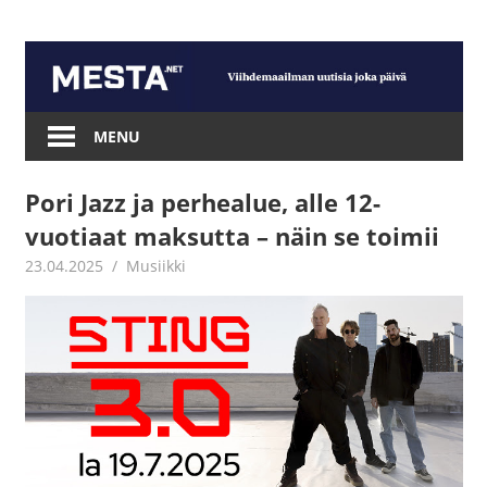
Skip
to
content
Mesta.net
MENU
Pori Jazz ja perhealue, alle 12-
vuotiaat maksutta – näin se toimii
23.04.2025
Juha Kaunisto
Musiikki