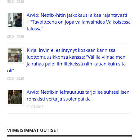
30.04.2026
Arvio: Netflix-hitin jatkokausi alkaa räjähtävästi
– ”Tavoitteena on jopa vallanvaihdos Valkoisessa
talossa”
05.04.2026
Kirja: Irwin ei esiintynyt koskaan kännissä
luottomuusikkonsa kanssa: ”Välillä viinaa meni
ja rahaa paloi ilmiliekeissä niin kauan kuin sitä
oli”
03.04.2026
Arvio: Netflixin leffauutuus tarjoilee suhteellisen
ronskisti verta ja suolenpätkiä
20.03.2026
VIIMEISIMMÄT UUTISET