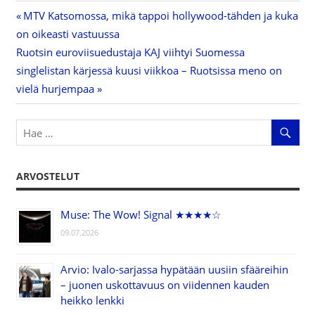
Previous
MTV Katsomossa, mikä tappoi hollywood-tähden ja kuka
Artikkelien
on oikeasti vastuussa
Post:
Next
Ruotsin euroviisuedustaja KAJ viihtyi Suomessa
selaus
Post:
singlelistan kärjessä kuusi viikkoa – Ruotsissa meno on
vielä hurjempaa
ARVOSTELUT
Muse: The Wow! Signal ★★★★☆
09.07.2026
Arvio: Ivalo-sarjassa hypätään uusiin sfääreihin
– juonen uskottavuus on viidennen kauden
heikko lenkki