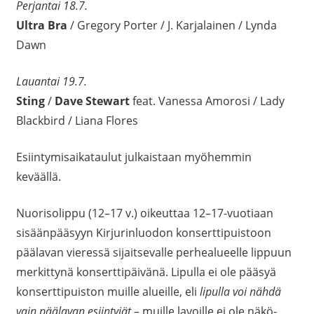
Perjantai 18.7.
Ultra Bra
/ Gregory Porter / J. Karjalainen / Lynda
Dawn
Lauantai 19.7.
Sting
/
Dave Stewart
feat. Vanessa Amorosi / Lady
Blackbird / Liana Flores
Esiintymisaikataulut julkaistaan myöhemmin
keväällä.
Nuorisolippu (12–17 v.) oikeuttaa 12–17-vuotiaan
sisäänpääsyyn Kirjurinluodon konserttipuistoon
päälavan vieressä sijaitsevalle perhealueelle lippuun
merkittynä konserttipäivänä. Lipulla ei ole pääsyä
konserttipuiston muille alueille, eli
lipulla voi nähdä
vain päälavan esiintyjät
– muille lavoille ei ole näkö-