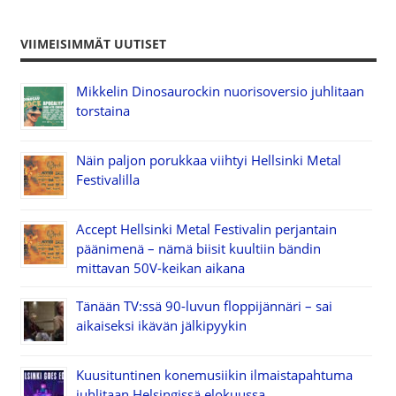
VIIMEISIMMÄT UUTISET
Mikkelin Dinosaurockin nuorisoversio juhlitaan
torstaina
Näin paljon porukkaa viihtyi Hellsinki Metal
Festivalilla
Accept Hellsinki Metal Festivalin perjantain
päänimenä – nämä biisit kuultiin bändin
mittavan 50V-keikan aikana
Tänään TV:ssä 90-luvun floppijännäri – sai
aikaiseksi ikävän jälkipyykin
Kuusituntinen konemusiikin ilmaistapahtuma
juhlitaan Helsingissä elokuussa