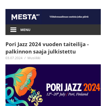
Skip
to
content
Mesta.net
MENU
Pori Jazz 2024 vuoden taiteilija -
palkinnon saaja julkistettu
03.07.2024
Juha Kaunisto
Musiikki