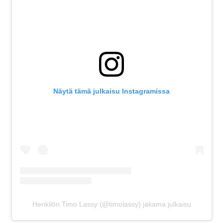
Näytä tämä julkaisu Instagramissa
Henkilön Timo Lassy (@timolassy) jakama julkaisu