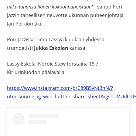
mikä tahansa hänen kokoonpanoistaan”
, sanoo Pori
Jazzin taiteellisen neuvottelukunnan puheenjohtaja
Jari Perkiömäki.
Pori Jazzissa Timo Lassya kuullaan yhdessä
trumpetisti
Jukka Eskolan
kanssa.
Lassy-Eskola: Nordic Stew torstaina 18.7.
Kirjurinluodon päälavalla.
https://www.instagram.com/p/C89B5yNt3nN/?
utm_source=ig_web_button_share_sheet&igsh=MzRlOD