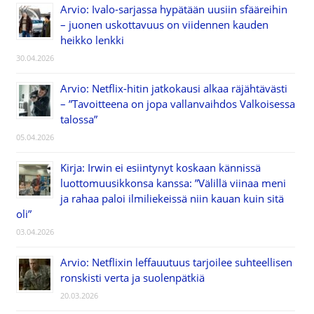
Arvio: Ivalo-sarjassa hypätään uusiin sfääreihin
– juonen uskottavuus on viidennen kauden
heikko lenkki
30.04.2026
Arvio: Netflix-hitin jatkokausi alkaa räjähtävästi
– ”Tavoitteena on jopa vallanvaihdos Valkoisessa
talossa”
05.04.2026
Kirja: Irwin ei esiintynyt koskaan kännissä
luottomuusikkonsa kanssa: ”Välillä viinaa meni
ja rahaa paloi ilmiliekeissä niin kauan kuin sitä
oli”
03.04.2026
Arvio: Netflixin leffauutuus tarjoilee suhteellisen
ronskisti verta ja suolenpätkiä
20.03.2026