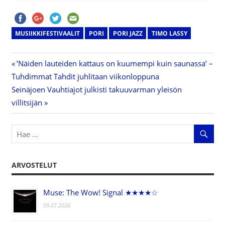
MUSIIKKIFESTIVAALIT
PORI
PORI JAZZ
TIMO LASSY
Previous
’Näiden lauteiden kattaus on kuumempi kuin saunassa’ –
Artikkelien
Tuhdimmat Tahdit juhlitaan viikonloppuna
Post:
Next
Seinäjoen Vauhtiajot julkisti takuuvarman yleisön
selaus
Post:
villitsijän
ARVOSTELUT
Muse: The Wow! Signal ★★★★☆
09.07.2026