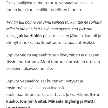
Osa kilpailijoista ilmoittautuu vapaaehtoiseksi jo
ennen kuin kuulee diilin todellisen hinnan.
”Vähän tuli hölmö olo siinä vaiheessa, kun tuli ne soihdut
peliin ja mä olin heti siellä lapa ojossa, että pick me
coach
,
Jukka Hildén
päivittelee sen jälkeen, kun oli jo
ehtinyt innokkaana ilmoittautua vapaaehtoiseksi.
Lopulta viiden vapaaehtoisen löytyminen ei olekaan
täysin mutkatonta. Moni tuntuu suorastaan ottavan
askeleen takavasemmalle.
Lopulta vapaaehtoiset kuitenkin löytyvät ja
ensimmäisessä jaksossa itsensä
kuolemaantuomituiksi asettavat: Jukka Hildén,
Erna
Husko, Jon-Jon Geitel, Mikaela Ingberg
ja
Matti