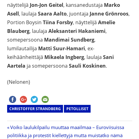
näyttelijä
Jon-Jon Geitel
, kansanedustaja
Marko
Asell
, laulaja
Saara Aalto
, juontaja
Janne Grönroos
,
Portion Boysin
Tiina Forsby
, näyttelijä
Amelie
Blauberg
, laulaja
Aleksanteri Hakaniemi
,
somepersoona
Mandimai Sundberg
,
lumilautailija
Matti Suur-Hamari
, ex-
keihäänheittäjä
Mikaela Ingberg
, laulaja
Sani
Aartela
ja somepersoona
Sauli Koskinen
.
(Nelonen)
CHRISTOFFER STRANDBERG
PETOLLISET
Previous
Voiko laulukilpailu muuttaa maailmaa – Euroviisuissa
Artikkelien
politiikka ja protestit kiellettyjä mutta muistatko nämä
Post: