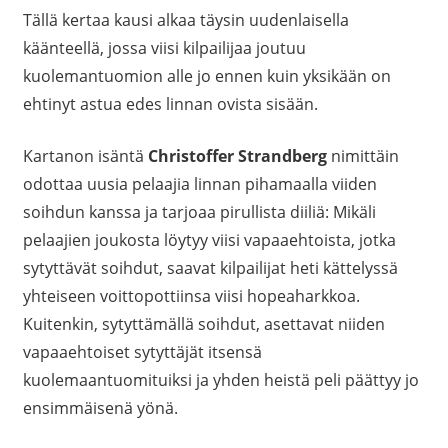
Tällä kertaa kausi alkaa täysin uudenlaisella
käänteellä, jossa viisi kilpailijaa joutuu
kuolemantuomion alle jo ennen kuin yksikään on
ehtinyt astua edes linnan ovista sisään.
Kartanon isäntä
Christoffer Strandberg
nimittäin
odottaa uusia pelaajia linnan pihamaalla viiden
soihdun kanssa ja tarjoaa pirullista diiliä: Mikäli
pelaajien joukosta löytyy viisi vapaaehtoista, jotka
sytyttävät soihdut, saavat kilpailijat heti kättelyssä
yhteiseen voittopottiinsa viisi hopeaharkkoa.
Kuitenkin, sytyttämällä soihdut, asettavat niiden
vapaaehtoiset sytyttäjät itsensä
kuolemaantuomituiksi ja yhden heistä peli päättyy jo
ensimmäisenä yönä.