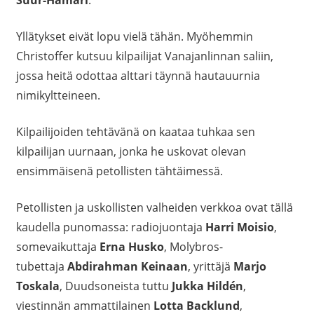
Suur-Hamari
.
Yllätykset eivät lopu vielä tähän. Myöhemmin
Christoffer kutsuu kilpailijat Vanajanlinnan saliin,
jossa heitä odottaa alttari täynnä hautauurnia
nimikyltteineen.
Kilpailijoiden tehtävänä on kaataa tuhkaa sen
kilpailijan uurnaan, jonka he uskovat olevan
ensimmäisenä petollisten tähtäimessä.
Petollisten ja uskollisten valheiden verkkoa ovat tällä
kaudella punomassa: radiojuontaja
Harri Moisio
,
somevaikuttaja
Erna Husko
, Molybros-
tubettaja
Abdirahman Keinaan
, yrittäjä
Marjo
Toskala
, Duudsoneista tuttu
Jukka Hildén
,
viestinnän ammattilainen
Lotta Backlund
,