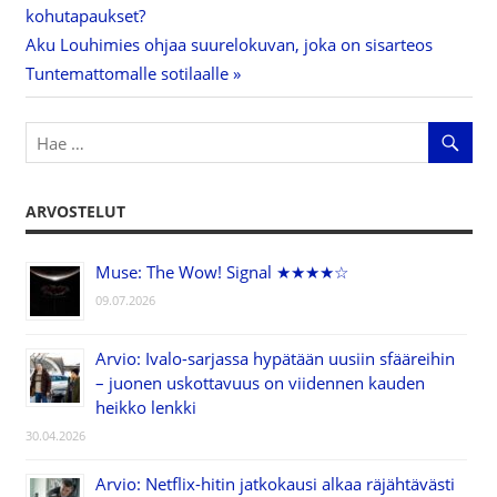
kohutapaukset?
selaus
Next
Aku Louhimies ohjaa suurelokuvan, joka on sisarteos
Post:
Tuntemattomalle sotilaalle
ARVOSTELUT
Muse: The Wow! Signal ★★★★☆
09.07.2026
Arvio: Ivalo-sarjassa hypätään uusiin sfääreihin
– juonen uskottavuus on viidennen kauden
heikko lenkki
30.04.2026
Arvio: Netflix-hitin jatkokausi alkaa räjähtävästi