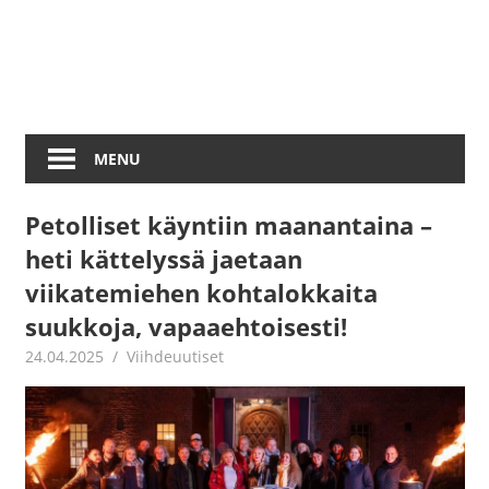
MENU
Petolliset käyntiin maanantaina –
heti kättelyssä jaetaan
viikatemiehen kohtalokkaita
suukkoja, vapaaehtoisesti!
24.04.2025
Juha Kaunisto
Viihdeuutiset