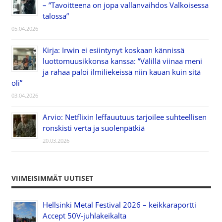
– ”Tavoitteena on jopa vallanvaihdos Valkoisessa
talossa”
05.04.2026
Kirja: Irwin ei esiintynyt koskaan kännissä
luottomuusikkonsa kanssa: ”Välillä viinaa meni
ja rahaa paloi ilmiliekeissä niin kauan kuin sitä
oli”
03.04.2026
Arvio: Netflixin leffauutuus tarjoilee suhteellisen
ronskisti verta ja suolenpätkiä
20.03.2026
VIIMEISIMMÄT UUTISET
Hellsinki Metal Festival 2026 – keikkaraportti
Accept 50V-juhlakeikalta