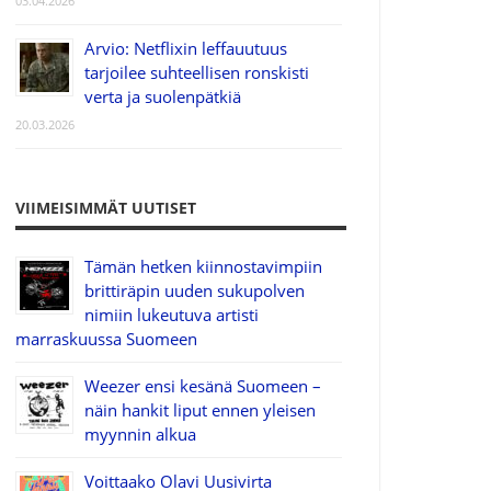
03.04.2026
Arvio: Netflixin leffauutuus
tarjoilee suhteellisen ronskisti
verta ja suolenpätkiä
20.03.2026
VIIMEISIMMÄT UUTISET
Tämän hetken kiinnostavimpiin
brittiräpin uuden sukupolven
nimiin lukeutuva artisti
marraskuussa Suomeen
Weezer ensi kesänä Suomeen –
näin hankit liput ennen yleisen
myynnin alkua
Voittaako Olavi Uusivirta