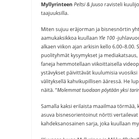
Myllyrinteen
Peltsi & Juuso
ravisteli kuulij
taajuuksilla.
Miten sujuu eräjorman ja bisnesnörtin yh
aamukaksikkoa kuullaan
Yle 100
-juhlavuo
alkaen viikon ajan arkisin kello 6.00–8.00. 
puolityhmät kysymykset ja mediakatsaus, ov
faneja hemmotellaan viikoittaisella videop
ystävykset päivittävät kuulumisia vuosiks
välityksellä kahvikupillisen ääressä. He lup
näitä. “
Molemmat tuodaan pöytään yksi tarina,
Samalla kaksi erilaista maailmaa törmää, 
asuva bisnesorientoinut nörtti vertailevat
kahdeksanosainen sarja, joka kuullaan m