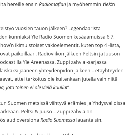
oita hereille ensin
Radiomafian
ja myöhemmin
YleX
:n
teistyö vuosien tauon jälkeen? Legendaarista
den kunniaksi Yle Radio Suomen kesäaamuissa 6.7.
Show’n ikimuistoiset vakioelementit, kuten top 4 -lista,
at paikoillaan. Radioviikon jälkeen Peltsin ja Juuson
odcastilla Yle Areenassa. Zuppi zahvia -sarjassa
i laiskaksi jääneen yhteydenpidon jälkeen – etäyhteyden
aavat, ettei tarkoitus ole kuitenkaan jutella vain niitä
 jota toinen ei ole vielä kuullut
”.
kun Suomen metsissä viihtyvä erämies ja Yhdysvalloissa
 arkeaan. Peltsi & Juuso – Zuppi zahvia on
yös audioversiona
Radio Suomessa
lauantaisin.