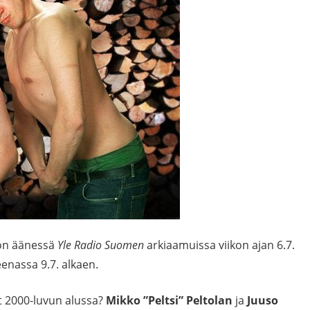
 on äänessä
Yle Radio Suomen
arkiaamuissa viikon ajan 6.7.
enassa 9.7. alkaen.
at 2000-luvun alussa?
Mikko ”Peltsi” Peltolan
ja
Juuso