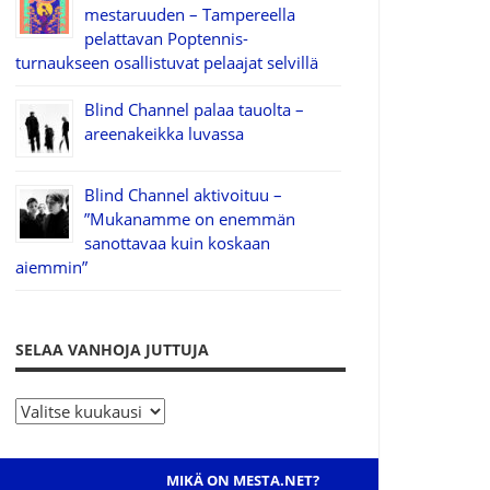
mestaruuden – Tampereella
pelattavan Poptennis-
turnaukseen osallistuvat pelaajat selvillä
Blind Channel palaa tauolta –
areenakeikka luvassa
Blind Channel aktivoituu –
”Mukanamme on enemmän
sanottavaa kuin koskaan
aiemmin”
SELAA VANHOJA JUTTUJA
S
e
l
MIKÄ ON MESTA.NET?