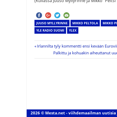
(Kuvassa Juuso Myllyrinne ja Mikko ”Peltsi” 
JUUSO MYLLYRINNE
MIKKO PELTOLA
MIKKO P
YLE RADIO SUOMI
YLEX
Previous
Irlannilta tyly kommentti ensi kevään Eurovi
Artikkelien
Post:
Next
Palkittu ja kohuakin aiheuttanut u
Post:
selaus
2026 © Mesta.net - viihdemaailman uutisia 