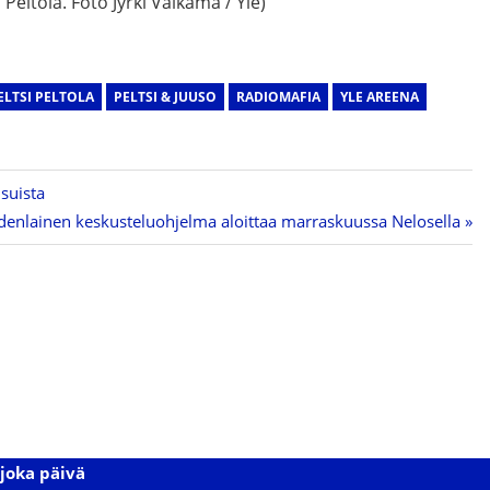
Peltola. Foto Jyrki Valkama / Yle)
ELTSI PELTOLA
PELTSI & JUUSO
RADIOMAFIA
YLE AREENA
isuista
udenlainen keskusteluohjelma aloittaa marraskuussa Nelosella
joka päivä