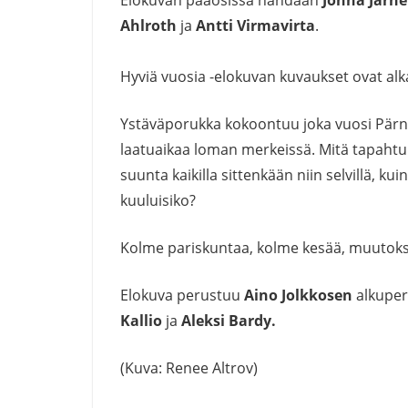
Ahlroth
ja
Antti Virmavirta
.
Hyviä vuosia -elokuvan kuvaukset ovat alk
Ystäväporukka kokoontuu joka vuosi Pärnun
laatuaikaa loman merkeissä. Mitä tapahtuu
suunta kaikilla sittenkään niin selvillä, ku
kuuluisiko?
Kolme pariskuntaa, kolme kesää, muutok
Elokuva perustuu
Aino Jolkkosen
alkuperä
Kallio
ja
Aleksi Bardy.
(Kuva: Renee Altrov)