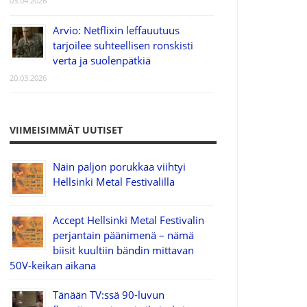
03.04.2026
Arvio: Netflixin leffauutuus
tarjoilee suhteellisen ronskisti
verta ja suolenpätkiä
20.03.2026
VIIMEISIMMÄT UUTISET
Näin paljon porukkaa viihtyi
Hellsinki Metal Festivalilla
Accept Hellsinki Metal Festivalin
perjantain päänimenä – nämä
biisit kuultiin bändin mittavan
50V-keikan aikana
Tänään TV:ssä 90-luvun