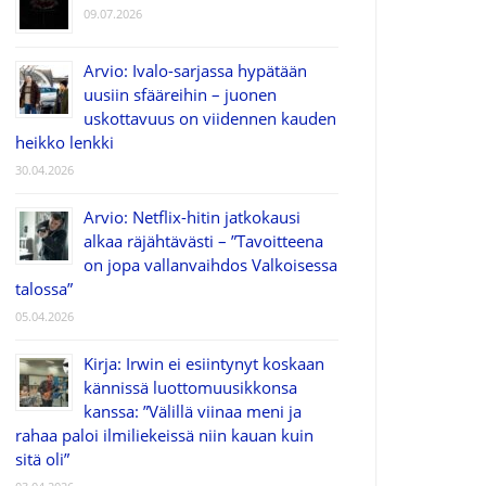
09.07.2026
Arvio: Ivalo-sarjassa hypätään
uusiin sfääreihin – juonen
uskottavuus on viidennen kauden
heikko lenkki
30.04.2026
Arvio: Netflix-hitin jatkokausi
alkaa räjähtävästi – ”Tavoitteena
on jopa vallanvaihdos Valkoisessa
talossa”
05.04.2026
Kirja: Irwin ei esiintynyt koskaan
kännissä luottomuusikkonsa
kanssa: ”Välillä viinaa meni ja
rahaa paloi ilmiliekeissä niin kauan kuin
sitä oli”