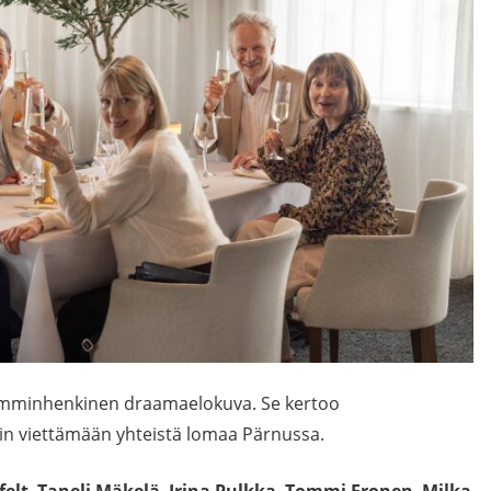
mminhenkinen draamaelokuva. Se kertoo
in viettämään yhteistä lomaa Pärnussa.
felt
,
Taneli Mäkelä
,
Irina Pulkka
,
Tommi Eronen
,
Milka