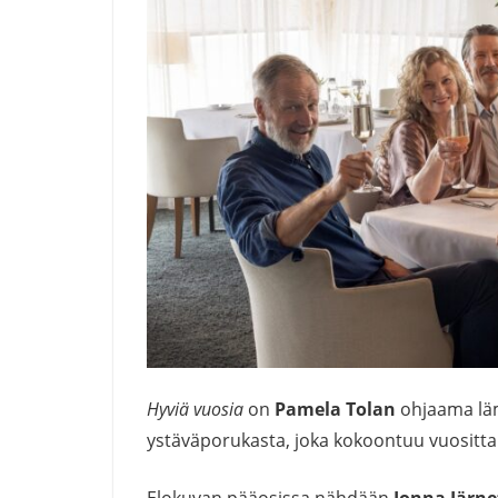
Hyviä vuosia
on
Pamela Tolan
ohjaama lä
ystäväporukasta, joka kokoontuu vuositta
Elokuvan pääosissa nähdään
Jonna Järne