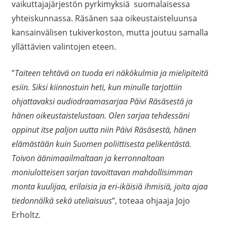
vaikuttajajärjestön pyrkimyksiä suomalaisessa
yhteiskunnassa. Räsänen saa oikeustaisteluunsa
kansainvälisen tukiverkoston, mutta joutuu samalla
yllättävien valintojen eteen.
”
Taiteen tehtävä on tuoda eri näkökulmia ja mielipiteitä
esiin. Siksi kiinnostuin heti, kun minulle tarjottiin
ohjattavaksi audiodraamasarjaa Päivi Räsäsestä ja
hänen oikeustaistelustaan. Olen sarjaa tehdessäni
oppinut itse paljon uutta niin Päivi Räsäsestä, hänen
elämästään kuin Suomen poliittisesta pelikentästä.
Toivon äänimaailmaltaan ja kerronnaltaan
moniulotteisen sarjan tavoittavan mahdollisimman
monta kuulijaa, erilaisia ja eri-ikäisiä ihmisiä, joita ajaa
tiedonnälkä sekä uteliaisuus
”, toteaa ohjaaja Jojo
Erholtz.