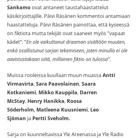
Sankamo
ovat antaneet taustahaastattelut
käsikirjoittajille. Päivi Räsänen kommentoi antamiaan
haastatteluja. Päivi Räsänen painottaa, että kyseessä
on fiktiota mutta tekijät ovat saaneet myös ”vapaat
kädet”: ”
En ole vaikuttanut draaman sisältöön muuten,
enkä osallistunut sarjan tekemiseen, joten minulla ei ole
aavistustakaan siitä, millainen fiktio on tulossa”
.
Muissa rooleissa kuullaan muun muassa
Antti
Virmavirta
,
Sara Paavolainen
,
Saara
Kotkaniemi
,
Mikko Kauppila
,
Darren
McStay
,
Henry Hanikka
,
Roosa
Söderholm
,
Matleena Kuusniemi
,
Leo
Sjöman
ja
Pertti Sveholm.
Sarja on kuunneltavissa Yle Areenassa ja Yle Radio