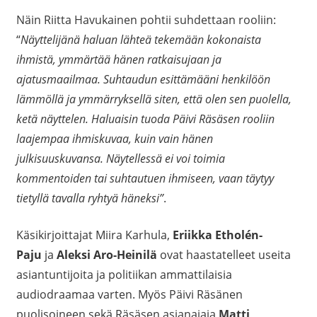
Näin Riitta Havukainen pohtii suhdettaan rooliin:
“
Näyttelijänä haluan lähteä tekemään kokonaista
ihmistä, ymmärtää hänen ratkaisujaan ja
ajatusmaailmaa. Suhtaudun esittämääni henkilöön
lämmöllä ja ymmärryksellä siten, että olen sen puolella,
ketä näyttelen. Haluaisin tuoda Päivi Räsäsen rooliin
laajempaa ihmiskuvaa, kuin vain hänen
julkisuuskuvansa. Näytellessä ei voi toimia
kommentoiden tai suhtautuen ihmiseen, vaan täytyy
tietyllä tavalla ryhtyä häneksi”
.
Käsikirjoittajat Miira Karhula,
Eriikka Etholén-
Paju
ja
Aleksi Aro-Heinilä
ovat haastatelleet useita
asiantuntijoita ja politiikan ammattilaisia
audiodraamaa varten. Myös Päivi Räsänen
puolisoineen sekä Räsäsen asianajaja
Matti