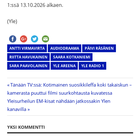
1:ssä 13.10.2026 alkaen.
(Yle)
ANTTI VIRMAVIRTA
AUDIODRAAMA
PÄIVI RÄSÄNEN
RIITTA HAVUKAINEN
SAARA KOTKANIEMI
SARA PAAVOLAINEN
YLE AREENA
YLE RADIO 1
Previous
Tänään TV:ssä: Kotimainen suosikkileffa koki takaiskun –
Artikkelien
kamerasta puuttui filmi suurkohtausta kuvatessa
Post:
Next
Yleisurheilun EM-kisat nähdään jatkossakin Ylen
selaus
Post:
kanavilla
YKSI KOMMENTTI