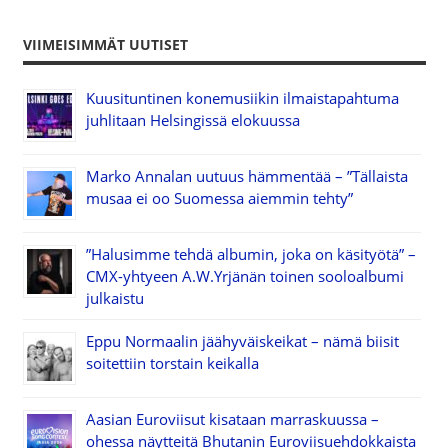
VIIMEISIMMÄT UUTISET
Kuusituntinen konemusiikin ilmaistapahtuma
juhlitaan Helsingissä elokuussa
Marko Annalan uutuus hämmentää – ”Tällaista
musaa ei oo Suomessa aiemmin tehty”
”Halusimme tehdä albumin, joka on käsityötä” –
CMX-yhtyeen A.W.Yrjänän toinen sooloalbumi
julkaistu
Eppu Normaalin jäähyväiskeikat – nämä biisit
soitettiin torstain keikalla
Aasian Euroviisut kisataan marraskuussa –
ohessa näytteitä Bhutanin Euroviisuehdokkaista