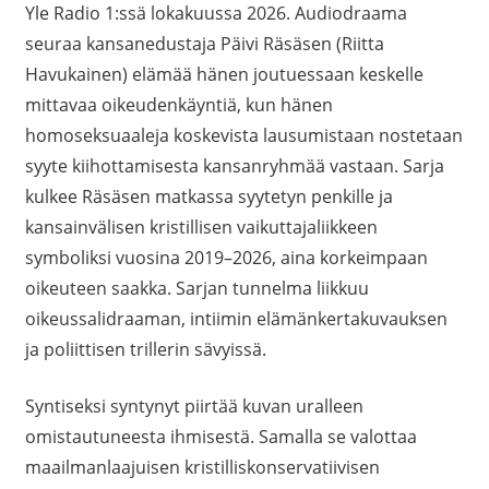
Yle Radio 1:ssä lokakuussa 2026. Audiodraama
seuraa kansanedustaja Päivi Räsäsen (Riitta
Havukainen) elämää hänen joutuessaan keskelle
mittavaa oikeudenkäyntiä, kun hänen
homoseksuaaleja koskevista lausumistaan nostetaan
syyte kiihottamisesta kansanryhmää vastaan. Sarja
kulkee Räsäsen matkassa syytetyn penkille ja
kansainvälisen kristillisen vaikuttajaliikkeen
symboliksi vuosina 2019–2026, aina korkeimpaan
oikeuteen saakka. Sarjan tunnelma liikkuu
oikeussalidraaman, intiimin elämänkertakuvauksen
ja poliittisen trillerin sävyissä.
Syntiseksi syntynyt piirtää kuvan uralleen
omistautuneesta ihmisestä. Samalla se valottaa
maailmanlaajuisen kristilliskonservatiivisen