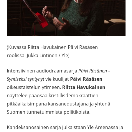
(Kuvassa Riitta Havukainen Päivi Räsäsen
roolissa. Jukka Lintinen / Yle)
Intensiivinen audiodraamasarja
Päivi Räsänen –
Syntiseksi syntynyt
vie kuulijat
Päivi Räsäsen
oikeustaistelun ytimeen.
Riitta Havukainen
näyttelee pääosaa kristillisdemokraattien
pitkäaikaisimpana kansanedustajana ja yhtenä
Suomen tunnetuimmista poliitikoista.
Kahdeksanosainen sarja julkaistaan Yle Areenassa ja