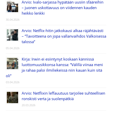
Arvio: Ivalo-sarjassa hypätään uusiin sfääreihin
– juonen uskottavuus on viidennen kauden
heikko lenkki
30.04.2026
Arvio: Netflix-hitin jatkokausi alkaa räjähtävästi
– ”Tavoitteena on jopa vallanvaihdos Valkoisessa
talossa”
05.04.2026
Kirja: Irwin ei esiintynyt koskaan kännissä
luottomuusikkonsa kanssa: ”Välillä viinaa meni
ja rahaa paloi ilmiliekeissä niin kauan kuin sitä
oli”
03.04.2026
Arvio: Netflixin leffauutuus tarjoilee suhteellisen
ronskisti verta ja suolenpätkiä
20.03.2026