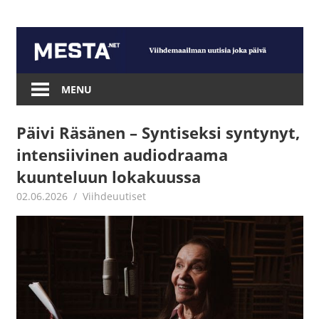
Skip
to
content
Mesta.net
MENU
Päivi Räsänen – Syntiseksi syntynyt,
intensiivinen audiodraama
kuunteluun lokakuussa
02.06.2026
Juha Kaunisto
Viihdeuutiset