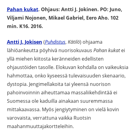
Pahan kukat
. Ohjaus: Antti J. Jokinen. PO: Juno,
Viljami Nojonen, Mikael Gabriel, Eero Aho. 102
min. K16. 2016.
Antti J. Jokisen
(
Puhdistus
,
Kätilö
) ohjaama
lähiöankeutta pöyhivä nuorisokuvaus
Pahan kukat
ei
yllä miehen kiitosta keränneiden edellisten
ohjaustöiden tasolle. Elokuvan kohdalla on vaikeuksia
hahmottaa, onko kyseessä tulevaisuuden skenaario,
dystopia. Jengimellakoita tai yleensä nuorison
pahoinvoinnin aiheuttamaa massaliikehdintää ei
Suomessa ole kaduilla ainakaan suuremmassa
mittakaavassa. Myös jengiytyminen on vielä kovin
varovaista, verrattuna vaikka Ruotsin
maahanmuuttajakortteleihin.