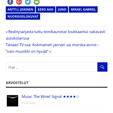
ANTTI J. JOKINEN
EERO AHO
JUNO
MIKAEL GABRIEL
NUORISOELOKUVAT
Previous
Realitysarjasta tuttu teinikaunotar loukkaantui vakavasti
Artikkelien
autokolarissa
Post:
Next
Tänään TV:ssä: Kotimainen jännäri sai murska-arviot –
selaus
Post:
”vain musiikki on hyvää”
ARVOSTELUT
Muse: The Wow! Signal ★★★★☆
09.07.2026