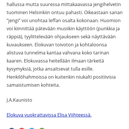
hallussa mutta suuressa mittakaavassa jengihelvetin
tuominen Helsinkiin ontuu pahasti. Oikeastaan sanan
”jengi” voi unohtaa leffan osalta kokonaan. Huomion
voi kiinnittää pätevään musiikin käyttöön (punkkia ja
räppiä), tyylittelevään ohjaukseen sekä näyttävään
kuvaukseen. Elokuvan toivoton ja kohtaloonsa
alistuva tunnelma kantaa vahvana koko tarinan
kaaren. Elokuvassa heitellään ilmaan tärkeitä
kysymyksiä, jotka ansaitsevat tulla esille.
Henkilöhahmoissa on kuitenkin niukalti positiivisia
samaistumisen kohteita.
J.A.Kaunisto
Elokuva vuokrattavissa Elisa Viihteessä.