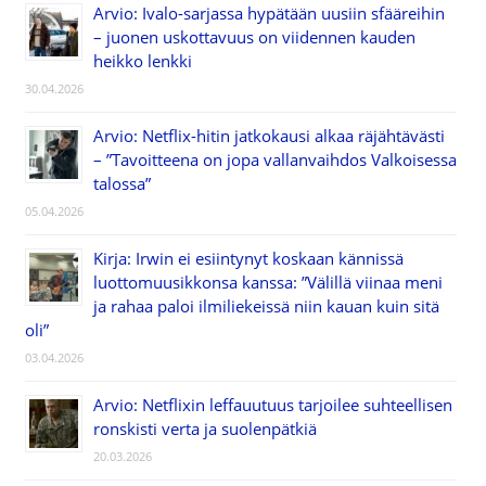
Arvio: Ivalo-sarjassa hypätään uusiin sfääreihin
– juonen uskottavuus on viidennen kauden
heikko lenkki
30.04.2026
Arvio: Netflix-hitin jatkokausi alkaa räjähtävästi
– ”Tavoitteena on jopa vallanvaihdos Valkoisessa
talossa”
05.04.2026
Kirja: Irwin ei esiintynyt koskaan kännissä
luottomuusikkonsa kanssa: ”Välillä viinaa meni
ja rahaa paloi ilmiliekeissä niin kauan kuin sitä
oli”
03.04.2026
Arvio: Netflixin leffauutuus tarjoilee suhteellisen
ronskisti verta ja suolenpätkiä
20.03.2026