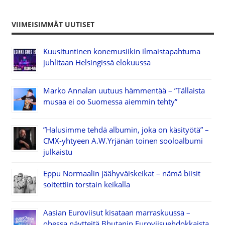
VIIMEISIMMÄT UUTISET
Kuusituntinen konemusiikin ilmaistapahtuma
juhlitaan Helsingissä elokuussa
Marko Annalan uutuus hämmentää – ”Tällaista
musaa ei oo Suomessa aiemmin tehty”
”Halusimme tehdä albumin, joka on käsityötä” –
CMX-yhtyeen A.W.Yrjänän toinen sooloalbumi
julkaistu
Eppu Normaalin jäähyväiskeikat – nämä biisit
soitettiin torstain keikalla
Aasian Euroviisut kisataan marraskuussa –
ohessa näytteitä Bhutanin Euroviisuehdokkaista