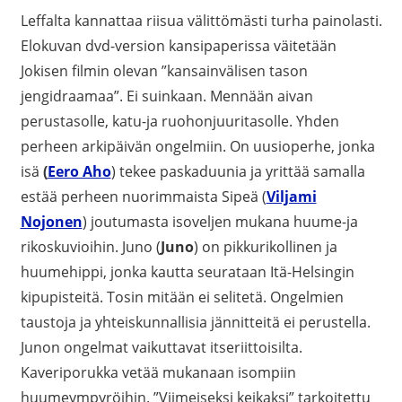
Leffalta kannattaa riisua välittömästi turha painolasti.
Elokuvan dvd-version kansipaperissa väitetään
Jokisen filmin olevan ”kansainvälisen tason
jengidraamaa”. Ei suinkaan. Mennään aivan
perustasolle, katu-ja ruohonjuuritasolle. Yhden
perheen arkipäivän ongelmiin. On uusioperhe, jonka
isä
(
Eero Aho
) tekee paskaduunia ja yrittää samalla
estää perheen nuorimmaista Sipeä (
Viljami
Nojonen
) joutumasta isoveljen mukana huume-ja
rikoskuvioihin. Juno (
Juno
) on pikkurikollinen ja
huumehippi, jonka kautta seurataan Itä-Helsingin
kipupisteitä. Tosin mitään ei selitetä. Ongelmien
taustoja ja yhteiskunnallisia jännitteitä ei perustella.
Junon ongelmat vaikuttavat itseriittoisilta.
Kaveriporukka vetää mukanaan isompiin
huumeympyröihin. ”Viimeiseksi keikaksi” tarkoitettu