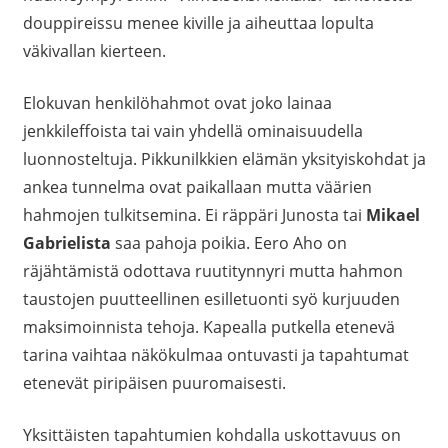
douppireissu menee kiville ja aiheuttaa lopulta
väkivallan kierteen.
Elokuvan henkilöhahmot ovat joko lainaa
jenkkileffoista tai vain yhdellä ominaisuudella
luonnosteltuja. Pikkunilkkien elämän yksityiskohdat ja
ankea tunnelma ovat paikallaan mutta väärien
hahmojen tulkitsemina. Ei räppäri Junosta tai
Mikael
Gabrielista
saa pahoja poikia. Eero Aho on
räjähtämistä odottava ruutitynnyri mutta hahmon
taustojen puutteellinen esilletuonti syö kurjuuden
maksimoinnista tehoja. Kapealla putkella etenevä
tarina vaihtaa näkökulmaa ontuvasti ja tapahtumat
etenevät piripäisen puuromaisesti.
Yksittäisten tapahtumien kohdalla uskottavuus on