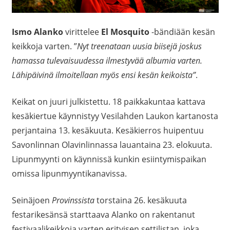
Ismo Alanko
virittelee
El Mosquito
-bändiään kesän
keikkoja varten. ”
Nyt treenataan uusia biisejä joskus
hamassa tulevaisuudessa ilmestyvää albumia varten.
Lähipäivinä ilmoitellaan myös ensi kesän keikoista”
.
Keikat on juuri julkistettu. 18 paikkakuntaa kattava
kesäkiertue käynnistyy Vesilahden Laukon kartanosta
perjantaina 13. kesäkuuta. Kesäkierros huipentuu
Savonlinnan Olavinlinnassa lauantaina 23. elokuuta.
Lipunmyynti on käynnissä kunkin esiintymispaikan
omissa lipunmyyntikanavissa.
Seinäjoen
Provinssista
torstaina 26. kesäkuuta
festarikesänsä starttaava Alanko on rakentanut
festivaalikeikkoja varten erityisen settilistan, joka