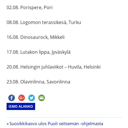
02.08. Porispere, Pori
08.08. Logomon terassikesä, Turku
16.08. Dinosaurock, Mikkeli
17.08. Lutakon lippa, Jyväskylä
20.08. Helsingin juhlaviikot – Huvila, Helsinki
23.08. Olavinlinna, Savonlinna
ISMO ALANKO
Previous
Suosikkikasvo ulos Puoli seitsemän -ohjelmasta