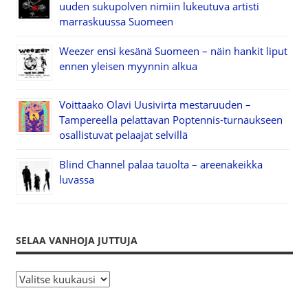
uuden sukupolven nimiin lukeutuva artisti
marraskuussa Suomeen
Weezer ensi kesänä Suomeen – näin hankit liput
ennen yleisen myynnin alkua
Voittaako Olavi Uusivirta mestaruuden –
Tampereella pelattavan Poptennis-turnaukseen
osallistuvat pelaajat selvillä
Blind Channel palaa tauolta – areenakeikka
luvassa
SELAA VANHOJA JUTTUJA
S
e