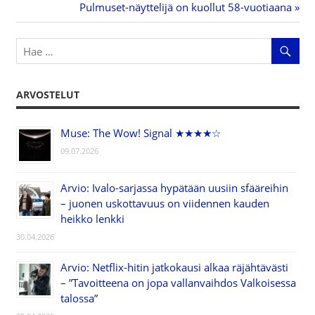
Artikkelien
Post:
Next
Pulmuset-näyttelijä on kuollut 58-vuotiaana
Post:
selaus
ARVOSTELUT
Muse: The Wow! Signal ★★★★☆
09.07.2026
Arvio: Ivalo-sarjassa hypätään uusiin sfääreihin
– juonen uskottavuus on viidennen kauden
heikko lenkki
30.04.2026
Arvio: Netflix-hitin jatkokausi alkaa räjähtävästi
– ”Tavoitteena on jopa vallanvaihdos Valkoisessa
talossa”