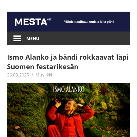
Skip
to
content
Mesta.net
MENU
Ismo Alanko ja bändi rokkaavat läpi
Suomen festarikesän
26.03.2025
Juha Kaunisto
Musiikki