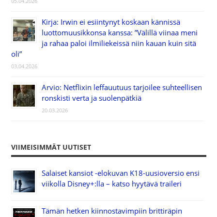
05.04.2026
Kirja: Irwin ei esiintynyt koskaan kännissä
luottomuusikkonsa kanssa: ”Välillä viinaa meni
ja rahaa paloi ilmiliekeissä niin kauan kuin sitä
oli”
03.04.2026
Arvio: Netflixin leffauutuus tarjoilee suhteellisen
ronskisti verta ja suolenpätkiä
20.03.2026
VIIMEISIMMÄT UUTISET
Salaiset kansiot -elokuvan K18-uusioversio ensi
viikolla Disney+:lla – katso hyytävä traileri
Tämän hetken kiinnostavimpiin brittiräpin