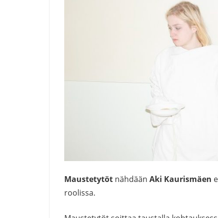
Maustetytöt
nähdään
Aki Kaurismäen
e
roolissa.
Maustetytöt soittaa taustalla kohtaukses