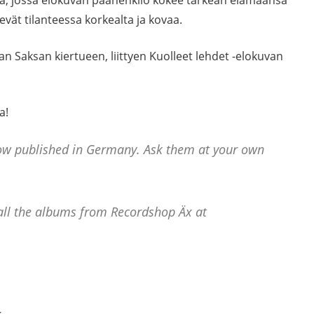
kevät tilanteessa korkealta ja kovaa.
n Saksan kiertueen, liittyen Kuolleet lehdet -elokuvan
a!
ow published in Germany. Ask them at your own
r all the albums from Recordshop Äx at
k