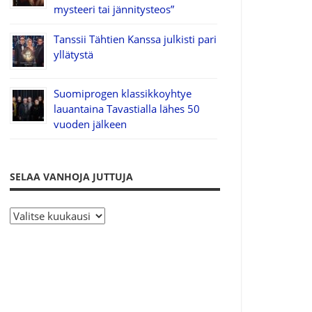
mysteeri tai jännitysteos”
Tanssii Tähtien Kanssa julkisti pari
yllätystä
Suomiprogen klassikkoyhtye
lauantaina Tavastialla lähes 50
vuoden jälkeen
SELAA VANHOJA JUTTUJA
S
e
l
a
a
v