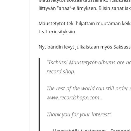
liittyvän ”ahaa”-elämyksen. Biisin sanat is
Maustetytöt teki hiljattain muutaman keika
teatteriesityksiin.
Nyt bändin levyt julkaistaan myös Saksass
”Tschüss! Maustetytöt-albums are n
record shop.
The rest of the world can still orde
www.recordshopx.com .
Thank you for your interest”.
Maustetytöt / Instagram – Faceboo