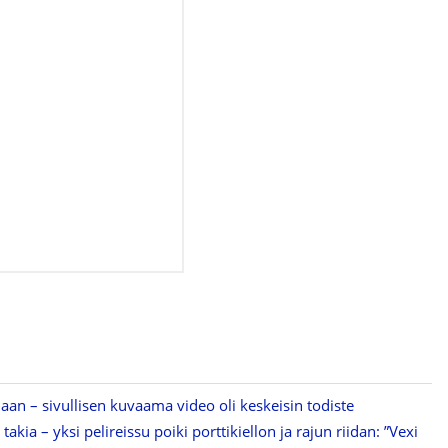
an – sivullisen kuvaama video oli keskeisin todiste
takia – yksi pelireissu poiki porttikiellon ja rajun riidan: ”Vexi