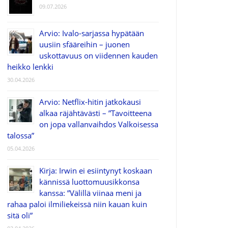
09.07.2026
Arvio: Ivalo-sarjassa hypätään
uusiin sfääreihin – juonen
uskottavuus on viidennen kauden
heikko lenkki
30.04.2026
Arvio: Netflix-hitin jatkokausi
alkaa räjähtävästi – ”Tavoitteena
on jopa vallanvaihdos Valkoisessa
talossa”
05.04.2026
Kirja: Irwin ei esiintynyt koskaan
kännissä luottomuusikkonsa
kanssa: ”Välillä viinaa meni ja
rahaa paloi ilmiliekeissä niin kauan kuin
sitä oli”