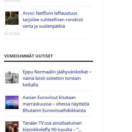
03.04.2026
Arvio: Netflixin leffauutuus
tarjoilee suhteellisen ronskisti
verta ja suolenpätkiä
20.03.2026
VIIMEISIMMÄT UUTISET
Eppu Normaalin jäähyväiskeikat –
nämä biisit soitettiin torstain
keikalla
Aasian Euroviisut kisataan
marraskuussa – ohessa näytteitä
Bhutanin Euroviisuehdokkaista
Tänään TV:ssä ainutlaatuinen
klassikkoleffa 90-luvulta – ”…