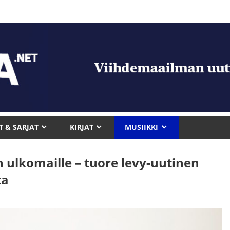
T & SARJAT
KIRJAT
MUSIIKKI
 ulkomaille – tuore levy-uutinen
ta