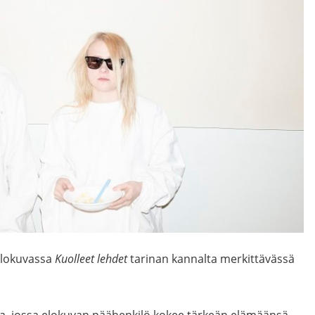
lokuvassa
Kuolleet lehdet
tarinan kannalta merkittävässä
sa, jossa elokuvan päähenkilö kokee tärkeän elämäänsä