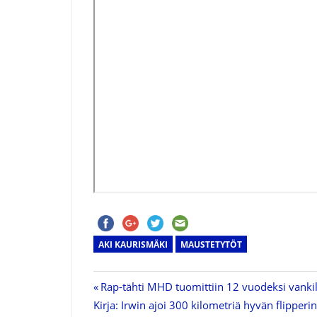
AKI KAURISMÄKI
MAUSTETYTÖT
Previous
Rap-tähti MHD tuomittiin 12 vuodeksi vankila
Artikkelien
Next
Kirja: Irwin ajoi 300 kilometriä hyvän flipperin 
Post: