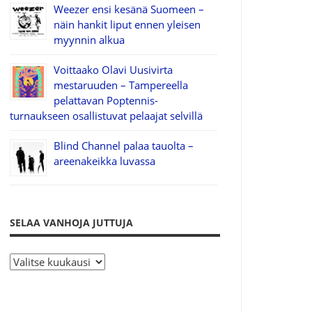
Weezer ensi kesänä Suomeen –
näin hankit liput ennen yleisen
myynnin alkua
Voittaako Olavi Uusivirta
mestaruuden – Tampereella
pelattavan Poptennis-
turnaukseen osallistuvat pelaajat selvillä
Blind Channel palaa tauolta –
areenakeikka luvassa
SELAA VANHOJA JUTTUJA
S
e
l