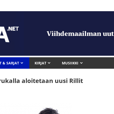
T & SARJAT
KIRJAT
MUSIIKKI
rukalla aloitetaan uusi Rillit