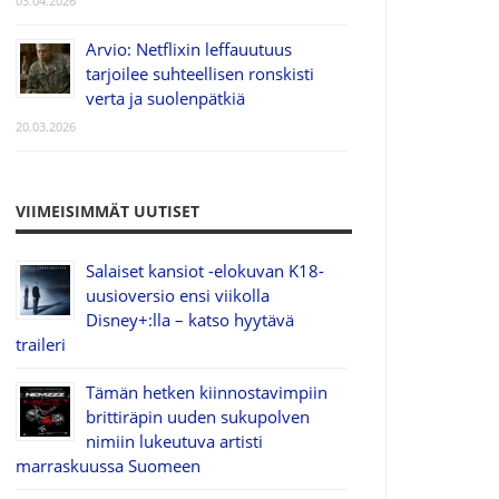
03.04.2026
Arvio: Netflixin leffauutuus
tarjoilee suhteellisen ronskisti
verta ja suolenpätkiä
20.03.2026
VIIMEISIMMÄT UUTISET
Salaiset kansiot -elokuvan K18-
uusioversio ensi viikolla
Disney+:lla – katso hyytävä
traileri
Tämän hetken kiinnostavimpiin
brittiräpin uuden sukupolven
nimiin lukeutuva artisti
marraskuussa Suomeen