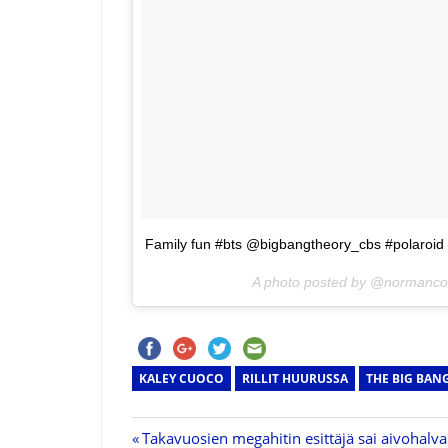
Family fun #bts @bigbangtheory_cbs #polaroid
A photo posted by @normanc
KALEY CUOCO
RILLIT HUURUSSA
THE BIG BAN
Previous
Takavuosien megahitin esittäjä sai aivohalv