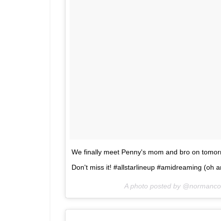
We finally meet Penny's mom and bro on tomor
Don't miss it! #allstarlineup #amidreaming (oh 
A photo posted by @normanc