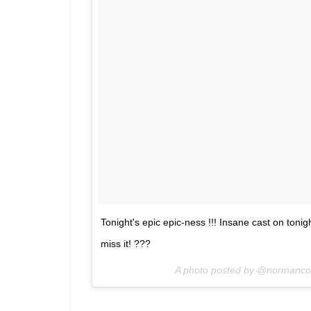
Tonight's epic epic-ness !!! Insane cast on to
miss it! ???
A photo posted by @normanc