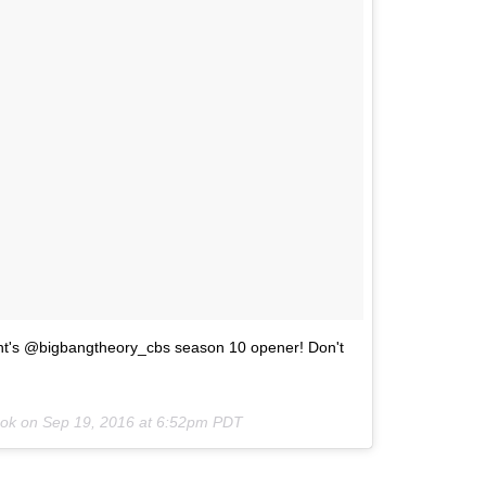
night's @bigbangtheory_cbs season 10 opener! Don't
ook on
Sep 19, 2016 at 6:52pm PDT