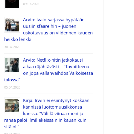
09.07.2026
Arvio: Ivalo-sarjassa hypätään
uusiin sfääreihin – juonen
uskottavuus on viidennen kauden
heikko lenkki
30.04.2026
Arvio: Netflix-hitin jatkokausi
alkaa räjähtävästi – ”Tavoitteena
on jopa vallanvaihdos Valkoisessa
talossa”
05.04.2026
Kirja: Irwin ei esiintynyt koskaan
kännissä luottomuusikkonsa
kanssa: ”Välillä viinaa meni ja
rahaa paloi ilmiliekeissä niin kauan kuin
sitä oli”