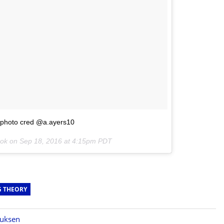
 photo cred @a.ayers10
ook on
Sep 18, 2016 at 4:15pm PDT
G THEORY
auksen