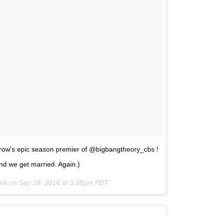
row's epic season premier of @bigbangtheory_cbs !
and we get married. Again.)
ook on
Sep 18, 2016 at 3:58pm PDT